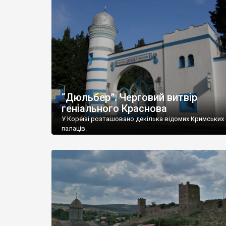
“Дюльбер”. Черговий витвір
геніального Краснова
У Кореїзі розташовано декілька відомих Кримських
палаців.