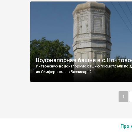
Водонапорная башня в с.Почтово
Интересную водонапорную башню посмотрели по д
из Симферополя в Бахчисарай.
1
Про 