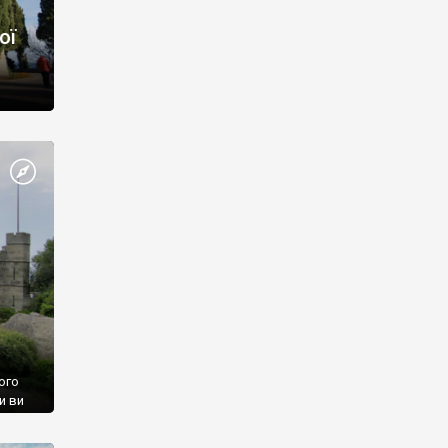
ої
ого
и ви