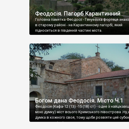
Феодосія. Пагорб Карантинний
Головна памятка Феодосії - Генуезька фортеця знах
в старому районі - на Карантинному пагорбі, який
підноситься в південній частині міста.
Богом дана Феодосія. Місто Ч.1
Феодосія (Кафа-12 (13) -15 (18) ст) - одне з найцікаві
мою думку) міст всього Кримського півострова .Ну,
думка в кожного своя, тому щоби розвіяти цей субєк
запрошую відвідати це