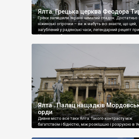
Ялта. Грецька церква Феодора Ти
Греки залишили Україні чималий спадок. Достатньо 
ніжинські огірочки – ви ж мабуть всі знаєте, що цей,
загублений у радянські часи, легендарний рецепт пр
Ніжин греки?
Ялта . Палац нащадків Мордовськ
орди
Дивне місто все таки Ялта. Такого контрасту між
багатством і бідністю, між розкішшю і розрухою в Ук
більше не знайдеш.