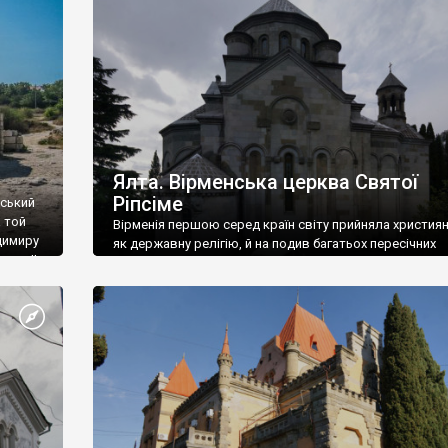
ефактів
називаються «повстяками» (postaki)…” “Вино. Крим
єкту
виробляє відмінне вино і його вдосталь: воно все ду
го».
легке біле і дуже […]
ти та
Ялта. Вірменська церква Святої
Ріпсіме
вський
 той
Вірменія першою серед країн світу прийняла христия
димиру
як державну релігію, й на подив багатьох пересічних
илю ІІ,
українців, які усіх кавказців вважають мусульманами,
 в
вірмени є відданими вірянами Христа