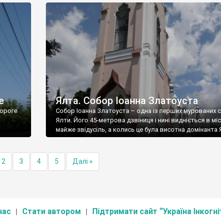
е
Ялта. Собор Іоанна Златоуста
ороге
Собор Іоанна Златоуста – одна із перших мурованих 
Ялти. Його 45-метрова дзвіниця і нині видніється в міс
майже звідусіль, а колись це була висотна домінанта 
2
3
4
5
Далі »
нас
Стати автором
Підтримати сайт “Україна Інкогні