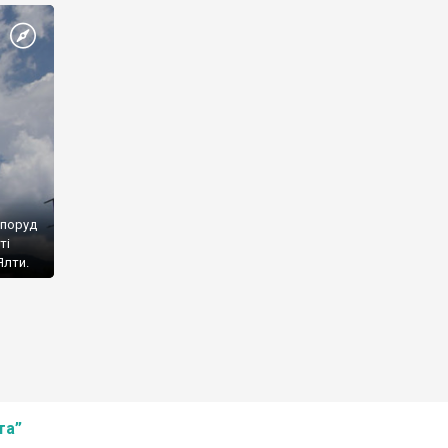
споруд
ті
Ялти.
та”