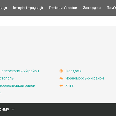
ниця
Історія і традиції
Регіони України
Закордон
Пам'
ноперекопський район
Феодосія
стополь
Чорноморський район
еропольський район
Ялта
к