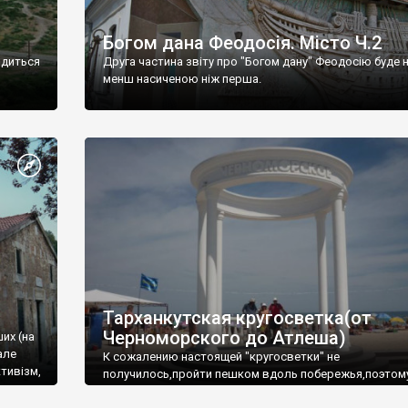
Богом дана Феодосія. Місто Ч.2
одиться
Друга частина звіту про "Богом дану" Феодосію буде 
менш насиченою ніж перша.
Тарханкутская кругосветка(от
Черноморского до Атлеша)
ших (на
але
К сожалению настоящей "кругосветки" не
тивізм,
получилось,пройти пешком вдоль побережья,поэтом
совершали радиальные вылазки из Оленевки.