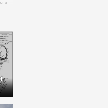
им та
ора і
є
го типу,
ей-
рний
ста:
 райони
від 2
I
і,
рукти,
 котрі