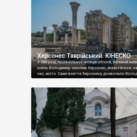
музею «Новгородський музей-заповідник» сотні арт
візантійської доби. Раритети викрадені з фондів об’
культурної спадщини ЮНЕСКО «Херсонеса Таврійсько
Офіційно – на виставку «Золото Візантії», але експер
влада в Україні вважають це лише […]
Херсонес Таврійський. ЮНЕСКО
У 988 році, після кількох місяців облоги, Великий киї
князь Володимир захопив Херсонес, візантійське, на
час, місто. Саме взяття Херсонесу дозволило Воло
диктувати свої умови візантійському імператору Вас
та одружитися з його дочкою Ганною. Цього ж року,
Херсонесі Володимир-язичник, став Василем-
християнином. А потім було Хрещення Русі. На честь
Херсонесу Таврійського названо місто […]