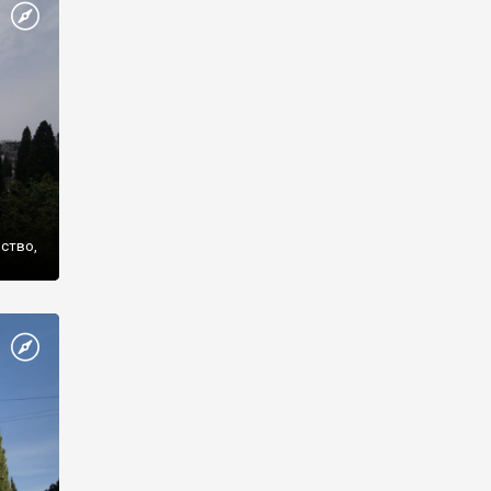
же
нство,