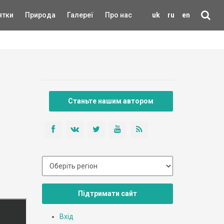
ятки
Природа
Галереї
Про нас
uk
ru
en
Станьте нашим автором
Підтримати сайт
Вхід