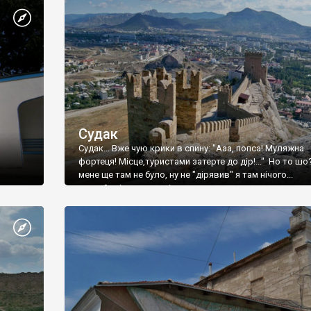
Судак
Судак... Вже чую крики в спину: "Ааа, попса! Муляжна
фортеця! Місце,туристами затерте до дір!..." Но то шо
мене ще там не було, ну не "дірявив" я там нічого...
принаймні до цього літа.