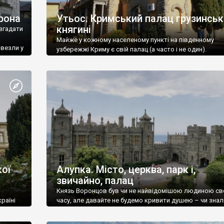
рона
Утьос. Кримський палац грузинськ
княгині
згадати
Майже у кожному населеному пункті на південному
ивезли у
узбережжі Криму є свій палац (а часто і не один).
ої
Алупка. Місто, церква, парк і,
звичайно, палац
Князь Воронцов був чи не найвідомішою людиною св
раїні
часу, але давайте не будемо кривити душею – чи знал
це прізвище до відвідин Алупки? Мабуть все таки ні.