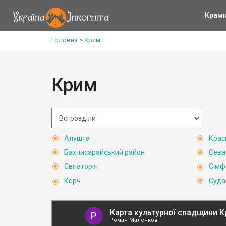
Крам
Головна
>
Крим
Крим
Алушта
Крас
Бахчисарайський район
Сева
Євпаторія
Сімф
Керч
Суда