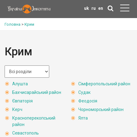
uk
ru
en
Головна
>
Крим
Крим
Алушта
Сімферопольський район
Бахчисарайський район
Судак
Євпаторія
Феодосія
Керч
Чорноморський район
Красноперекопський
Ялта
район
Севастополь