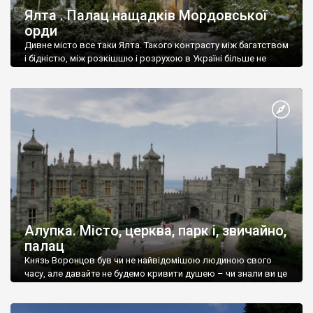
Ялта . Палац нащадків Мордовської
орди
Дивне місто все таки Ялта. Такого контрасту між багатством
і бідністю, між розкішшю і розрухою в Україні більше не
знайдеш.
Алупка. Місто, церква, парк і, звичайно,
палац
Князь Воронцов був чи не найвідомішою людиною свого
часу, але давайте не будемо кривити душею – чи знали ви це
прізвище до відвідин Алупки? Мабуть все таки ні.