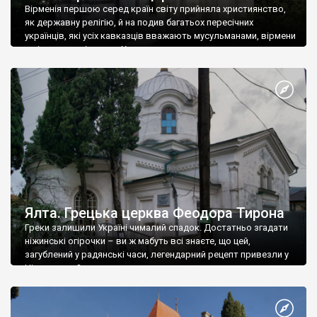
Вірменія першою серед країн світу прийняла християнство,
як державну релігію, й на подив багатьох пересічних
українців, які усіх кавказців вважають мусульманами, вірмени
є відданими вірянами Христа
Ялта. Грецька церква Феодора Тирона
Греки залишили Україні чималий спадок. Достатньо згадати
ніжинські огірочки – ви ж мабуть всі знаєте, що цей,
загублений у радянські часи, легендарний рецепт привезли у
Ніжин греки?