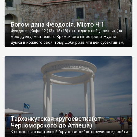
Богом дана Феодосія. Місто Ч.1
Феодосія (Кафа-12 (13) -15 (18) ст) - одне з найцікавіших (на
мою думку) міст всього Кримського півострова .Ну,але
думка в кожного своя, тому щоби розвіяти цей субєктивізм,
запрошую відвідати це
Тарханкутская кругосветка(от
Черноморского до Атлеша)
К сожалению настоящей "кругосветки" не получилось,пройти