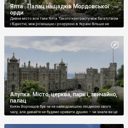
Ялта . Палац нащадків Мордовської
орди
Дивне місто все таки Ялта. Такого контрасту між багатством
і бідністю, між розкішшю і розрухою в Україні більше не
знайдеш.
Алупка. Місто, церква, парк і, звичайно,
палац
Князь Воронцов був чи не найвідомішою людиною свого
часу, але давайте не будемо кривити душею – чи знали ви це
прізвище до відвідин Алупки? Мабуть все таки ні.