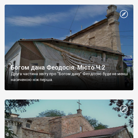
Богом дана Феодосія. Місто Ч.2
Друга частина звіту про "Богом дану" Феодосію буде не менш
насиченою ніж перша.