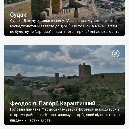
Судак
Судак... Вже чую крики в спину: "Ааа, попса! Муляжна фортеця!
Місце,туристами затерте до дір!..." Но то шо? А мене ще там
не було, ну не "дірявив" я там нічого... принаймні до цього літа.
Феодосія. Пагорб Карантинний
Головна памятка Феодосії - Генуезька фортеця знаходиться в
старому районі - на Карантинному пагорбі, який підноситься в
південній частині міста.