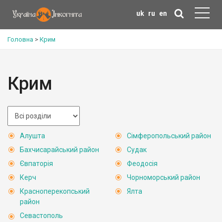
uk
ru
en
Головна
>
Крим
Крим
Алушта
Сімферопольський район
Бахчисарайський район
Судак
Євпаторія
Феодосія
Керч
Чорноморський район
Красноперекопський
Ялта
район
Севастополь