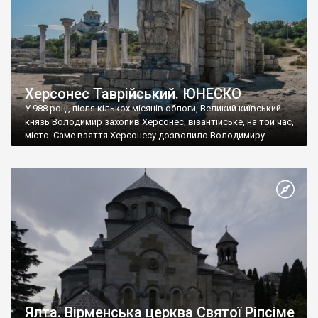
Херсонес Таврійський. ЮНЕСКО
У 988 році, після кількох місяців облоги, Великий київський
князь Володимир захопив Херсонес, візантійське, на той час,
місто. Саме взяття Херсонесу дозволило Володимиру
диктувати свої умови візантійському імператору Василю ІІ, та
одружитися з його дочкою Ганною. Цього ж року, в
Херсонесі Володимир-язичник, став Василем-християнином.
А потім було Хрещення Русі. На честь Херсонесу Таврійського
названо місто […]
Ялта. Вірменська церква Святої Ріпсіме