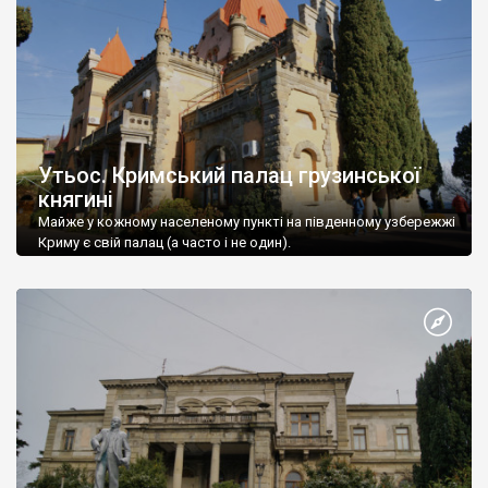
Утьос. Кримський палац грузинської
княгині
Майже у кожному населеному пункті на південному узбережжі
Криму є свій палац (а часто і не один).