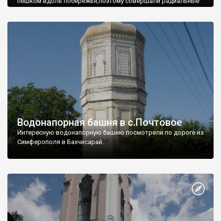
пешком вдоль побережья,поэтому совершали радиальные
вылазки из Оленевки.
Водонапорная башня в с.Почтовое
Интересную водонапорную башню посмотрели по дороге из
Симферополя в Бахчисарай.