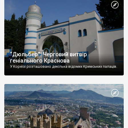
“Дюльбер”. Черговий витвір
геніального Краснова
У Кореїзі розташовано декілька відомих Кримських палаців.