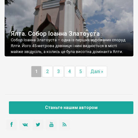
Ялта. Собор Іоанна Златоуста
Собор Іоанна Златоуста – одна із перших мурованих споруд
Ялти. Його 45-метрова дзвіниця і нині видніється в місті
майже звідусіль, а колись це була висотна домінанта Ялти.
1
2
3
4
5
Далі »
Станьте нашим автором