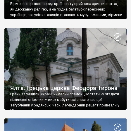
Вірменія першою серед країн світу прийняла християнство,
як державну релігію, й на подив багатьох пересічних
українців, які усіх кавказців вважають мусульманами, вірмени
є відданими вірянами Христа
Ялта. Грецька церква Феодора Тирона
Греки залишили Україні чималий спадок. Достатньо згадати
ніжинські огірочки – ви ж мабуть всі знаєте, що цей,
загублений у радянські часи, легендарний рецепт привезли у
Ніжин греки?