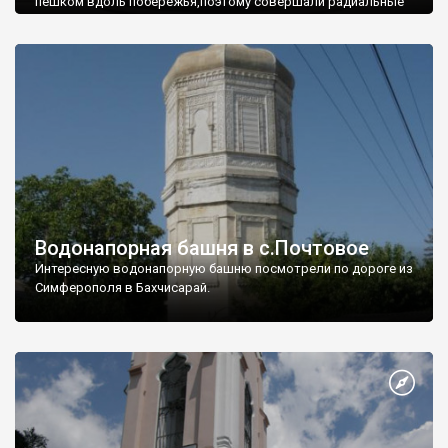
пешком вдоль побережья,поэтому совершали радиальные
вылазки из Оленевки.
Водонапорная башня в с.Почтовое
Интересную водонапорную башню посмотрели по дороге из
Симферополя в Бахчисарай.