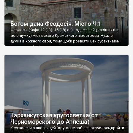
Богом дана Феодосія. Місто Ч.1
Феодосія (Кафа-12 (13) -15 (18) ст) - одне з найцікавіших (на
мою думку) міст всього Кримського півострова .Ну,але
думка в кожного своя, тому щоби розвіяти цей субєктивізм,
запрошую відвідати це
Тарханкутская кругосветка(от
Черноморского до Атлеша)
К сожалению настоящей "кругосветки" не получилось,пройти