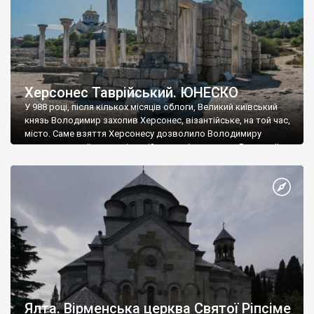
Херсонес Таврійський. ЮНЕСКО
У 988 році, після кількох місяців облоги, Великий київський
князь Володимир захопив Херсонес, візантійське, на той час,
місто. Саме взяття Херсонесу дозволило Володимиру
диктувати свої умови візантійському імператору Василю ІІ, та
одружитися з його дочкою Ганною. Цього ж року, в
Херсонесі Володимир-язичник, став Василем-християнином.
А потім було Хрещення Русі. На честь Херсонесу Таврійського
названо місто […]
Ялта. Вірменська церква Святої Ріпсіме