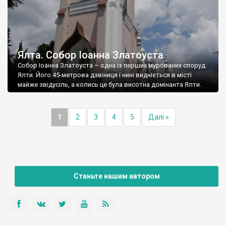
Ялта. Собор Іоанна Златоуста
Собор Іоанна Златоуста – одна із перших мурованих споруд
Ялти. Його 45-метрова дзвіниця і нині видніється в місті
майже звідусіль, а колись це була висотна домінанта Ялти.
1
2
3
4
5
Далі »
Станьте нашим автором