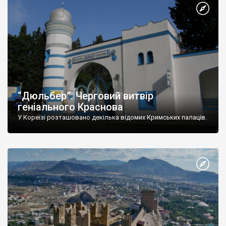
“Дюльбер”. Черговий витвір
геніального Краснова
У Кореїзі розташовано декілька відомих Кримських палаців.