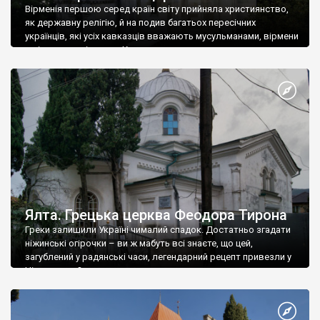
Вірменія першою серед країн світу прийняла християнство,
як державну релігію, й на подив багатьох пересічних
українців, які усіх кавказців вважають мусульманами, вірмени
є відданими вірянами Христа
Ялта. Грецька церква Феодора Тирона
Греки залишили Україні чималий спадок. Достатньо згадати
ніжинські огірочки – ви ж мабуть всі знаєте, що цей,
загублений у радянські часи, легендарний рецепт привезли у
Ніжин греки?