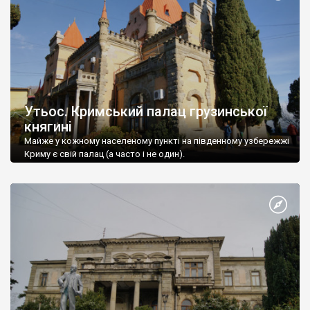
Утьос. Кримський палац грузинської
княгині
Майже у кожному населеному пункті на південному узбережжі
Криму є свій палац (а часто і не один).