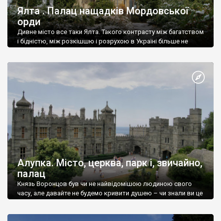
Ялта . Палац нащадків Мордовської
орди
Дивне місто все таки Ялта. Такого контрасту між багатством
і бідністю, між розкішшю і розрухою в Україні більше не
знайдеш.
Алупка. Місто, церква, парк і, звичайно,
палац
Князь Воронцов був чи не найвідомішою людиною свого
часу, але давайте не будемо кривити душею – чи знали ви це
прізвище до відвідин Алупки? Мабуть все таки ні.