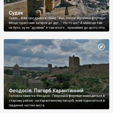
Судак
Судак... Вже чую крики в спину: "Ааа, попса! Муляжна фортеця!
Місце,туристами затерте до дір!..." Но то шо? А мене ще там
не було, ну не "дірявив" я там нічого... принаймні до цього літа.
Феодосія. Пагорб Карантинний
Головна памятка Феодосії - Генуезька фортеця знаходиться в
старому районі - на Карантинному пагорбі, який підноситься в
південній частині міста.