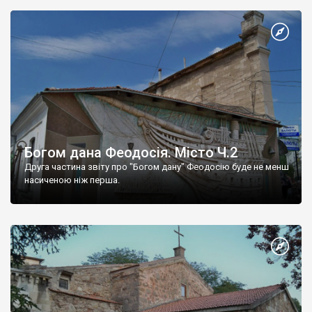
Богом дана Феодосія. Місто Ч.2
Друга частина звіту про "Богом дану" Феодосію буде не менш
насиченою ніж перша.