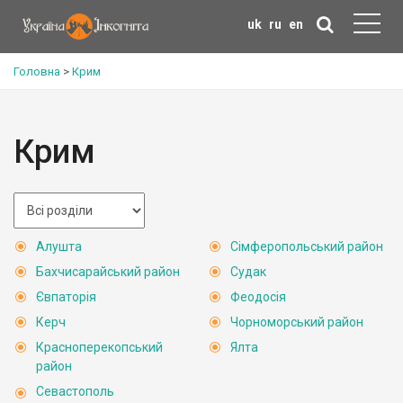
uk
ru
en
Головна
>
Крим
Крим
Алушта
Сімферопольський район
Бахчисарайський район
Судак
Євпаторія
Феодосія
Керч
Чорноморський район
Красноперекопський
Ялта
район
Севастополь