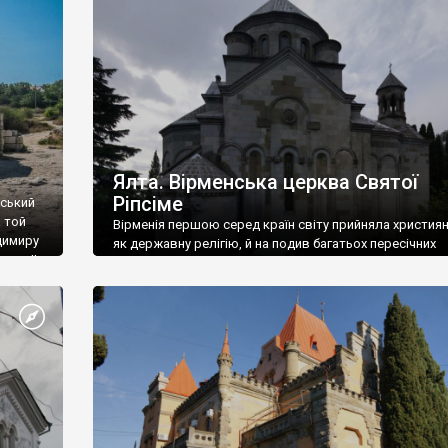
ефактів
називаються «повстяками» (postaki)…” “Вино. Крим
єкту
виробляє відмінне вино і його вдосталь: воно все ду
го».
легке біле і дуже […]
ти та
Ялта. Вірменська церква Святої
Ріпсіме
вський
 той
Вірменія першою серед країн світу прийняла христия
димиру
як державну релігію, й на подив багатьох пересічних
илю ІІ,
українців, які усіх кавказців вважають мусульманами,
 в
вірмени є відданими вірянами Христа