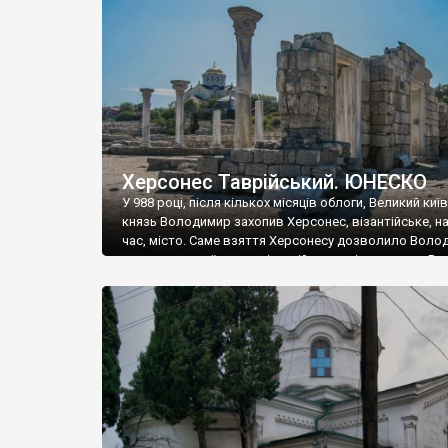
музею «Новгородський музей-заповідник» сотні арт
візантійської доби. Раритети викрадені з фондів об’
культурної спадщини ЮНЕСКО «Херсонеса Таврійсько
Офіційно – на виставку «Золото Візантії», але експер
влада в Україні вважають це лише […]
Херсонес Таврійський. ЮНЕСКО
У 988 році, після кількох місяців облоги, Великий киї
князь Володимир захопив Херсонес, візантійське, на
час, місто. Саме взяття Херсонесу дозволило Воло
диктувати свої умови візантійському імператору Вас
та одружитися з його дочкою Ганною. Цього ж року,
Херсонесі Володимир-язичник, став Василем-
християнином. А потім було Хрещення Русі. На честь
Херсонесу Таврійського названо місто […]