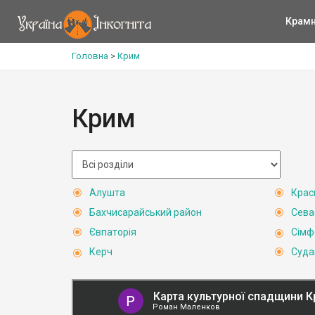
Крам
Головна
>
Крим
Крим
Алушта
Крас
Бахчисарайський район
Сева
Євпаторія
Сімф
Керч
Суда