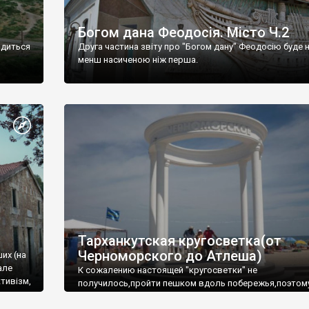
Богом дана Феодосія. Місто Ч.2
одиться
Друга частина звіту про "Богом дану" Феодосію буде 
менш насиченою ніж перша.
Тарханкутская кругосветка(от
Черноморского до Атлеша)
ших (на
але
К сожалению настоящей "кругосветки" не
тивізм,
получилось,пройти пешком вдоль побережья,поэтом
совершали радиальные вылазки из Оленевки.