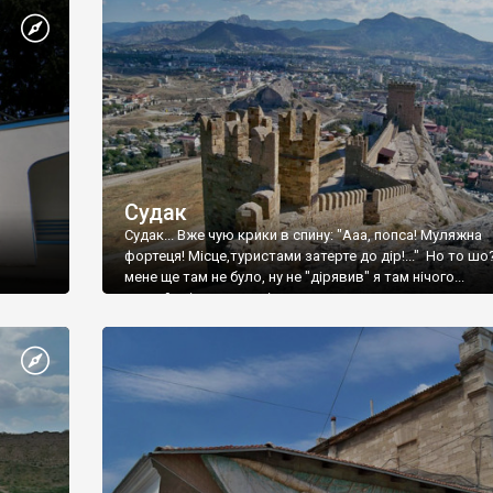
Судак
Судак... Вже чую крики в спину: "Ааа, попса! Муляжна
фортеця! Місце,туристами затерте до дір!..." Но то шо
мене ще там не було, ну не "дірявив" я там нічого...
принаймні до цього літа.