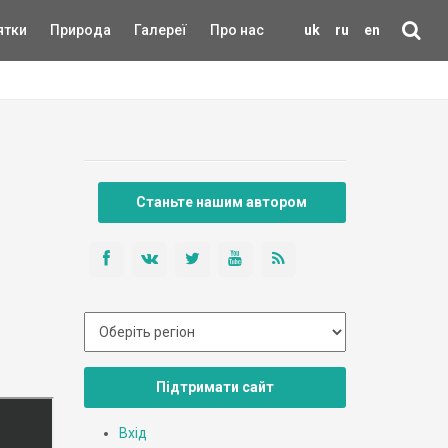
ятки
Природа
Галереї
Про нас
uk
ru
en
Станьте нашим автором
Підтримати сайт
Вхід