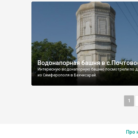
Водонапорная башня в с.Почтово
Интересную водонапорную башню посмотрели по д
из Симферополя в Бахчисарай.
1
Про 