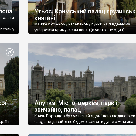
рона
Утьос. Кримський палац грузинськ
княгині
згадати
Майже у кожному населеному пункті на південному
ивезли у
узбережжі Криму є свій палац (а часто і не один).
ої
Алупка. Місто, церква, парк і,
звичайно, палац
Князь Воронцов був чи не найвідомішою людиною св
раїні
часу, але давайте не будемо кривити душею – чи знал
це прізвище до відвідин Алупки? Мабуть все таки ні.