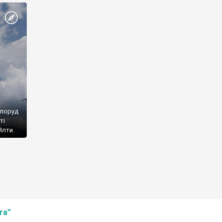
споруд
ті
Ялти.
та”