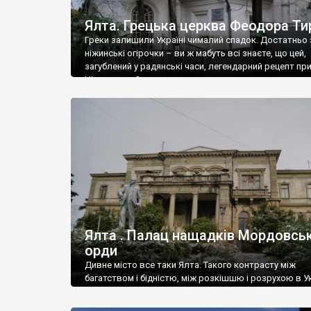
Ялта. Грецька церква Феодора Ти
Греки залишили Україні чималий спадок. Достатньо 
ніжинські огірочки – ви ж мабуть всі знаєте, що цей,
загублений у радянські часи, легендарний рецепт пр
Ніжин греки?
Ялта . Палац нащадків Мордовськ
орди
Дивне місто все таки Ялта. Такого контрасту між
багатством і бідністю, між розкішшю і розрухою в Ук
більше не знайдеш.