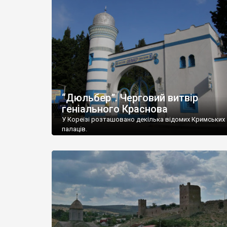
“Дюльбер”. Черговий витвір
геніального Краснова
У Кореїзі розташовано декілька відомих Кримських
палаців.