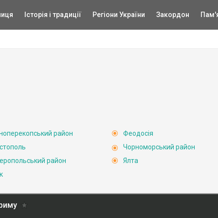
ниця
Історія і традиції
Регіони України
Закордон
Пам'
ноперекопський район
Феодосія
стополь
Чорноморський район
еропольський район
Ялта
к