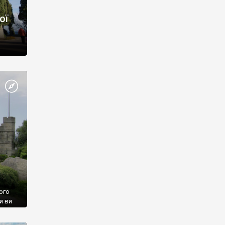
ої
ого
и ви