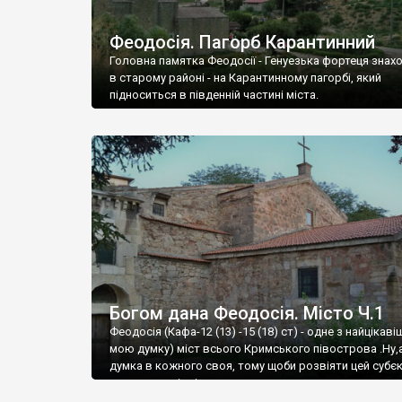
Феодосія. Пагорб Карантинний
Головна памятка Феодосії - Генуезька фортеця знах
в старому районі - на Карантинному пагорбі, який
підноситься в південній частині міста.
Богом дана Феодосія. Місто Ч.1
Феодосія (Кафа-12 (13) -15 (18) ст) - одне з найцікаві
мою думку) міст всього Кримського півострова .Ну,
думка в кожного своя, тому щоби розвіяти цей субєк
запрошую відвідати це