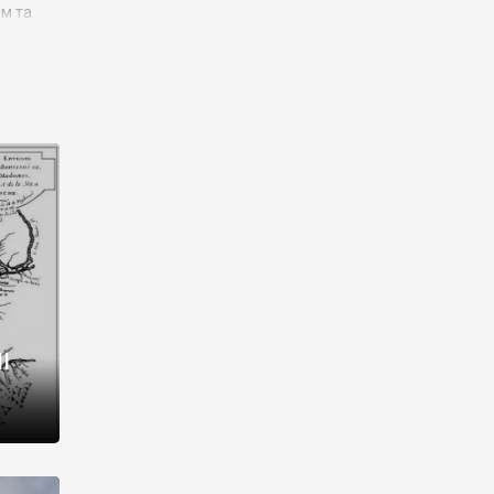
им та
ора і
є
го типу,
ей-
рний
ста:
 райони
від 2
I
і,
рукти,
 котрі