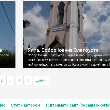
е
Ялта. Собор Іоанна Златоуста
ороге
Собор Іоанна Златоуста – одна із перших мурованих 
Ялти. Його 45-метрова дзвіниця і нині видніється в міс
майже звідусіль, а колись це була висотна домінанта 
2
3
4
5
Далі »
нас
Стати автором
Підтримати сайт “Україна Інкогні