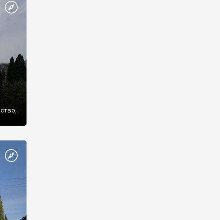
же
нство,