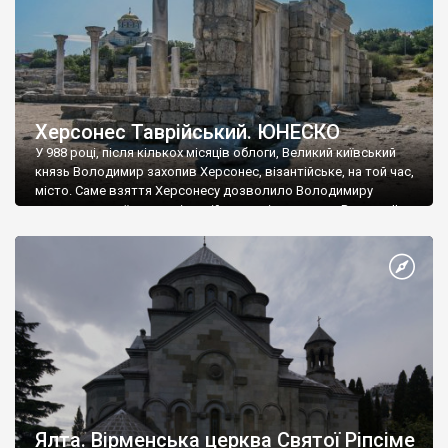
Херсонес Таврійський. ЮНЕСКО
У 988 році, після кількох місяців облоги, Великий київський
князь Володимир захопив Херсонес, візантійське, на той час,
місто. Саме взяття Херсонесу дозволило Володимиру
диктувати свої умови візантійському імператору Василю ІІ, та
одружитися з його дочкою Ганною. Цього ж року, в
Херсонесі Володимир-язичник, став Василем-християнином.
А потім було Хрещення Русі. На честь Херсонесу Таврійського
названо місто […]
Ялта. Вірменська церква Святої Ріпсіме