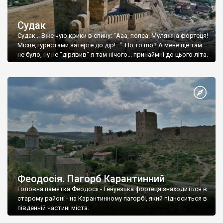
Судак
Судак... Вже чую крики в спину: "Ааа, попса! Муляжна фортеця!
Місце,туристами затерте до дір!..." Но то шо? А мене ще там
не було, ну не "дірявив" я там нічого... принаймні до цього літа.
Феодосія. Пагорб Карантинний
Головна памятка Феодосії - Генуезька фортеця знаходиться в
старому районі - на Карантинному пагорбі, який підноситься в
південній частині міста.