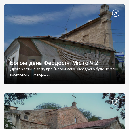
Богом дана Феодосія. Місто Ч.2
Друга частина звіту про "Богом дану" Феодосію буде не менш
насиченою ніж перша.