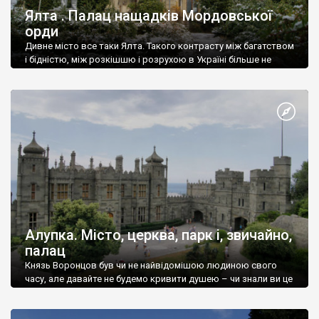
Ялта . Палац нащадків Мордовської
орди
Дивне місто все таки Ялта. Такого контрасту між багатством
і бідністю, між розкішшю і розрухою в Україні більше не
знайдеш.
Алупка. Місто, церква, парк і, звичайно,
палац
Князь Воронцов був чи не найвідомішою людиною свого
часу, але давайте не будемо кривити душею – чи знали ви це
прізвище до відвідин Алупки? Мабуть все таки ні.