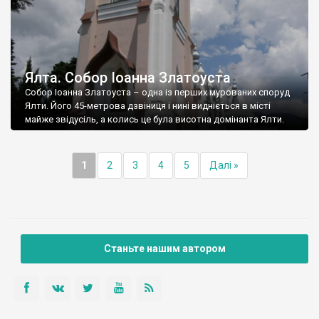
Ялта. Собор Іоанна Златоуста
Собор Іоанна Златоуста – одна із перших мурованих споруд
Ялти. Його 45-метрова дзвіниця і нині видніється в місті
майже звідусіль, а колись це була висотна домінанта Ялти.
1
2
3
4
5
Далі »
Станьте нашим автором