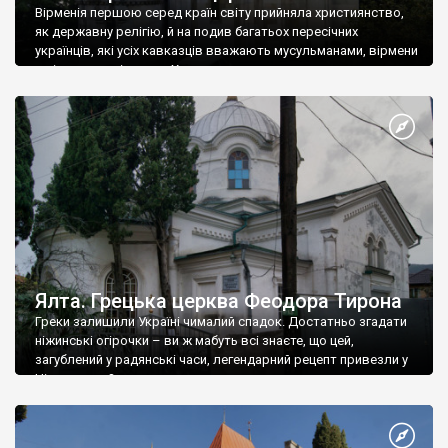
Вірменія першою серед країн світу прийняла християнство,
як державну релігію, й на подив багатьох пересічних
українців, які усіх кавказців вважають мусульманами, вірмени
є відданими вірянами Христа
Ялта. Грецька церква Феодора Тирона
Греки залишили Україні чималий спадок. Достатньо згадати
ніжинські огірочки – ви ж мабуть всі знаєте, що цей,
загублений у радянські часи, легендарний рецепт привезли у
Ніжин греки?