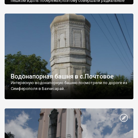
пешком вдоль побережья,поэтому совершали радиальные
вылазки из Оленевки.
Водонапорная башня в с.Почтовое
Интересную водонапорную башню посмотрели по дороге из
Симферополя в Бахчисарай.