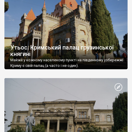
Утьос. Кримський палац грузинської
княгині
Майже у кожному населеному пункті на південному узбережжі
Криму є свій палац (а часто і не один).