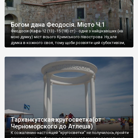
Богом дана Феодосія. Місто Ч.1
Феодосія (Кафа-12 (13) -15 (18) ст) - одне з найцікавіших (на
мою думку) міст всього Кримського півострова .Ну,але
думка в кожного своя, тому щоби розвіяти цей субєктивізм,
запрошую відвідати це
Тарханкутская кругосветка(от
Черноморского до Атлеша)
К сожалению настоящей "кругосветки" не получилось,пройти