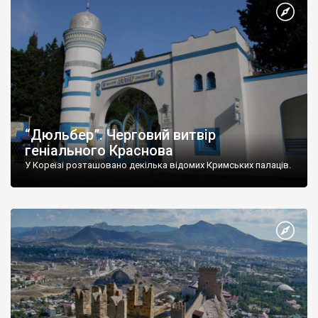
“Дюльбер”. Черговий витвір
геніального Краснова
У Кореїзі розташовано декілька відомих Кримських палаців.