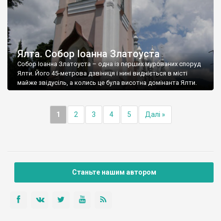
Ялта. Собор Іоанна Златоуста
Собор Іоанна Златоуста – одна із перших мурованих споруд
Ялти. Його 45-метрова дзвіниця і нині видніється в місті
майже звідусіль, а колись це була висотна домінанта Ялти.
1
2
3
4
5
Далі »
Станьте нашим автором