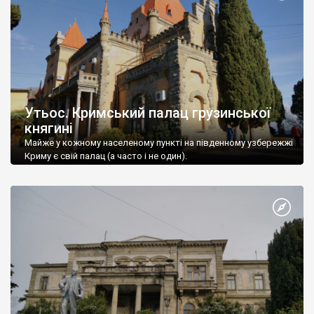
Утьос. Кримський палац грузинської
княгині
Майже у кожному населеному пункті на південному узбережжі
Криму є свій палац (а часто і не один).