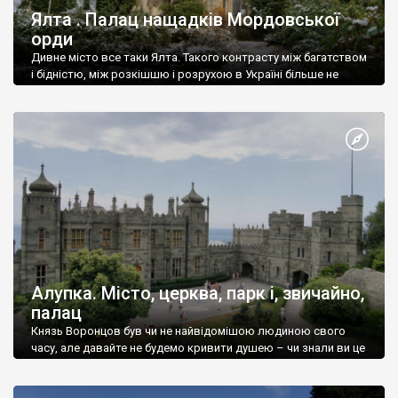
Ялта . Палац нащадків Мордовської
орди
Дивне місто все таки Ялта. Такого контрасту між багатством
і бідністю, між розкішшю і розрухою в Україні більше не
знайдеш.
Алупка. Місто, церква, парк і, звичайно,
палац
Князь Воронцов був чи не найвідомішою людиною свого
часу, але давайте не будемо кривити душею – чи знали ви це
прізвище до відвідин Алупки? Мабуть все таки ні.