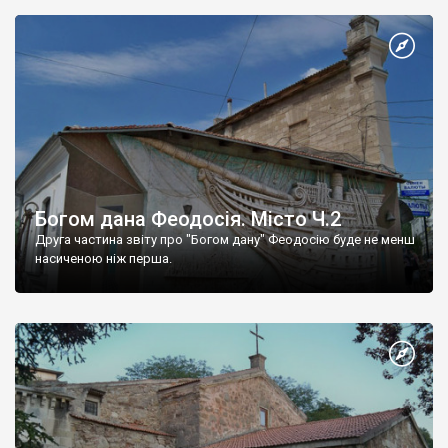
Богом дана Феодосія. Місто Ч.2
Друга частина звіту про "Богом дану" Феодосію буде не менш
насиченою ніж перша.