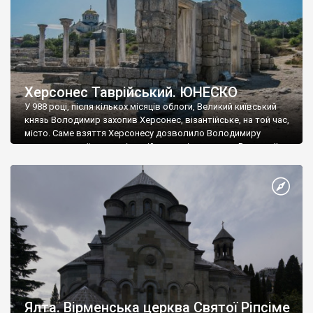
Херсонес Таврійський. ЮНЕСКО
У 988 році, після кількох місяців облоги, Великий київський
князь Володимир захопив Херсонес, візантійське, на той час,
місто. Саме взяття Херсонесу дозволило Володимиру
диктувати свої умови візантійському імператору Василю ІІ, та
одружитися з його дочкою Ганною. Цього ж року, в
Херсонесі Володимир-язичник, став Василем-християнином.
А потім було Хрещення Русі. На честь Херсонесу Таврійського
названо місто […]
Ялта. Вірменська церква Святої Ріпсіме