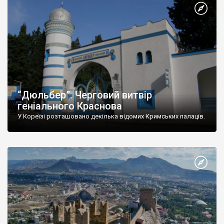
“Дюльбер”. Черговий витвір
геніального Краснова
У Кореїзі розташовано декілька відомих Кримських палаців.