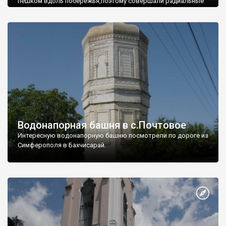
пешком вдоль побережья,поэтому совершали радиальные
вылазки из Оленевки.
Водонапорная башня в с.Почтовое
Интересную водонапорную башню посмотрели по дороге из
Симферополя в Бахчисарай.