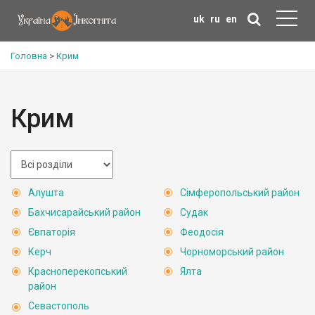
uk
ru
en
Головна
>
Крим
Крим
Алушта
Сімферопольський район
Бахчисарайський район
Судак
Євпаторія
Феодосія
Керч
Чорноморський район
Красноперекопський
Ялта
район
Севастополь