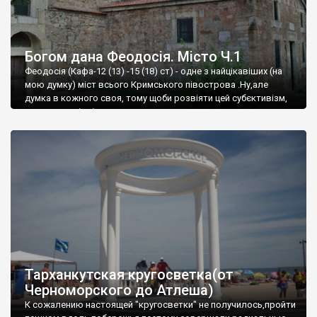
Богом дана Феодосія. Місто Ч.1
Феодосія (Кафа-12 (13) -15 (18) ст) - одне з найцікавіших (на
мою думку) міст всього Кримського півострова .Ну,але
думка в кожного своя, тому щоби розвіяти цей субєктивізм,
запрошую відвідати це
Тарханкутская кругосветка(от
Черноморского до Атлеша)
К сожалению настоящей "кругосветки" не получилось,пройти