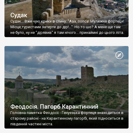
Судак
Судак... Вже чую крики в спину: "Ааа, попса! Муляжна фортеця!
Місце,туристами затерте до дір!..." Но то шо? А мене ще там
не було, ну не "дірявив" я там нічого... принаймні до цього літа.
Феодосія. Пагорб Карантинний
Головна памятка Феодосії - Генуезька фортеця знаходиться в
старому районі - на Карантинному пагорбі, який підноситься в
південній частині міста.