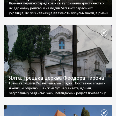
Вірменія першою серед країн світу прийняла християнство,
як державну релігію, й на подив багатьох пересічних
українців, які усіх кавказців вважають мусульманами, вірмени
є відданими вірянами Христа
Ялта. Грецька церква Феодора Тирона
Греки залишили Україні чималий спадок. Достатньо згадати
ніжинські огірочки – ви ж мабуть всі знаєте, що цей,
загублений у радянські часи, легендарний рецепт привезли у
Ніжин греки?