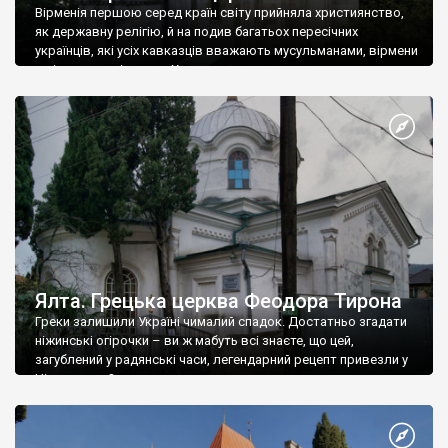
Вірменія першою серед країн світу прийняла християнство,
як державну релігію, й на подив багатьох пересічних
українців, які усіх кавказців вважають мусульманами, вірмени
є відданими вірянами Христа
Ялта. Грецька церква Феодора Тирона
Греки залишили Україні чималий спадок. Достатньо згадати
ніжинські огірочки – ви ж мабуть всі знаєте, що цей,
загублений у радянські часи, легендарний рецепт привезли у
Ніжин греки?