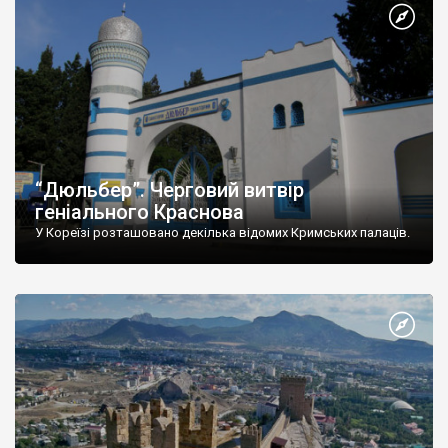
“Дюльбер”. Черговий витвір
геніального Краснова
У Кореїзі розташовано декілька відомих Кримських палаців.