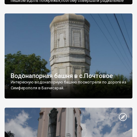
пешком вдоль побережья,поэтому совершали радиальные
вылазки из Оленевки.
Водонапорная башня в с.Почтовое
Интересную водонапорную башню посмотрели по дороге из
Симферополя в Бахчисарай.