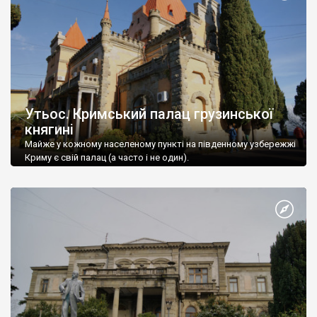
Утьос. Кримський палац грузинської
княгині
Майже у кожному населеному пункті на південному узбережжі
Криму є свій палац (а часто і не один).