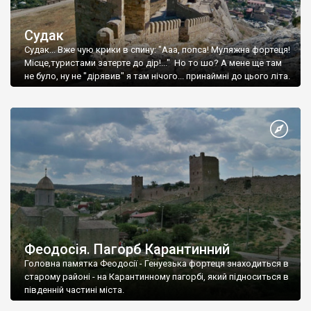
Судак
Судак... Вже чую крики в спину: "Ааа, попса! Муляжна фортеця!
Місце,туристами затерте до дір!..." Но то шо? А мене ще там
не було, ну не "дірявив" я там нічого... принаймні до цього літа.
Феодосія. Пагорб Карантинний
Головна памятка Феодосії - Генуезька фортеця знаходиться в
старому районі - на Карантинному пагорбі, який підноситься в
південній частині міста.