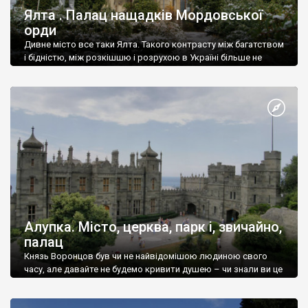
Ялта . Палац нащадків Мордовської
орди
Дивне місто все таки Ялта. Такого контрасту між багатством
і бідністю, між розкішшю і розрухою в Україні більше не
знайдеш.
Алупка. Місто, церква, парк і, звичайно,
палац
Князь Воронцов був чи не найвідомішою людиною свого
часу, але давайте не будемо кривити душею – чи знали ви це
прізвище до відвідин Алупки? Мабуть все таки ні.