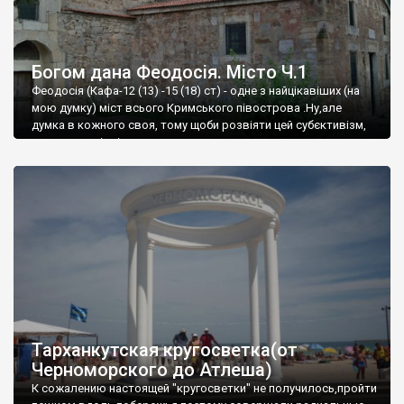
Богом дана Феодосія. Місто Ч.1
Феодосія (Кафа-12 (13) -15 (18) ст) - одне з найцікавіших (на
мою думку) міст всього Кримського півострова .Ну,але
думка в кожного своя, тому щоби розвіяти цей субєктивізм,
запрошую відвідати це
Тарханкутская кругосветка(от
Черноморского до Атлеша)
К сожалению настоящей "кругосветки" не получилось,пройти