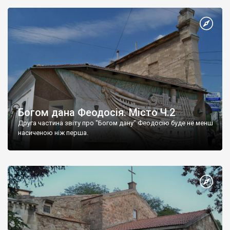
Богом дана Феодосія. Місто Ч.2
Друга частина звіту про "Богом дану" Феодосію буде не менш
насиченою ніж перша.