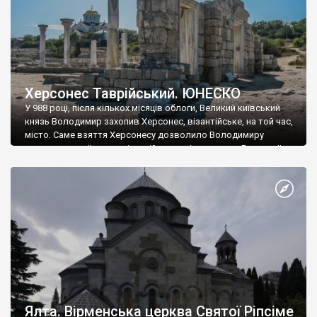
Херсонес Таврійський. ЮНЕСКО
У 988 році, після кількох місяців облоги, Великий київський
князь Володимир захопив Херсонес, візантійське, на той час,
місто. Саме взяття Херсонесу дозволило Володимиру
диктувати свої умови візантійському імператору Василю ІІ, та
одружитися з його дочкою Ганною. Цього ж року, в
Херсонесі Володимир-язичник, став Василем-християнином.
А потім було Хрещення Русі. На честь Херсонесу Таврійського
названо місто […]
Ялта. Вірменська церква Святої Ріпсіме