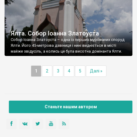
Ялта. Собор Іоанна Златоуста
Собор Іоанна Златоуста – одна із перших мурованих споруд
Ялти. Його 45-метрова дзвіниця і нині видніється в місті
майже звідусіль, а колись це була висотна домінанта Ялти.
1
2
3
4
5
Далі »
Станьте нашим автором