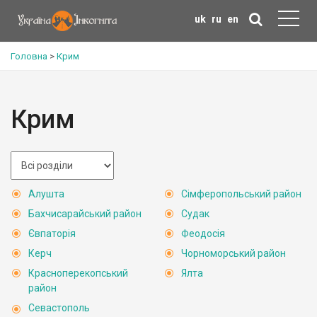
uk
ru
en
Головна
>
Крим
Крим
Алушта
Сімферопольський район
Бахчисарайський район
Судак
Євпаторія
Феодосія
Керч
Чорноморський район
Красноперекопський
Ялта
район
Севастополь