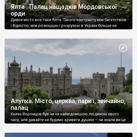
Ялта . Палац нащадків Мордовської
орди
Дивне місто все таки Ялта. Такого контрасту між багатством
і бідністю, між розкішшю і розрухою в Україні більше не
знайдеш.
Алупка. Місто, церква, парк і, звичайно,
палац
Князь Воронцов був чи не найвідомішою людиною свого
часу, але давайте не будемо кривити душею – чи знали ви це
прізвище до відвідин Алупки? Мабуть все таки ні.