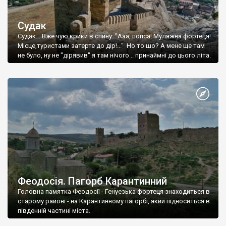
Судак
Судак... Вже чую крики в спину: "Ааа, попса! Муляжна фортеця!
Місце,туристами затерте до дір!..." Но то шо? А мене ще там
не було, ну не "дірявив" я там нічого... принаймні до цього літа.
Феодосія. Пагорб Карантинний
Головна памятка Феодосії - Генуезька фортеця знаходиться в
старому районі - на Карантинному пагорбі, який підноситься в
південній частині міста.