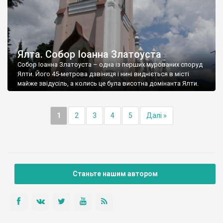
Ялта. Собор Іоанна Златоуста
Собор Іоанна Златоуста – одна із перших мурованих споруд
Ялти. Його 45-метрова дзвіниця і нині видніється в місті
майже звідусіль, а колись це була висотна домінанта Ялти.
1
2
3
4
5
Далі »
Станьте нашим автором