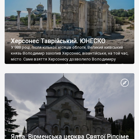
Херсонес Таврійський. ЮНЕСКО
У 988 році, після кількох місяців облоги, Великий київський
князь Володимир захопив Херсонес, візантійське, на той час,
місто. Саме взяття Херсонесу дозволило Володимиру
диктувати свої умови візантійському імператору Василю ІІ, та
одружитися з його дочкою Ганною. Цього ж року, в
Херсонесі Володимир-язичник, став Василем-християнином.
А потім було Хрещення Русі. На честь Херсонесу Таврійського
названо місто […]
Ялта. Вірменська церква Святої Ріпсіме