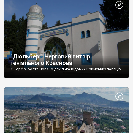
“Дюльбер”. Черговий витвір
геніального Краснова
У Кореїзі розташовано декілька відомих Кримських палаців.