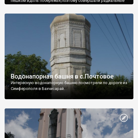
пешком вдоль побережья,поэтому совершали радиальные
вылазки из Оленевки.
Водонапорная башня в с.Почтовое
Интересную водонапорную башню посмотрели по дороге из
Симферополя в Бахчисарай.