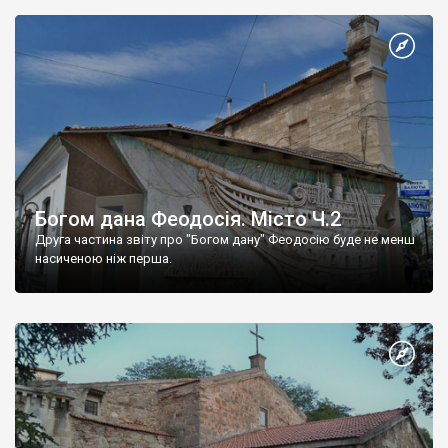
Богом дана Феодосія. Місто Ч.2
Друга частина звіту про "Богом дану" Феодосію буде не менш
насиченою ніж перша.