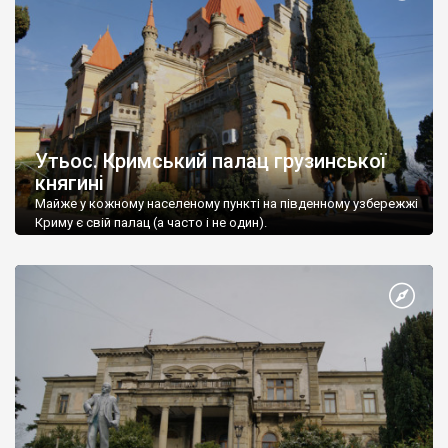
Утьос. Кримський палац грузинської
княгині
Майже у кожному населеному пункті на південному узбережжі
Криму є свій палац (а часто і не один).