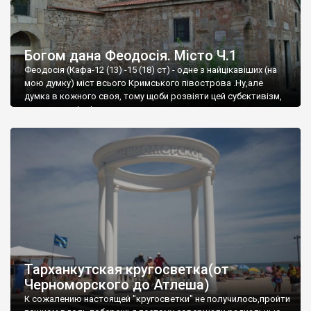
Богом дана Феодосія. Місто Ч.1
Феодосія (Кафа-12 (13) -15 (18) ст) - одне з найцікавіших (на
мою думку) міст всього Кримського півострова .Ну,але
думка в кожного своя, тому щоби розвіяти цей субєктивізм,
запрошую відвідати це
Тарханкутская кругосветка(от
Черноморского до Атлеша)
К сожалению настоящей "кругосветки" не получилось,пройти