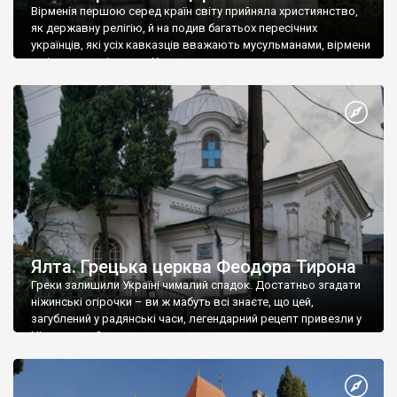
Вірменія першою серед країн світу прийняла християнство,
як державну релігію, й на подив багатьох пересічних
українців, які усіх кавказців вважають мусульманами, вірмени
є відданими вірянами Христа
Ялта. Грецька церква Феодора Тирона
Греки залишили Україні чималий спадок. Достатньо згадати
ніжинські огірочки – ви ж мабуть всі знаєте, що цей,
загублений у радянські часи, легендарний рецепт привезли у
Ніжин греки?