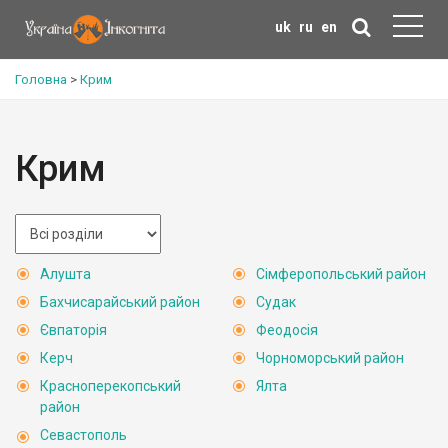
uk
ru
en
Головна
>
Крим
Крим
Алушта
Сімферопольський район
Бахчисарайський район
Судак
Євпаторія
Феодосія
Керч
Чорноморський район
Красноперекопський
Ялта
район
Севастополь