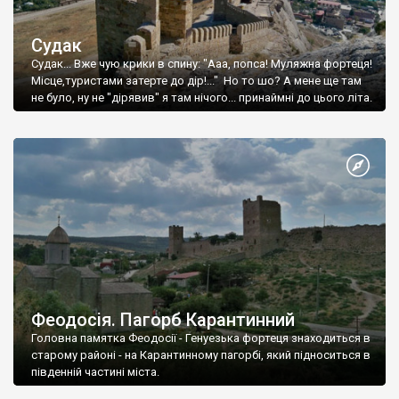
Судак
Судак... Вже чую крики в спину: "Ааа, попса! Муляжна фортеця!
Місце,туристами затерте до дір!..." Но то шо? А мене ще там
не було, ну не "дірявив" я там нічого... принаймні до цього літа.
Феодосія. Пагорб Карантинний
Головна памятка Феодосії - Генуезька фортеця знаходиться в
старому районі - на Карантинному пагорбі, який підноситься в
південній частині міста.