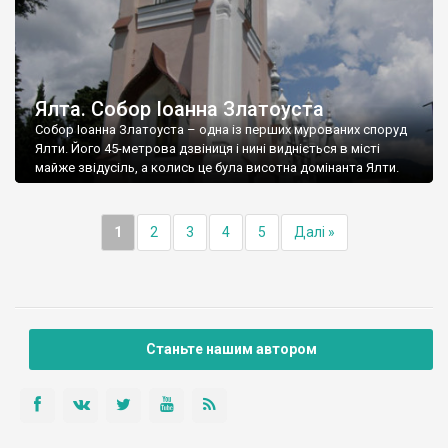
Ялта. Собор Іоанна Златоуста
Собор Іоанна Златоуста – одна із перших мурованих споруд
Ялти. Його 45-метрова дзвіниця і нині видніється в місті
майже звідусіль, а колись це була висотна домінанта Ялти.
1
2
3
4
5
Далі »
Станьте нашим автором