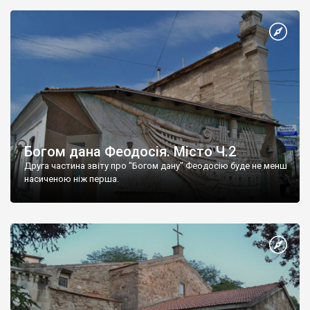
Богом дана Феодосія. Місто Ч.2
Друга частина звіту про "Богом дану" Феодосію буде не менш
насиченою ніж перша.