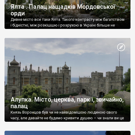
Ялта . Палац нащадків Мордовської
орди
Дивне місто все таки Ялта. Такого контрасту між багатством
і бідністю, між розкішшю і розрухою в Україні більше не
знайдеш.
Алупка. Місто, церква, парк і, звичайно,
палац
Князь Воронцов був чи не найвідомішою людиною свого
часу, але давайте не будемо кривити душею – чи знали ви це
прізвище до відвідин Алупки? Мабуть все таки ні.