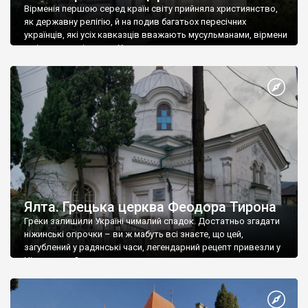
Вірменія першою серед країн світу прийняла християнство,
як державну релігію, й на подив багатьох пересічних
українців, які усіх кавказців вважають мусульманами, вірмени
є відданими вірянами Христа
Ялта. Грецька церква Феодора Тирона
Греки залишили Україні чималий спадок. Достатньо згадати
ніжинські огірочки – ви ж мабуть всі знаєте, що цей,
загублений у радянські часи, легендарний рецепт привезли у
Ніжин греки?