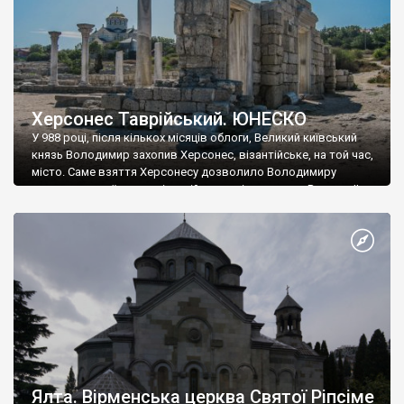
Херсонес Таврійський. ЮНЕСКО
У 988 році, після кількох місяців облоги, Великий київський
князь Володимир захопив Херсонес, візантійське, на той час,
місто. Саме взяття Херсонесу дозволило Володимиру
диктувати свої умови візантійському імператору Василю ІІ, та
одружитися з його дочкою Ганною. Цього ж року, в
Херсонесі Володимир-язичник, став Василем-християнином.
А потім було Хрещення Русі. На честь Херсонесу Таврійського
названо місто […]
Ялта. Вірменська церква Святої Ріпсіме