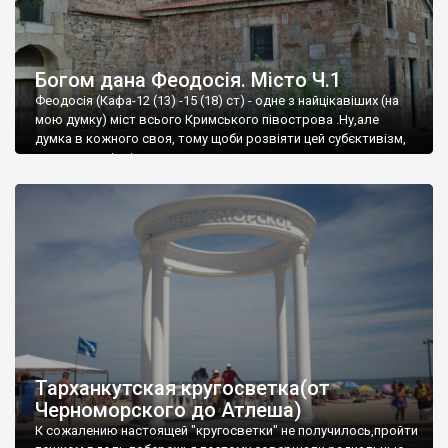
Богом дана Феодосія. Місто Ч.1
Феодосія (Кафа-12 (13) -15 (18) ст) - одне з найцікавіших (на
мою думку) міст всього Кримського півострова .Ну,але
думка в кожного своя, тому щоби розвіяти цей субєктивізм,
запрошую відвідати це
Тарханкутская кругосветка(от
Черноморского до Атлеша)
К сожалению настоящей "кругосветки" не получилось,пройти