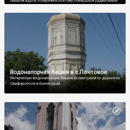
пешком вдоль побережья,поэтому совершали радиальные
вылазки из Оленевки.
Водонапорная башня в с.Почтовое
Интересную водонапорную башню посмотрели по дороге из
Симферополя в Бахчисарай.