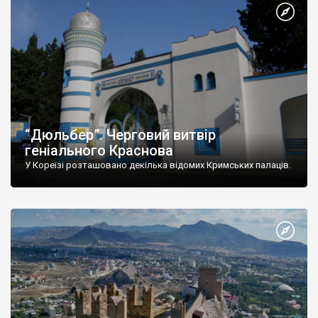
“Дюльбер”. Черговий витвір
геніального Краснова
У Кореїзі розташовано декілька відомих Кримських палаців.