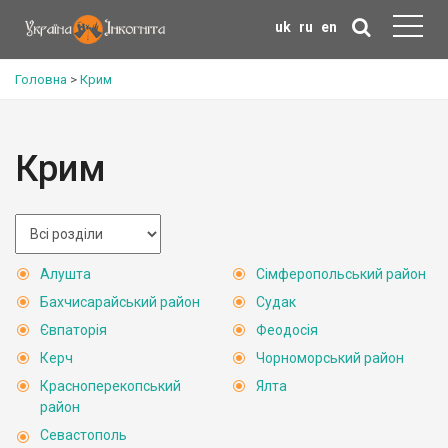
uk
ru
en
Головна
>
Крим
Крим
Алушта
Сімферопольський район
Бахчисарайський район
Судак
Євпаторія
Феодосія
Керч
Чорноморський район
Красноперекопський
Ялта
район
Севастополь