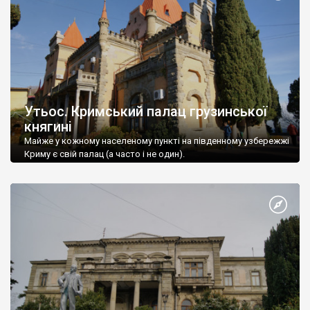
Утьос. Кримський палац грузинської
княгині
Майже у кожному населеному пункті на південному узбережжі
Криму є свій палац (а часто і не один).