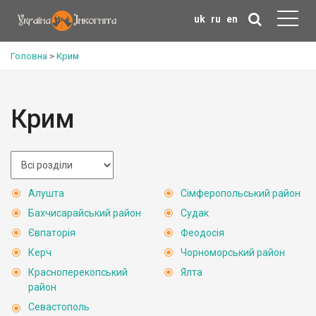
uk
ru
en
Головна
>
Крим
Крим
Алушта
Сімферопольський район
Бахчисарайський район
Судак
Євпаторія
Феодосія
Керч
Чорноморський район
Красноперекопський
Ялта
район
Севастополь