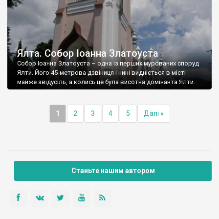
Ялта. Собор Іоанна Златоуста
Собор Іоанна Златоуста – одна із перших мурованих споруд
Ялти. Його 45-метрова дзвіниця і нині видніється в місті
майже звідусіль, а колись це була висотна домінанта Ялти.
1
2
3
4
5
Далі »
Станьте нашим автором