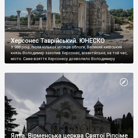
Херсонес Таврійський. ЮНЕСКО
У 988 році, після кількох місяців облоги, Великий київський
князь Володимир захопив Херсонес, візантійське, на той час,
місто. Саме взяття Херсонесу дозволило Володимиру
диктувати свої умови візантійському імператору Василю ІІ, та
одружитися з його дочкою Ганною. Цього ж року, в
Херсонесі Володимир-язичник, став Василем-християнином.
А потім було Хрещення Русі. На честь Херсонесу Таврійського
названо місто […]
Ялта. Вірменська церква Святої Ріпсіме