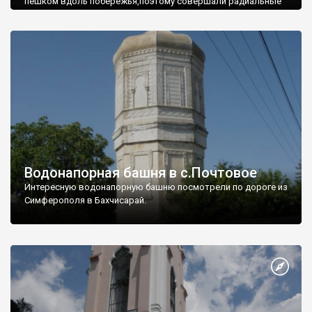
пешком вдоль побережья,поэтому совершали радиальные
вылазки из Оленевки.
Водонапорная башня в с.Почтовое
Интересную водонапорную башню посмотрели по дороге из
Симферополя в Бахчисарай.