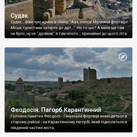
Судак
Судак... Вже чую крики в спину: "Ааа, попса! Муляжна фортеця!
Місце,туристами затерте до дір!..." Но то шо? А мене ще там
не було, ну не "дірявив" я там нічого... принаймні до цього літа.
Феодосія. Пагорб Карантинний
Головна памятка Феодосії - Генуезька фортеця знаходиться в
старому районі - на Карантинному пагорбі, який підноситься в
південній частині міста.