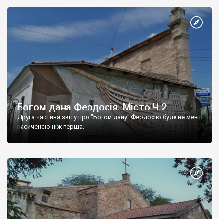
Богом дана Феодосія. Місто Ч.2
Друга частина звіту про "Богом дану" Феодосію буде не менш
насиченою ніж перша.