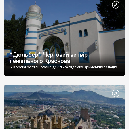
“Дюльбер”. Черговий витвір
геніального Краснова
У Кореїзі розташовано декілька відомих Кримських палаців.