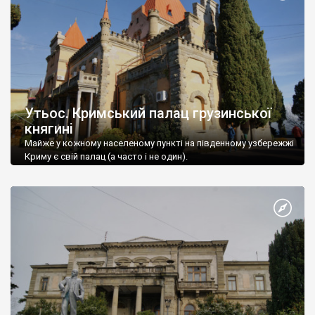
Утьос. Кримський палац грузинської
княгині
Майже у кожному населеному пункті на південному узбережжі
Криму є свій палац (а часто і не один).