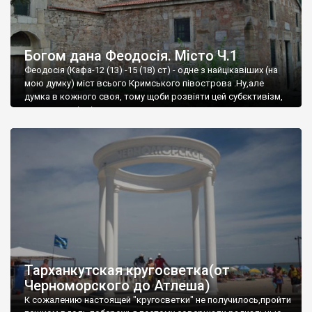
Богом дана Феодосія. Місто Ч.1
Феодосія (Кафа-12 (13) -15 (18) ст) - одне з найцікавіших (на
мою думку) міст всього Кримського півострова .Ну,але
думка в кожного своя, тому щоби розвіяти цей субєктивізм,
запрошую відвідати це
Тарханкутская кругосветка(от
Черноморского до Атлеша)
К сожалению настоящей "кругосветки" не получилось,пройти