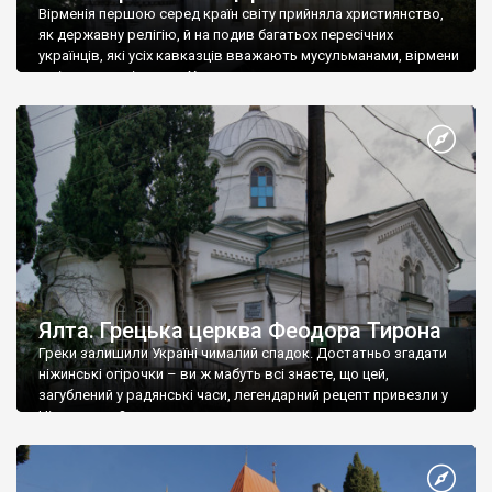
Вірменія першою серед країн світу прийняла християнство,
як державну релігію, й на подив багатьох пересічних
українців, які усіх кавказців вважають мусульманами, вірмени
є відданими вірянами Христа
Ялта. Грецька церква Феодора Тирона
Греки залишили Україні чималий спадок. Достатньо згадати
ніжинські огірочки – ви ж мабуть всі знаєте, що цей,
загублений у радянські часи, легендарний рецепт привезли у
Ніжин греки?