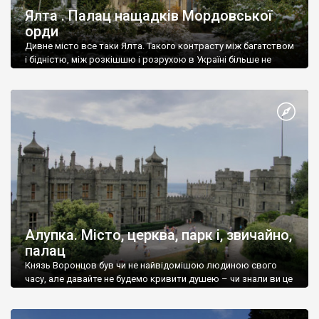
Ялта . Палац нащадків Мордовської
орди
Дивне місто все таки Ялта. Такого контрасту між багатством
і бідністю, між розкішшю і розрухою в Україні більше не
знайдеш.
Алупка. Місто, церква, парк і, звичайно,
палац
Князь Воронцов був чи не найвідомішою людиною свого
часу, але давайте не будемо кривити душею – чи знали ви це
прізвище до відвідин Алупки? Мабуть все таки ні.