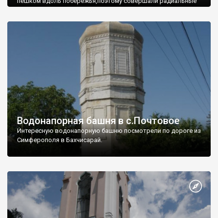
пешком вдоль побережья,поэтому совершали радиальные
вылазки из Оленевки.
Водонапорная башня в с.Почтовое
Интересную водонапорную башню посмотрели по дороге из
Симферополя в Бахчисарай.