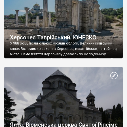
Херсонес Таврійський. ЮНЕСКО
У 988 році, після кількох місяців облоги, Великий київський
князь Володимир захопив Херсонес, візантійське, на той час,
місто. Саме взяття Херсонесу дозволило Володимиру
диктувати свої умови візантійському імператору Василю ІІ, та
одружитися з його дочкою Ганною. Цього ж року, в
Херсонесі Володимир-язичник, став Василем-християнином.
А потім було Хрещення Русі. На честь Херсонесу Таврійського
названо місто […]
Ялта. Вірменська церква Святої Ріпсіме