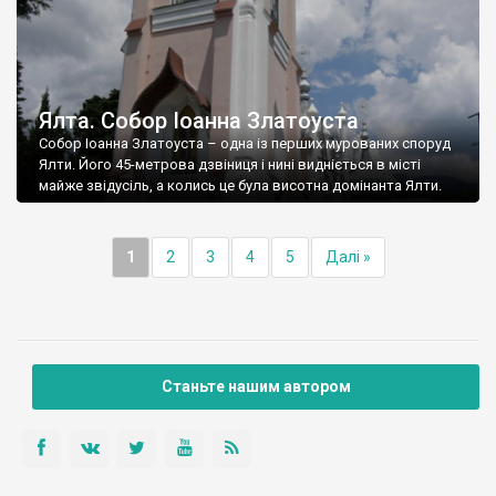
Ялта. Собор Іоанна Златоуста
Собор Іоанна Златоуста – одна із перших мурованих споруд
Ялти. Його 45-метрова дзвіниця і нині видніється в місті
майже звідусіль, а колись це була висотна домінанта Ялти.
1
2
3
4
5
Далі »
Станьте нашим автором