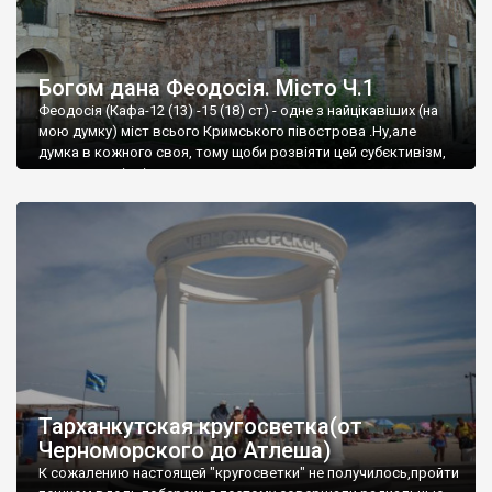
Богом дана Феодосія. Місто Ч.1
Феодосія (Кафа-12 (13) -15 (18) ст) - одне з найцікавіших (на
мою думку) міст всього Кримського півострова .Ну,але
думка в кожного своя, тому щоби розвіяти цей субєктивізм,
запрошую відвідати це
Тарханкутская кругосветка(от
Черноморского до Атлеша)
К сожалению настоящей "кругосветки" не получилось,пройти