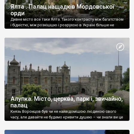
Ялта . Палац нащадків Мордовської
орди
Дивне місто все таки Ялта. Такого контрасту між багатством
і бідністю, між розкішшю і розрухою в Україні більше не
знайдеш.
Алупка. Місто, церква, парк і, звичайно,
палац
Князь Воронцов був чи не найвідомішою людиною свого
часу, але давайте не будемо кривити душею – чи знали ви це
прізвище до відвідин Алупки? Мабуть все таки ні.