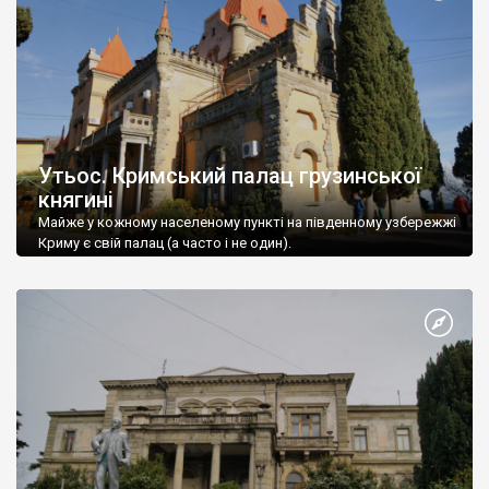
Утьос. Кримський палац грузинської
княгині
Майже у кожному населеному пункті на південному узбережжі
Криму є свій палац (а часто і не один).