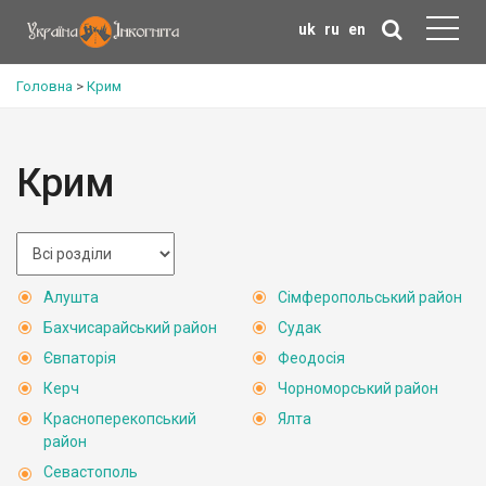
uk
ru
en
Головна
>
Крим
Крим
Алушта
Сімферопольський район
Бахчисарайський район
Судак
Євпаторія
Феодосія
Керч
Чорноморський район
Красноперекопський
Ялта
район
Севастополь