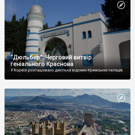
“Дюльбер”. Черговий витвір
геніального Краснова
У Кореїзі розташовано декілька відомих Кримських палаців.