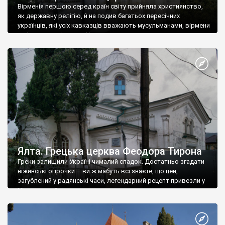
Вірменія першою серед країн світу прийняла християнство,
як державну релігію, й на подив багатьох пересічних
українців, які усіх кавказців вважають мусульманами, вірмени
є відданими вірянами Христа
Ялта. Грецька церква Феодора Тирона
Греки залишили Україні чималий спадок. Достатньо згадати
ніжинські огірочки – ви ж мабуть всі знаєте, що цей,
загублений у радянські часи, легендарний рецепт привезли у
Ніжин греки?