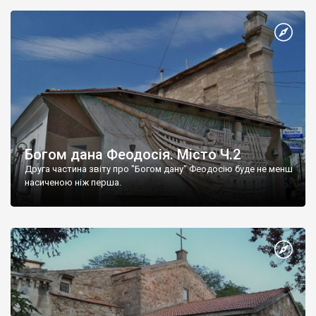
Богом дана Феодосія. Місто Ч.2
Друга частина звіту про "Богом дану" Феодосію буде не менш
насиченою ніж перша.