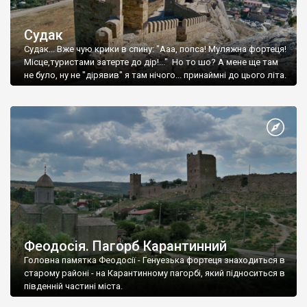
Судак
Судак... Вже чую крики в спину: "Ааа, попса! Муляжна фортеця!
Місце,туристами затерте до дір!..." Но то шо? А мене ще там
не було, ну не "дірявив" я там нічого... принаймні до цього літа.
Феодосія. Пагорб Карантинний
Головна памятка Феодосії - Генуезька фортеця знаходиться в
старому районі - на Карантинному пагорбі, який підноситься в
південній частині міста.