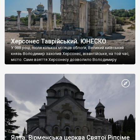
Херсонес Таврійський. ЮНЕСКО
У 988 році, після кількох місяців облоги, Великий київський
князь Володимир захопив Херсонес, візантійське, на той час,
місто. Саме взяття Херсонесу дозволило Володимиру
диктувати свої умови візантійському імператору Василю ІІ, та
одружитися з його дочкою Ганною. Цього ж року, в
Херсонесі Володимир-язичник, став Василем-християнином.
А потім було Хрещення Русі. На честь Херсонесу Таврійського
названо місто […]
Ялта. Вірменська церква Святої Ріпсіме