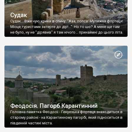
Судак
Судак... Вже чую крики в спину: "Ааа, попса! Муляжна фортеця!
Місце,туристами затерте до дір!..." Но то шо? А мене ще там
не було, ну не "дірявив" я там нічого... принаймні до цього літа.
Феодосія. Пагорб Карантинний
Головна памятка Феодосії - Генуезька фортеця знаходиться в
старому районі - на Карантинному пагорбі, який підноситься в
південній частині міста.