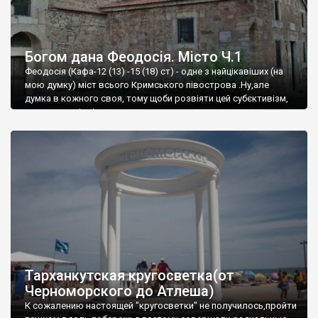
Богом дана Феодосія. Місто Ч.1
Феодосія (Кафа-12 (13) -15 (18) ст) - одне з найцікавіших (на
мою думку) міст всього Кримського півострова .Ну,але
думка в кожного своя, тому щоби розвіяти цей субєктивізм,
запрошую відвідати це
Тарханкутская кругосветка(от
Черноморского до Атлеша)
К сожалению настоящей "кругосветки" не получилось,пройти