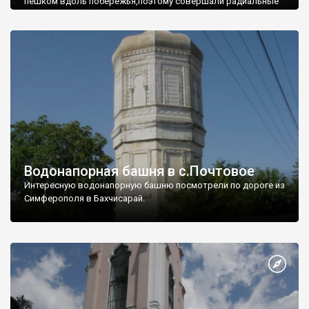
пешком вдоль побережья,поэтому совершали радиальные
вылазки из Оленевки.
Водонапорная башня в с.Почтовое
Интересную водонапорную башню посмотрели по дороге из
Симферополя в Бахчисарай.