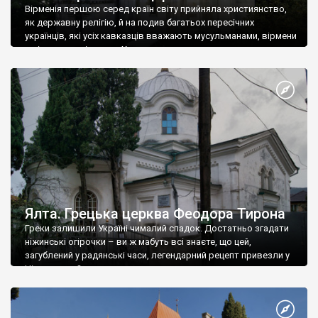
Вірменія першою серед країн світу прийняла християнство,
як державну релігію, й на подив багатьох пересічних
українців, які усіх кавказців вважають мусульманами, вірмени
є відданими вірянами Христа
Ялта. Грецька церква Феодора Тирона
Греки залишили Україні чималий спадок. Достатньо згадати
ніжинські огірочки – ви ж мабуть всі знаєте, що цей,
загублений у радянські часи, легендарний рецепт привезли у
Ніжин греки?