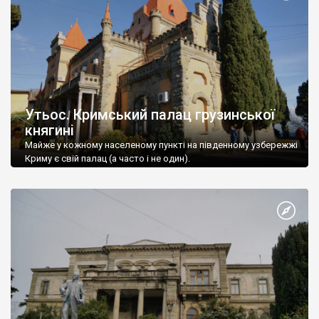
Утьос. Кримський палац грузинської
княгині
Майже у кожному населеному пункті на південному узбережжі
Криму є свій палац (а часто і не один).