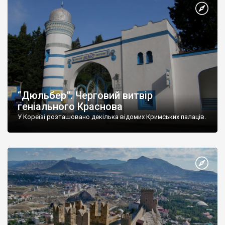
“Дюльбер”. Черговий витвір
геніального Краснова
У Кореїзі розташовано декілька відомих Кримських палаців.