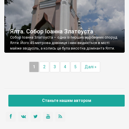
Ялта. Собор Іоанна Златоуста
Собор Іоанна Златоуста – одна із перших мурованих споруд
Ялти. Його 45-метрова дзвіниця і нині видніється в місті
майже звідусіль, а колись це була висотна домінанта Ялти.
1
2
3
4
5
Далі »
Станьте нашим автором