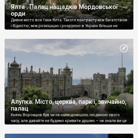
Ялта . Палац нащадків Мордовської
орди
Дивне місто все таки Ялта. Такого контрасту між багатством
і бідністю, між розкішшю і розрухою в Україні більше не
знайдеш.
Алупка. Місто, церква, парк і, звичайно,
палац
Князь Воронцов був чи не найвідомішою людиною свого
часу, але давайте не будемо кривити душею – чи знали ви це
прізвище до відвідин Алупки? Мабуть все таки ні.