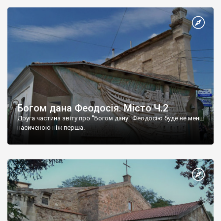
Богом дана Феодосія. Місто Ч.2
Друга частина звіту про "Богом дану" Феодосію буде не менш
насиченою ніж перша.