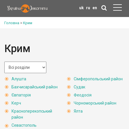
uk
ru
en
Головна
>
Крим
Крим
Алушта
Сімферопольський район
Бахчисарайський район
Судак
Євпаторія
Феодосія
Керч
Чорноморський район
Красноперекопський
Ялта
район
Севастополь