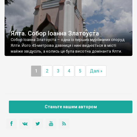
Ялта. Собор Іоанна Златоуста
Собор Іоанна Златоуста – одна із перших мурованих споруд
Ялти. Його 45-метрова дзвіниця і нині видніється в місті
майже звідусіль, а колись це була висотна домінанта Ялти.
1
2
3
4
5
Далі »
Станьте нашим автором