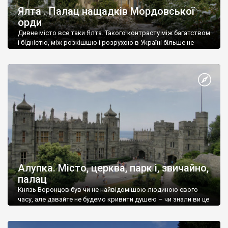
Ялта . Палац нащадків Мордовської
орди
Дивне місто все таки Ялта. Такого контрасту між багатством
і бідністю, між розкішшю і розрухою в Україні більше не
знайдеш.
Алупка. Місто, церква, парк і, звичайно,
палац
Князь Воронцов був чи не найвідомішою людиною свого
часу, але давайте не будемо кривити душею – чи знали ви це
прізвище до відвідин Алупки? Мабуть все таки ні.