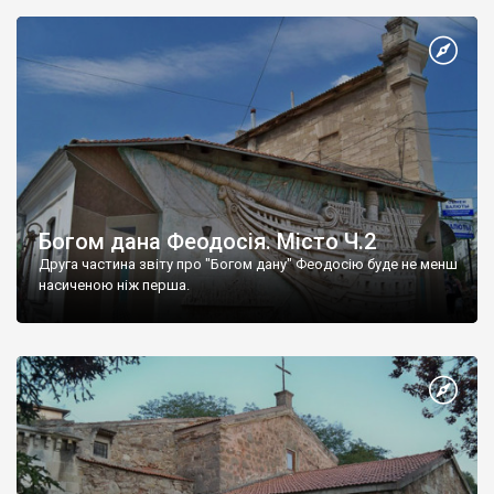
Богом дана Феодосія. Місто Ч.2
Друга частина звіту про "Богом дану" Феодосію буде не менш
насиченою ніж перша.