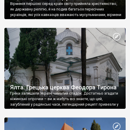
Вірменія першою серед країн світу прийняла християнство,
як державну релігію, й на подив багатьох пересічних
українців, які усіх кавказців вважають мусульманами, вірмени
є відданими вірянами Христа
Ялта. Грецька церква Феодора Тирона
Греки залишили Україні чималий спадок. Достатньо згадати
ніжинські огірочки – ви ж мабуть всі знаєте, що цей,
загублений у радянські часи, легендарний рецепт привезли у
Ніжин греки?