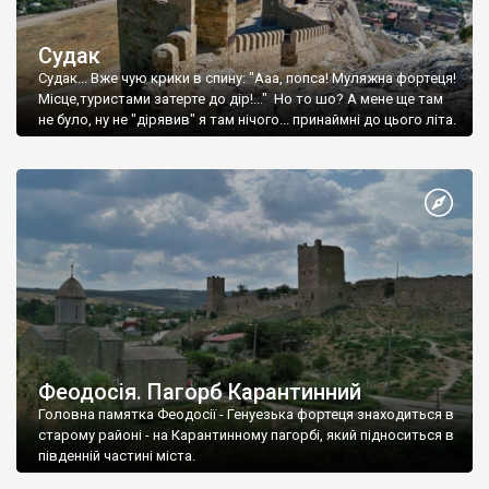
Судак
Судак... Вже чую крики в спину: "Ааа, попса! Муляжна фортеця!
Місце,туристами затерте до дір!..." Но то шо? А мене ще там
не було, ну не "дірявив" я там нічого... принаймні до цього літа.
Феодосія. Пагорб Карантинний
Головна памятка Феодосії - Генуезька фортеця знаходиться в
старому районі - на Карантинному пагорбі, який підноситься в
південній частині міста.