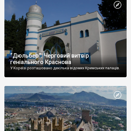
“Дюльбер”. Черговий витвір
геніального Краснова
У Кореїзі розташовано декілька відомих Кримських палаців.