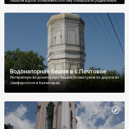
пешком вдоль побережья,поэтому совершали радиальные
вылазки из Оленевки.
Водонапорная башня в с.Почтовое
Интересную водонапорную башню посмотрели по дороге из
Симферополя в Бахчисарай.