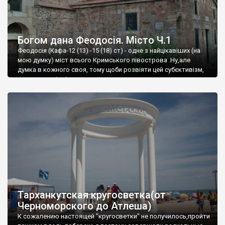
Богом дана Феодосія. Місто Ч.1
Феодосія (Кафа-12 (13) -15 (18) ст) - одне з найцікавіших (на
мою думку) міст всього Кримського півострова .Ну,але
думка в кожного своя, тому щоби розвіяти цей субєктивізм,
запрошую відвідати це
Тарханкутская кругосветка(от
Черноморского до Атлеша)
К сожалению настоящей "кругосветки" не получилось,пройти