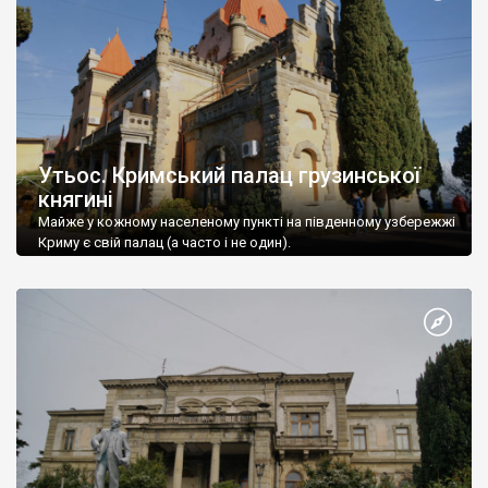
Утьос. Кримський палац грузинської
княгині
Майже у кожному населеному пункті на південному узбережжі
Криму є свій палац (а часто і не один).