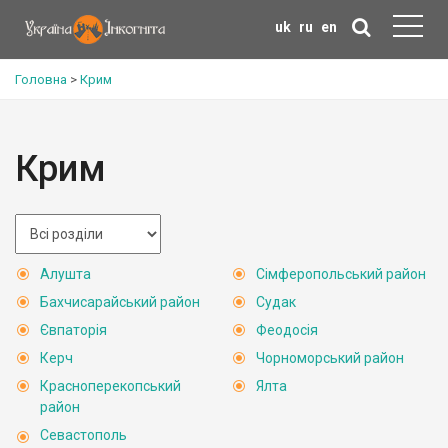
uk
ru
en
Головна
>
Крим
Крим
Алушта
Сімферопольський район
Бахчисарайський район
Судак
Євпаторія
Феодосія
Керч
Чорноморський район
Красноперекопський
Ялта
район
Севастополь