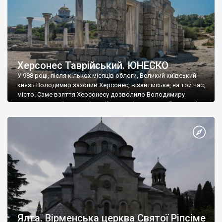
Херсонес Таврійський. ЮНЕСКО
У 988 році, після кількох місяців облоги, Великий київський
князь Володимир захопив Херсонес, візантійське, на той час,
місто. Саме взяття Херсонесу дозволило Володимиру
диктувати свої умови візантійському імператору Василю ІІ, та
одружитися з його дочкою Ганною. Цього ж року, в
Херсонесі Володимир-язичник, став Василем-християнином.
А потім було Хрещення Русі. На честь Херсонесу Таврійського
названо місто […]
Ялта. Вірменська церква Святої Ріпсіме