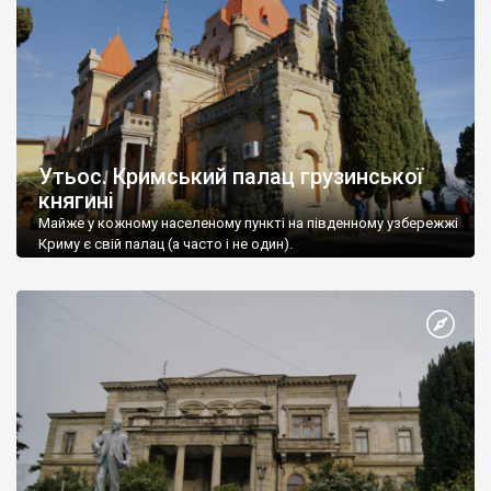
Утьос. Кримський палац грузинської
княгині
Майже у кожному населеному пункті на південному узбережжі
Криму є свій палац (а часто і не один).