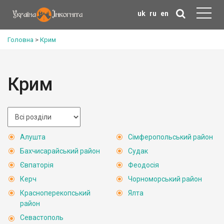
uk
ru
en
Головна
>
Крим
Крим
Алушта
Сімферопольський район
Бахчисарайський район
Судак
Євпаторія
Феодосія
Керч
Чорноморський район
Красноперекопський
Ялта
район
Севастополь