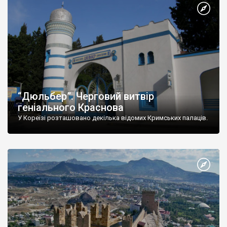
“Дюльбер”. Черговий витвір
геніального Краснова
У Кореїзі розташовано декілька відомих Кримських палаців.