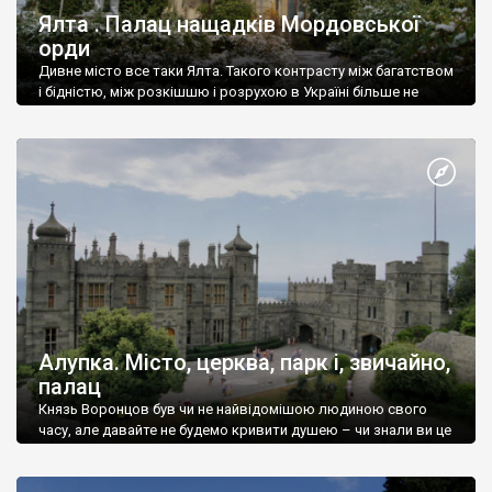
Ялта . Палац нащадків Мордовської
орди
Дивне місто все таки Ялта. Такого контрасту між багатством
і бідністю, між розкішшю і розрухою в Україні більше не
знайдеш.
Алупка. Місто, церква, парк і, звичайно,
палац
Князь Воронцов був чи не найвідомішою людиною свого
часу, але давайте не будемо кривити душею – чи знали ви це
прізвище до відвідин Алупки? Мабуть все таки ні.