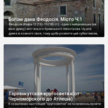
Богом дана Феодосія. Місто Ч.1
Феодосія (Кафа-12 (13) -15 (18) ст) - одне з найцікавіших (на
мою думку) міст всього Кримського півострова .Ну,але
думка в кожного своя, тому щоби розвіяти цей субєктивізм,
запрошую відвідати це
Тарханкутская кругосветка(от
Черноморского до Атлеша)
К сожалению настоящей "кругосветки" не получилось,пройти