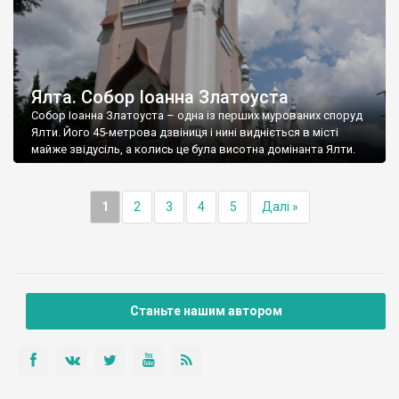
Ялта. Собор Іоанна Златоуста
Собор Іоанна Златоуста – одна із перших мурованих споруд
Ялти. Його 45-метрова дзвіниця і нині видніється в місті
майже звідусіль, а колись це була висотна домінанта Ялти.
1
2
3
4
5
Далі »
Станьте нашим автором