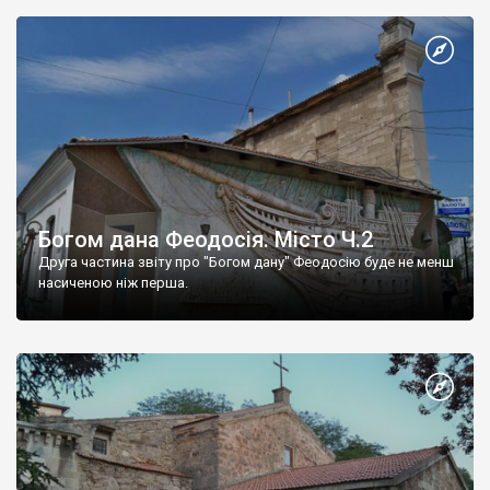
Богом дана Феодосія. Місто Ч.2
Друга частина звіту про "Богом дану" Феодосію буде не менш
насиченою ніж перша.