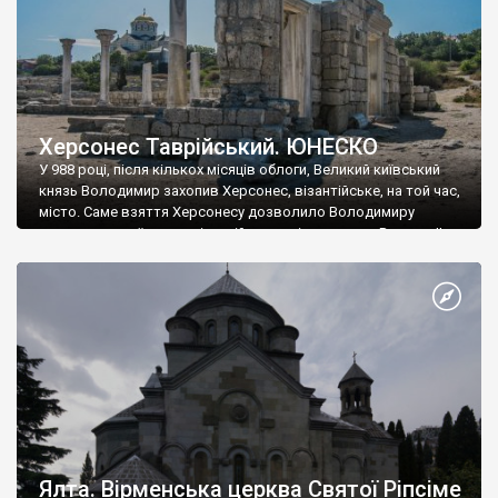
Херсонес Таврійський. ЮНЕСКО
У 988 році, після кількох місяців облоги, Великий київський
князь Володимир захопив Херсонес, візантійське, на той час,
місто. Саме взяття Херсонесу дозволило Володимиру
диктувати свої умови візантійському імператору Василю ІІ, та
одружитися з його дочкою Ганною. Цього ж року, в
Херсонесі Володимир-язичник, став Василем-християнином.
А потім було Хрещення Русі. На честь Херсонесу Таврійського
названо місто […]
Ялта. Вірменська церква Святої Ріпсіме