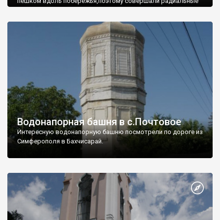
пешком вдоль побережья,поэтому совершали радиальные
вылазки из Оленевки.
Водонапорная башня в с.Почтовое
Интересную водонапорную башню посмотрели по дороге из
Симферополя в Бахчисарай.