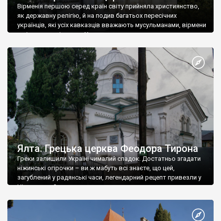
Вірменія першою серед країн світу прийняла християнство,
як державну релігію, й на подив багатьох пересічних
українців, які усіх кавказців вважають мусульманами, вірмени
є відданими вірянами Христа
Ялта. Грецька церква Феодора Тирона
Греки залишили Україні чималий спадок. Достатньо згадати
ніжинські огірочки – ви ж мабуть всі знаєте, що цей,
загублений у радянські часи, легендарний рецепт привезли у
Ніжин греки?