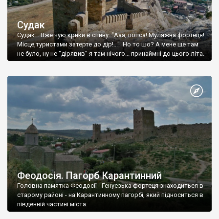
Судак
Судак... Вже чую крики в спину: "Ааа, попса! Муляжна фортеця!
Місце,туристами затерте до дір!..." Но то шо? А мене ще там
не було, ну не "дірявив" я там нічого... принаймні до цього літа.
Феодосія. Пагорб Карантинний
Головна памятка Феодосії - Генуезька фортеця знаходиться в
старому районі - на Карантинному пагорбі, який підноситься в
південній частині міста.