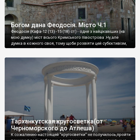
Богом дана Феодосія. Місто Ч.1
Феодосія (Кафа-12 (13) -15 (18) ст) - одне з найцікавіших (на
мою думку) міст всього Кримського півострова .Ну,але
думка в кожного своя, тому щоби розвіяти цей субєктивізм,
запрошую відвідати це
Тарханкутская кругосветка(от
Черноморского до Атлеша)
К сожалению настоящей "кругосветки" не получилось,пройти