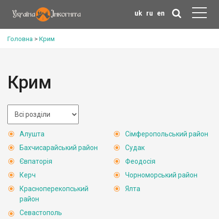
uk
ru
en
Головна
>
Крим
Крим
Алушта
Сімферопольський район
Бахчисарайський район
Судак
Євпаторія
Феодосія
Керч
Чорноморський район
Красноперекопський
Ялта
район
Севастополь