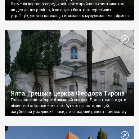
Вірменія першою серед країн світу прийняла християнство,
як державну релігію, й на подив багатьох пересічних
українців, які усіх кавказців вважають мусульманами, вірмени
є відданими вірянами Христа
Ялта. Грецька церква Феодора Тирона
Греки залишили Україні чималий спадок. Достатньо згадати
ніжинські огірочки – ви ж мабуть всі знаєте, що цей,
загублений у радянські часи, легендарний рецепт привезли у
Ніжин греки?