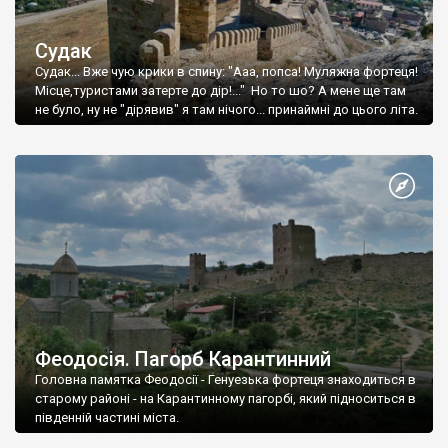
Судак
Судак... Вже чую крики в спину: "Ааа, попса! Муляжна фортеця!
Місце,туристами затерте до дір!..." Но то шо? А мене ще там
не було, ну не "дірявив" я там нічого... принаймні до цього літа.
Феодосія. Пагорб Карантинний
Головна памятка Феодосії - Генуезька фортеця знаходиться в
старому районі - на Карантинному пагорбі, який підноситься в
південній частині міста.