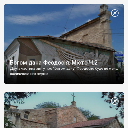
Богом дана Феодосія. Місто Ч.2
Друга частина звіту про "Богом дану" Феодосію буде не менш
насиченою ніж перша.