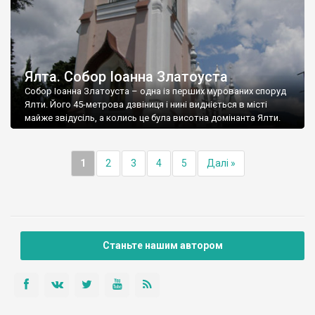
Ялта. Собор Іоанна Златоуста
Собор Іоанна Златоуста – одна із перших мурованих споруд
Ялти. Його 45-метрова дзвіниця і нині видніється в місті
майже звідусіль, а колись це була висотна домінанта Ялти.
1
2
3
4
5
Далі »
Станьте нашим автором