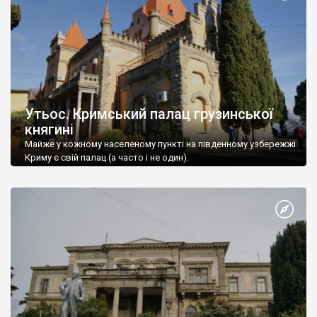
Утьос. Кримський палац грузинської
княгині
Майже у кожному населеному пункті на південному узбережжі
Криму є свій палац (а часто і не один).