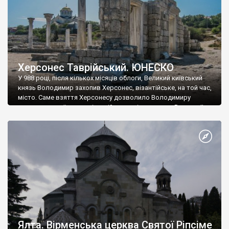
Херсонес Таврійський. ЮНЕСКО
У 988 році, після кількох місяців облоги, Великий київський
князь Володимир захопив Херсонес, візантійське, на той час,
місто. Саме взяття Херсонесу дозволило Володимиру
диктувати свої умови візантійському імператору Василю ІІ, та
одружитися з його дочкою Ганною. Цього ж року, в
Херсонесі Володимир-язичник, став Василем-християнином.
А потім було Хрещення Русі. На честь Херсонесу Таврійського
названо місто […]
Ялта. Вірменська церква Святої Ріпсіме