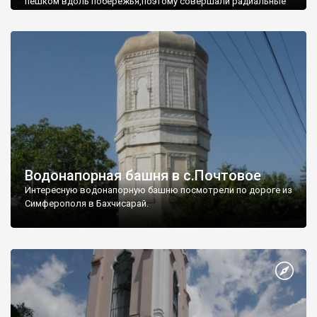
пешком вдоль побережья,поэтому совершали радиальные
вылазки из Оленевки.
Водонапорная башня в с.Почтовое
Интересную водонапорную башню посмотрели по дороге из
Симферополя в Бахчисарай.