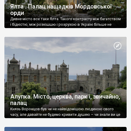
Ялта . Палац нащадків Мордовської
орди
Дивне місто все таки Ялта. Такого контрасту між багатством
і бідністю, між розкішшю і розрухою в Україні більше не
знайдеш.
Алупка. Місто, церква, парк і, звичайно,
палац
Князь Воронцов був чи не найвідомішою людиною свого
часу, але давайте не будемо кривити душею – чи знали ви це
прізвище до відвідин Алупки? Мабуть все таки ні.