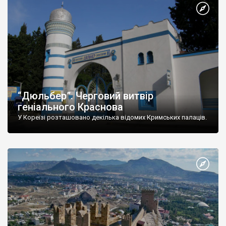
“Дюльбер”. Черговий витвір
геніального Краснова
У Кореїзі розташовано декілька відомих Кримських палаців.