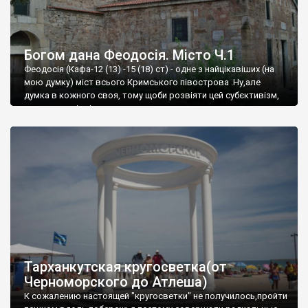
Богом дана Феодосія. Місто Ч.1
Феодосія (Кафа-12 (13) -15 (18) ст) - одне з найцікавіших (на
мою думку) міст всього Кримського півострова .Ну,але
думка в кожного своя, тому щоби розвіяти цей субєктивізм,
запрошую відвідати це
Тарханкутская кругосветка(от
Черноморского до Атлеша)
К сожалению настоящей "кругосветки" не получилось,пройти