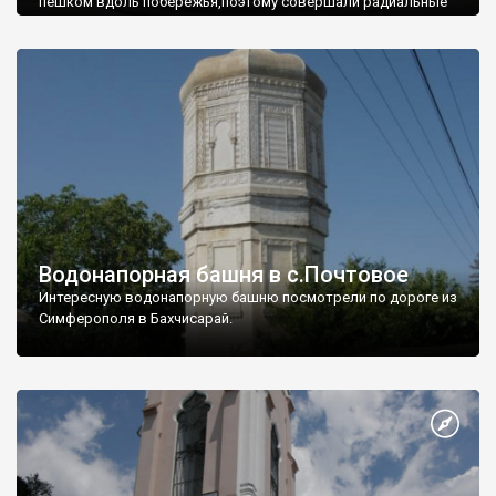
пешком вдоль побережья,поэтому совершали радиальные
вылазки из Оленевки.
Водонапорная башня в с.Почтовое
Интересную водонапорную башню посмотрели по дороге из
Симферополя в Бахчисарай.