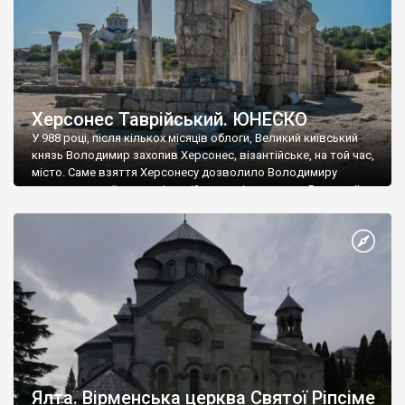
Херсонес Таврійський. ЮНЕСКО
У 988 році, після кількох місяців облоги, Великий київський
князь Володимир захопив Херсонес, візантійське, на той час,
місто. Саме взяття Херсонесу дозволило Володимиру
диктувати свої умови візантійському імператору Василю ІІ, та
одружитися з його дочкою Ганною. Цього ж року, в
Херсонесі Володимир-язичник, став Василем-християнином.
А потім було Хрещення Русі. На честь Херсонесу Таврійського
названо місто […]
Ялта. Вірменська церква Святої Ріпсіме