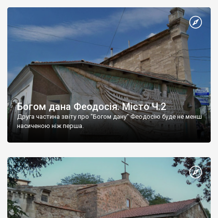
Богом дана Феодосія. Місто Ч.2
Друга частина звіту про "Богом дану" Феодосію буде не менш
насиченою ніж перша.