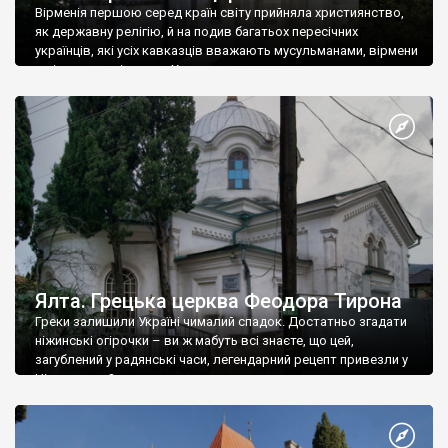
Вірменія першою серед країн світу прийняла християнство,
як державну релігію, й на подив багатьох пересічних
українців, які усіх кавказців вважають мусульманами, вірмени
є відданими вірянами Христа
Ялта. Грецька церква Феодора Тирона
Греки залишили Україні чималий спадок. Достатньо згадати
ніжинські огірочки – ви ж мабуть всі знаєте, що цей,
загублений у радянські часи, легендарний рецепт привезли у
Ніжин греки?