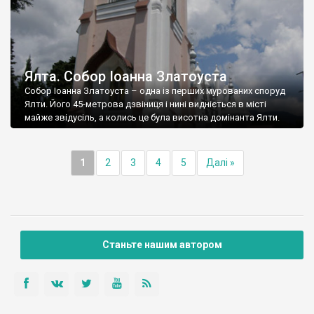
Ялта. Собор Іоанна Златоуста
Собор Іоанна Златоуста – одна із перших мурованих споруд
Ялти. Його 45-метрова дзвіниця і нині видніється в місті
майже звідусіль, а колись це була висотна домінанта Ялти.
1
2
3
4
5
Далі »
Станьте нашим автором