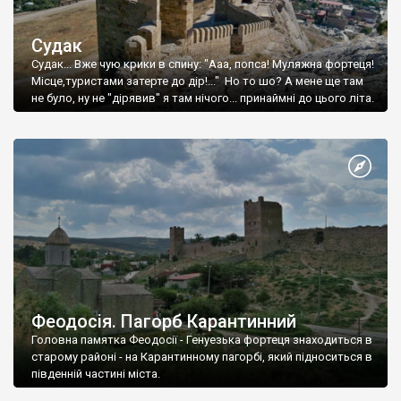
Судак
Судак... Вже чую крики в спину: "Ааа, попса! Муляжна фортеця!
Місце,туристами затерте до дір!..." Но то шо? А мене ще там
не було, ну не "дірявив" я там нічого... принаймні до цього літа.
Феодосія. Пагорб Карантинний
Головна памятка Феодосії - Генуезька фортеця знаходиться в
старому районі - на Карантинному пагорбі, який підноситься в
південній частині міста.