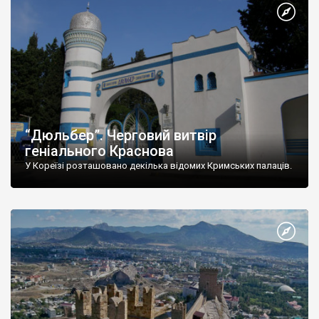
“Дюльбер”. Черговий витвір
геніального Краснова
У Кореїзі розташовано декілька відомих Кримських палаців.