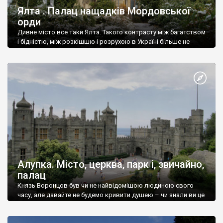
Ялта . Палац нащадків Мордовської
орди
Дивне місто все таки Ялта. Такого контрасту між багатством
і бідністю, між розкішшю і розрухою в Україні більше не
знайдеш.
Алупка. Місто, церква, парк і, звичайно,
палац
Князь Воронцов був чи не найвідомішою людиною свого
часу, але давайте не будемо кривити душею – чи знали ви це
прізвище до відвідин Алупки? Мабуть все таки ні.