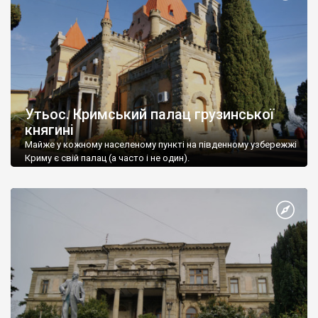
Утьос. Кримський палац грузинської
княгині
Майже у кожному населеному пункті на південному узбережжі
Криму є свій палац (а часто і не один).