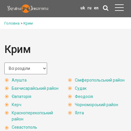
uk
ru
en
Головна
>
Крим
Крим
Алушта
Сімферопольський район
Бахчисарайський район
Судак
Євпаторія
Феодосія
Керч
Чорноморський район
Красноперекопський
Ялта
район
Севастополь