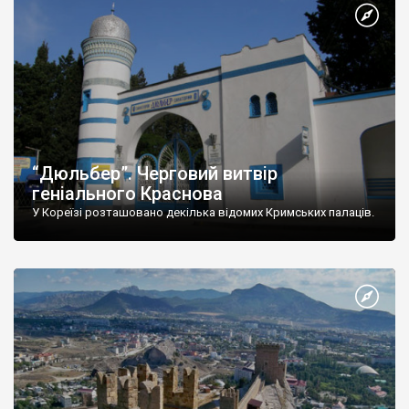
“Дюльбер”. Черговий витвір
геніального Краснова
У Кореїзі розташовано декілька відомих Кримських палаців.