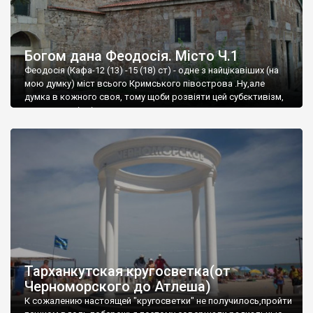
Богом дана Феодосія. Місто Ч.1
Феодосія (Кафа-12 (13) -15 (18) ст) - одне з найцікавіших (на
мою думку) міст всього Кримського півострова .Ну,але
думка в кожного своя, тому щоби розвіяти цей субєктивізм,
запрошую відвідати це
Тарханкутская кругосветка(от
Черноморского до Атлеша)
К сожалению настоящей "кругосветки" не получилось,пройти