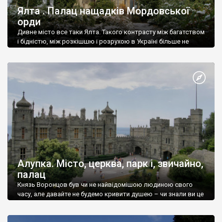
Ялта . Палац нащадків Мордовської
орди
Дивне місто все таки Ялта. Такого контрасту між багатством
і бідністю, між розкішшю і розрухою в Україні більше не
знайдеш.
Алупка. Місто, церква, парк і, звичайно,
палац
Князь Воронцов був чи не найвідомішою людиною свого
часу, але давайте не будемо кривити душею – чи знали ви це
прізвище до відвідин Алупки? Мабуть все таки ні.