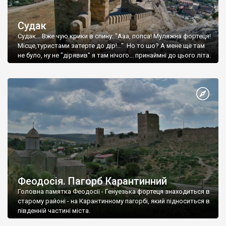
Судак
Судак... Вже чую крики в спину: "Ааа, попса! Муляжна фортеця!
Місце,туристами затерте до дір!..." Но то шо? А мене ще там
не було, ну не "дірявив" я там нічого... принаймні до цього літа.
Феодосія. Пагорб Карантинний
Головна памятка Феодосії - Генуезька фортеця знаходиться в
старому районі - на Карантинному пагорбі, який підноситься в
південній частині міста.