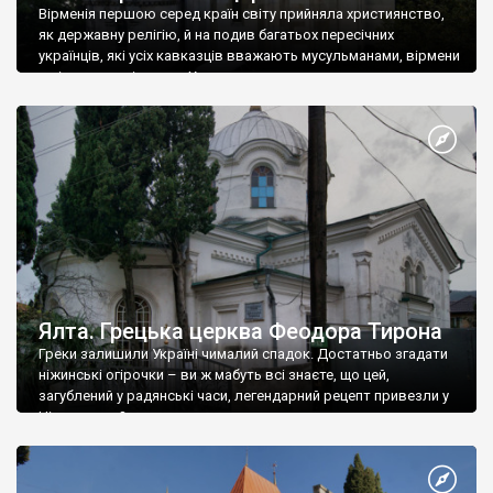
Вірменія першою серед країн світу прийняла християнство,
як державну релігію, й на подив багатьох пересічних
українців, які усіх кавказців вважають мусульманами, вірмени
є відданими вірянами Христа
Ялта. Грецька церква Феодора Тирона
Греки залишили Україні чималий спадок. Достатньо згадати
ніжинські огірочки – ви ж мабуть всі знаєте, що цей,
загублений у радянські часи, легендарний рецепт привезли у
Ніжин греки?