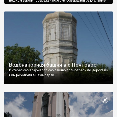
пешком вдоль побережья,поэтому совершали радиальные
вылазки из Оленевки.
Водонапорная башня в с.Почтовое
Интересную водонапорную башню посмотрели по дороге из
Симферополя в Бахчисарай.