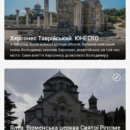
Херсонес Таврійський. ЮНЕСКО
У 988 році, після кількох місяців облоги, Великий київський
князь Володимир захопив Херсонес, візантійське, на той час,
місто. Саме взяття Херсонесу дозволило Володимиру
диктувати свої умови візантійському імператору Василю ІІ, та
одружитися з його дочкою Ганною. Цього ж року, в
Херсонесі Володимир-язичник, став Василем-християнином.
А потім було Хрещення Русі. На честь Херсонесу Таврійського
названо місто […]
Ялта. Вірменська церква Святої Ріпсіме