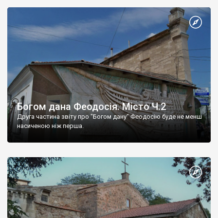
Богом дана Феодосія. Місто Ч.2
Друга частина звіту про "Богом дану" Феодосію буде не менш
насиченою ніж перша.