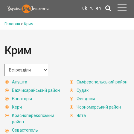
uk
ru
en
Головна
>
Крим
Крим
Алушта
Сімферопольський район
Бахчисарайський район
Судак
Євпаторія
Феодосія
Керч
Чорноморський район
Красноперекопський
Ялта
район
Севастополь