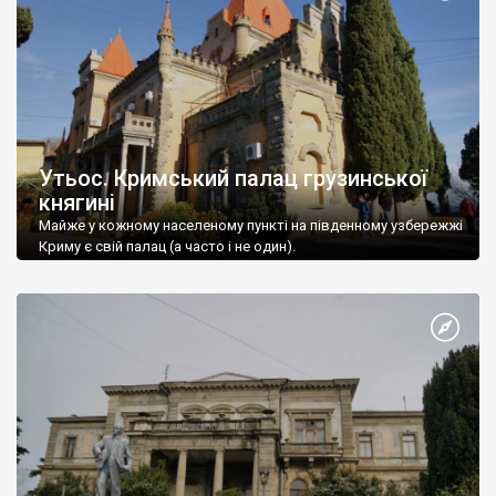
Утьос. Кримський палац грузинської
княгині
Майже у кожному населеному пункті на південному узбережжі
Криму є свій палац (а часто і не один).