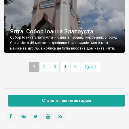
Ялта. Собор Іоанна Златоуста
Собор Іоанна Златоуста – одна із перших мурованих споруд
Ялти. Його 45-метрова дзвіниця і нині видніється в місті
майже звідусіль, а колись це була висотна домінанта Ялти.
1
2
3
4
5
Далі »
Станьте нашим автором