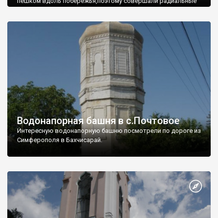
пешком вдоль побережья,поэтому совершали радиальные
вылазки из Оленевки.
Водонапорная башня в с.Почтовое
Интересную водонапорную башню посмотрели по дороге из
Симферополя в Бахчисарай.