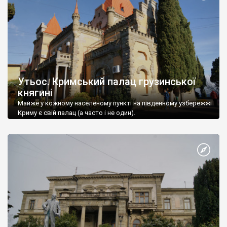
Утьос. Кримський палац грузинської
княгині
Майже у кожному населеному пункті на південному узбережжі
Криму є свій палац (а часто і не один).