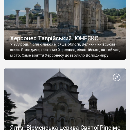
Херсонес Таврійський. ЮНЕСКО
У 988 році, після кількох місяців облоги, Великий київський
князь Володимир захопив Херсонес, візантійське, на той час,
місто. Саме взяття Херсонесу дозволило Володимиру
диктувати свої умови візантійському імператору Василю ІІ, та
одружитися з його дочкою Ганною. Цього ж року, в
Херсонесі Володимир-язичник, став Василем-християнином.
А потім було Хрещення Русі. На честь Херсонесу Таврійського
названо місто […]
Ялта. Вірменська церква Святої Ріпсіме