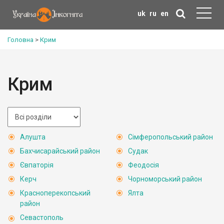
uk
ru
en
Головна
>
Крим
Крим
Алушта
Сімферопольський район
Бахчисарайський район
Судак
Євпаторія
Феодосія
Керч
Чорноморський район
Красноперекопський
Ялта
район
Севастополь