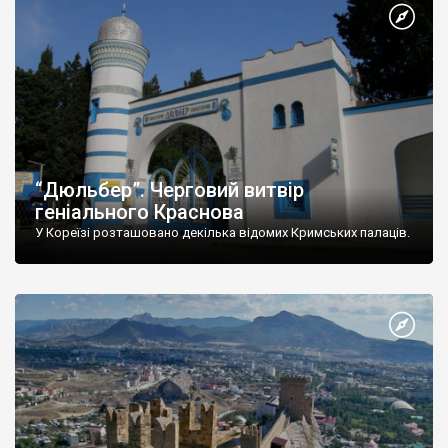
“Дюльбер”. Черговий витвір
геніального Краснова
У Кореїзі розташовано декілька відомих Кримських палаців.