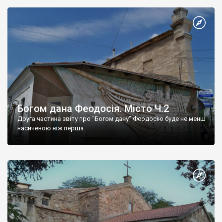
Богом дана Феодосія. Місто Ч.2
Друга частина звіту про "Богом дану" Феодосію буде не менш
насиченою ніж перша.