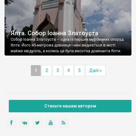
Ялта. Собор Іоанна Златоуста
Собор Іоанна Златоуста – одна із перших мурованих споруд
Ялти. Його 45-метрова дзвіниця і нині видніється в місті
майже звідусіль, а колись це була висотна домінанта Ялти.
1
2
3
4
5
Далі »
Станьте нашим автором