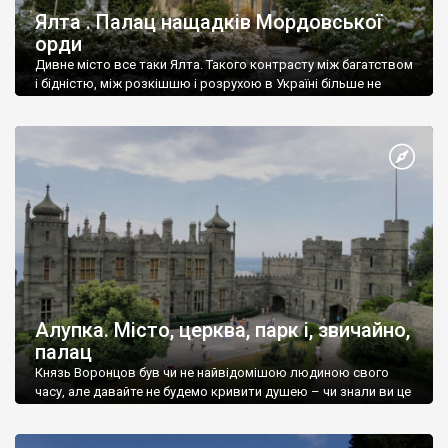
Ялта . Палац нащадків Мордовської
орди
Дивне місто все таки Ялта. Такого контрасту між багатством
і бідністю, між розкішшю і розрухою в Україні більше не
знайдеш.
Алупка. Місто, церква, парк і, звичайно,
палац
Князь Воронцов був чи не найвідомішою людиною свого
часу, але давайте не будемо кривити душею – чи знали ви це
прізвище до відвідин Алупки? Мабуть все таки ні.