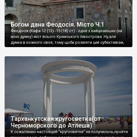
Богом дана Феодосія. Місто Ч.1
Феодосія (Кафа-12 (13) -15 (18) ст) - одне з найцікавіших (на
мою думку) міст всього Кримського півострова .Ну,але
думка в кожного своя, тому щоби розвіяти цей субєктивізм,
запрошую відвідати це
Тарханкутская кругосветка(от
Черноморского до Атлеша)
К сожалению настоящей "кругосветки" не получилось,пройти