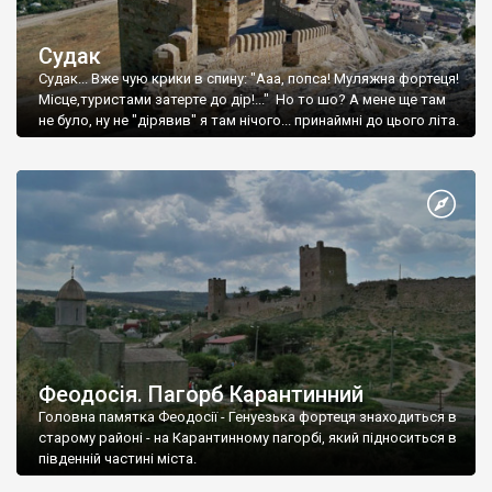
Судак
Судак... Вже чую крики в спину: "Ааа, попса! Муляжна фортеця!
Місце,туристами затерте до дір!..." Но то шо? А мене ще там
не було, ну не "дірявив" я там нічого... принаймні до цього літа.
Феодосія. Пагорб Карантинний
Головна памятка Феодосії - Генуезька фортеця знаходиться в
старому районі - на Карантинному пагорбі, який підноситься в
південній частині міста.