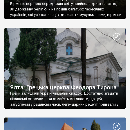
Вірменія першою серед країн світу прийняла християнство,
як державну релігію, й на подив багатьох пересічних
українців, які усіх кавказців вважають мусульманами, вірмени
є відданими вірянами Христа
Ялта. Грецька церква Феодора Тирона
Греки залишили Україні чималий спадок. Достатньо згадати
ніжинські огірочки – ви ж мабуть всі знаєте, що цей,
загублений у радянські часи, легендарний рецепт привезли у
Ніжин греки?