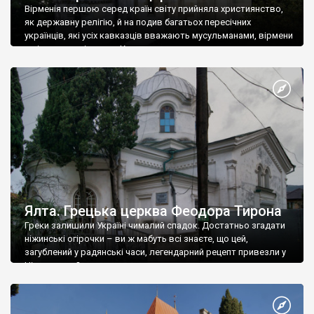
Вірменія першою серед країн світу прийняла християнство,
як державну релігію, й на подив багатьох пересічних
українців, які усіх кавказців вважають мусульманами, вірмени
є відданими вірянами Христа
Ялта. Грецька церква Феодора Тирона
Греки залишили Україні чималий спадок. Достатньо згадати
ніжинські огірочки – ви ж мабуть всі знаєте, що цей,
загублений у радянські часи, легендарний рецепт привезли у
Ніжин греки?