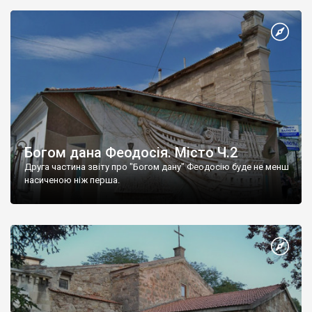
Богом дана Феодосія. Місто Ч.2
Друга частина звіту про "Богом дану" Феодосію буде не менш
насиченою ніж перша.