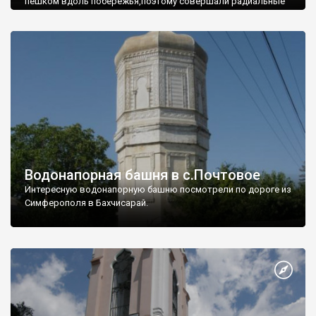
пешком вдоль побережья,поэтому совершали радиальные
вылазки из Оленевки.
Водонапорная башня в с.Почтовое
Интересную водонапорную башню посмотрели по дороге из
Симферополя в Бахчисарай.