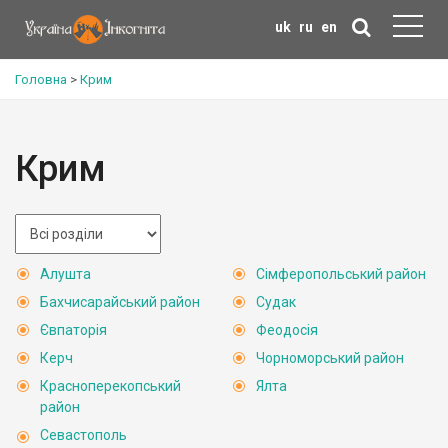
uk
ru
en
Головна
>
Крим
Крим
Алушта
Сімферопольський район
Бахчисарайський район
Судак
Євпаторія
Феодосія
Керч
Чорноморський район
Красноперекопський
Ялта
район
Севастополь