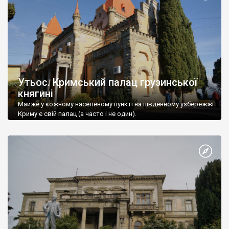
Утьос. Кримський палац грузинської
княгині
Майже у кожному населеному пункті на південному узбережжі
Криму є свій палац (а часто і не один).