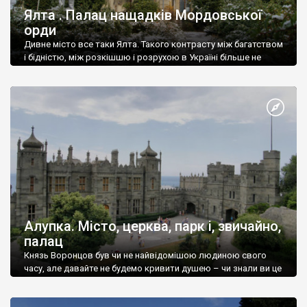
Ялта . Палац нащадків Мордовської
орди
Дивне місто все таки Ялта. Такого контрасту між багатством
і бідністю, між розкішшю і розрухою в Україні більше не
знайдеш.
Алупка. Місто, церква, парк і, звичайно,
палац
Князь Воронцов був чи не найвідомішою людиною свого
часу, але давайте не будемо кривити душею – чи знали ви це
прізвище до відвідин Алупки? Мабуть все таки ні.