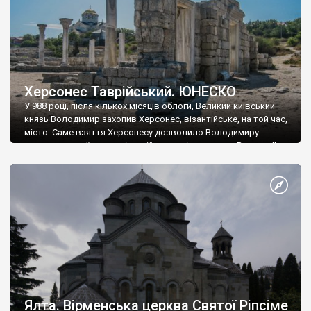
Херсонес Таврійський. ЮНЕСКО
У 988 році, після кількох місяців облоги, Великий київський
князь Володимир захопив Херсонес, візантійське, на той час,
місто. Саме взяття Херсонесу дозволило Володимиру
диктувати свої умови візантійському імператору Василю ІІ, та
одружитися з його дочкою Ганною. Цього ж року, в
Херсонесі Володимир-язичник, став Василем-християнином.
А потім було Хрещення Русі. На честь Херсонесу Таврійського
названо місто […]
Ялта. Вірменська церква Святої Ріпсіме