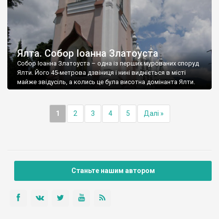
Ялта. Собор Іоанна Златоуста
Собор Іоанна Златоуста – одна із перших мурованих споруд
Ялти. Його 45-метрова дзвіниця і нині видніється в місті
майже звідусіль, а колись це була висотна домінанта Ялти.
1
2
3
4
5
Далі »
Станьте нашим автором