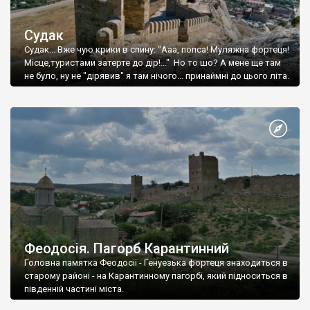
Судак
Судак... Вже чую крики в спину: "Ааа, попса! Муляжна фортеця!
Місце,туристами затерте до дір!..." Но то шо? А мене ще там
не було, ну не "дірявив" я там нічого... принаймні до цього літа.
Феодосія. Пагорб Карантинний
Головна памятка Феодосії - Генуезька фортеця знаходиться в
старому районі - на Карантинному пагорбі, який підноситься в
південній частині міста.