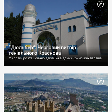
“Дюльбер”. Черговий витвір
геніального Краснова
У Кореїзі розташовано декілька відомих Кримських палаців.