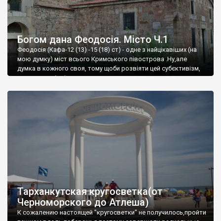
Богом дана Феодосія. Місто Ч.1
Феодосія (Кафа-12 (13) -15 (18) ст) - одне з найцікавіших (на
мою думку) міст всього Кримського півострова .Ну,але
думка в кожного своя, тому щоби розвіяти цей субєктивізм,
запрошую відвідати це
Тарханкутская кругосветка(от
Черноморского до Атлеша)
К сожалению настоящей "кругосветки" не получилось,пройти