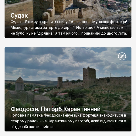
Судак
Судак... Вже чую крики в спину: "Ааа, попса! Муляжна фортеця!
Місце,туристами затерте до дір!..." Но то шо? А мене ще там
не було, ну не "дірявив" я там нічого... принаймні до цього літа.
Феодосія. Пагорб Карантинний
Головна памятка Феодосії - Генуезька фортеця знаходиться в
старому районі - на Карантинному пагорбі, який підноситься в
південній частині міста.