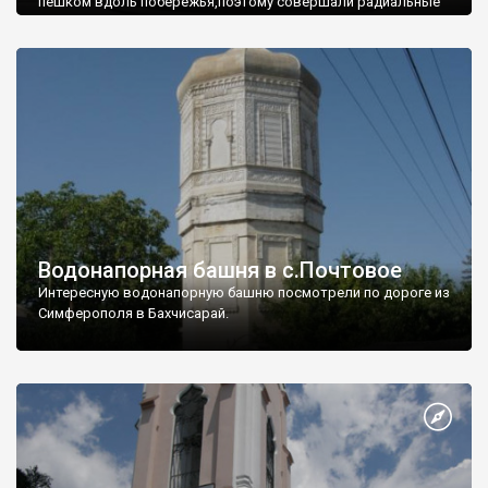
пешком вдоль побережья,поэтому совершали радиальные
вылазки из Оленевки.
Водонапорная башня в с.Почтовое
Интересную водонапорную башню посмотрели по дороге из
Симферополя в Бахчисарай.