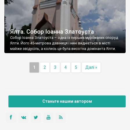
Ялта. Собор Іоанна Златоуста
Собор Іоанна Златоуста – одна із перших мурованих споруд
Ялти. Його 45-метрова дзвіниця і нині видніється в місті
майже звідусіль, а колись це була висотна домінанта Ялти.
1
2
3
4
5
Далі »
Станьте нашим автором