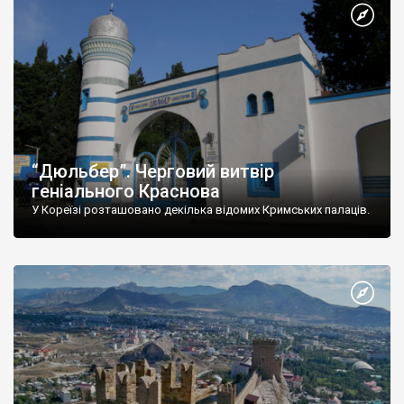
“Дюльбер”. Черговий витвір
геніального Краснова
У Кореїзі розташовано декілька відомих Кримських палаців.