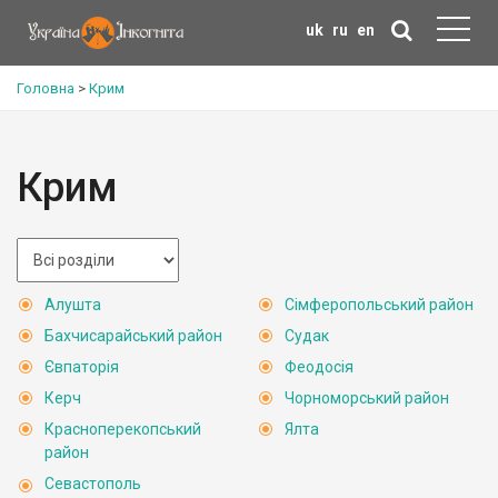
uk
ru
en
Головна
>
Крим
Крим
Алушта
Сімферопольський район
Бахчисарайський район
Судак
Євпаторія
Феодосія
Керч
Чорноморський район
Красноперекопський
Ялта
район
Севастополь