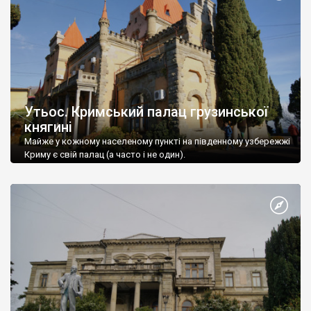
Утьос. Кримський палац грузинської
княгині
Майже у кожному населеному пункті на південному узбережжі
Криму є свій палац (а часто і не один).