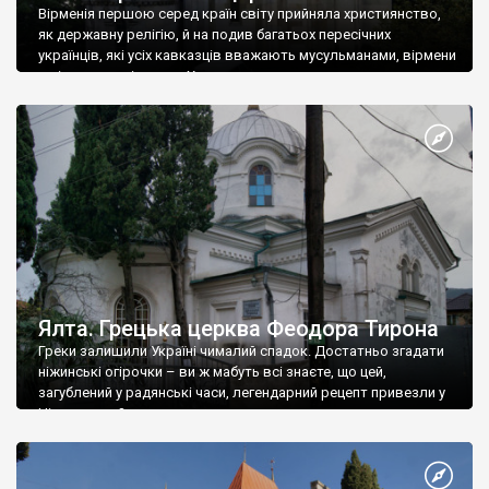
Вірменія першою серед країн світу прийняла християнство,
як державну релігію, й на подив багатьох пересічних
українців, які усіх кавказців вважають мусульманами, вірмени
є відданими вірянами Христа
Ялта. Грецька церква Феодора Тирона
Греки залишили Україні чималий спадок. Достатньо згадати
ніжинські огірочки – ви ж мабуть всі знаєте, що цей,
загублений у радянські часи, легендарний рецепт привезли у
Ніжин греки?