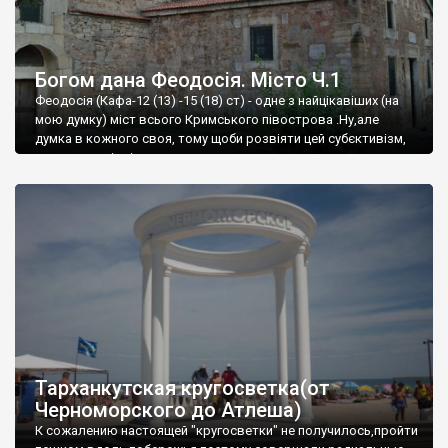
Богом дана Феодосія. Місто Ч.1
Феодосія (Кафа-12 (13) -15 (18) ст) - одне з найцікавіших (на
мою думку) міст всього Кримського півострова .Ну,але
думка в кожного своя, тому щоби розвіяти цей субєктивізм,
запрошую відвідати це
Тарханкутская кругосветка(от
Черноморского до Атлеша)
К сожалению настоящей "кругосветки" не получилось,пройти