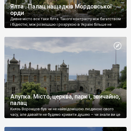
Ялта . Палац нащадків Мордовської
орди
Дивне місто все таки Ялта. Такого контрасту між багатством
і бідністю, між розкішшю і розрухою в Україні більше не
знайдеш.
Алупка. Місто, церква, парк і, звичайно,
палац
Князь Воронцов був чи не найвідомішою людиною свого
часу, але давайте не будемо кривити душею – чи знали ви це
прізвище до відвідин Алупки? Мабуть все таки ні.