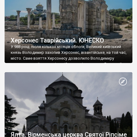
Херсонес Таврійський. ЮНЕСКО
У 988 році, після кількох місяців облоги, Великий київський
князь Володимир захопив Херсонес, візантійське, на той час,
місто. Саме взяття Херсонесу дозволило Володимиру
диктувати свої умови візантійському імператору Василю ІІ, та
одружитися з його дочкою Ганною. Цього ж року, в
Херсонесі Володимир-язичник, став Василем-християнином.
А потім було Хрещення Русі. На честь Херсонесу Таврійського
названо місто […]
Ялта. Вірменська церква Святої Ріпсіме