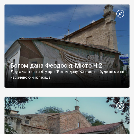
Богом дана Феодосія. Місто Ч.2
Друга частина звіту про "Богом дану" Феодосію буде не менш
насиченою ніж перша.