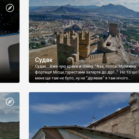
Судак
Судак... Вже чую крики в спину: "Ааа, попса! Муляжна
фортеця! Місце,туристами затерте до дір!..." Но то шо
мене ще там не було, ну не "дірявив" я там нічого...
принаймні до цього літа.