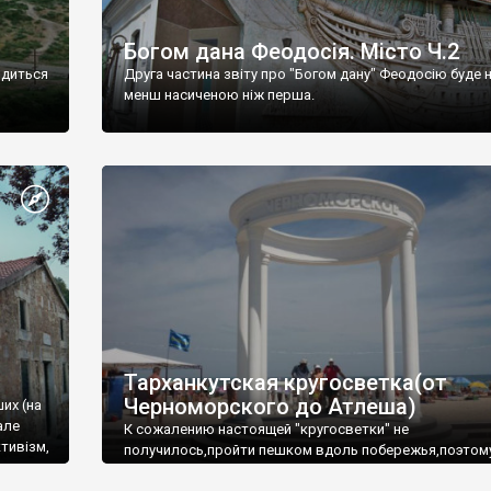
Богом дана Феодосія. Місто Ч.2
одиться
Друга частина звіту про "Богом дану" Феодосію буде 
менш насиченою ніж перша.
Тарханкутская кругосветка(от
Черноморского до Атлеша)
ших (на
але
К сожалению настоящей "кругосветки" не
тивізм,
получилось,пройти пешком вдоль побережья,поэтом
совершали радиальные вылазки из Оленевки.