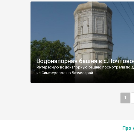
Водонапорная башня в с.Почтово
Интересную водонапорную башню посмотрели по д
из Симферополя в Бахчисарай.
1
Про 