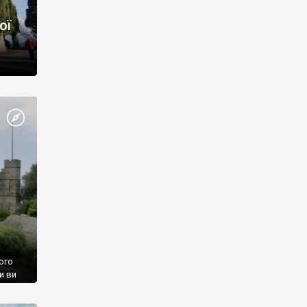
ої
ого
и ви