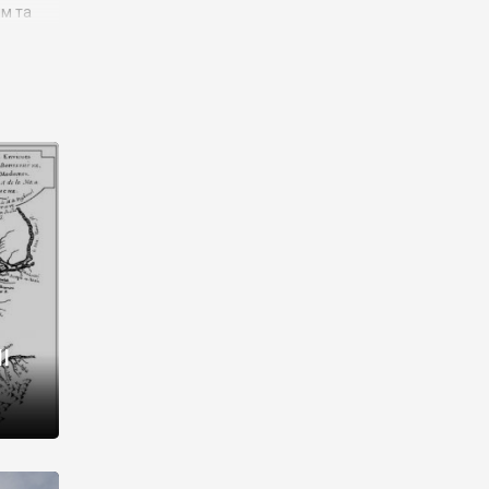
им та
ора і
є
го типу,
ей-
рний
ста:
 райони
від 2
I
і,
рукти,
 котрі