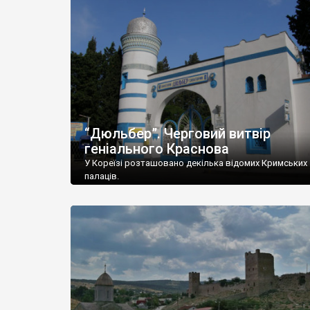
“Дюльбер”. Черговий витвір
геніального Краснова
У Кореїзі розташовано декілька відомих Кримських
палаців.