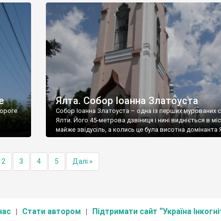
е
Ялта. Собор Іоанна Златоуста
ороге
Собор Іоанна Златоуста – одна із перших мурованих 
Ялти. Його 45-метрова дзвіниця і нині видніється в міс
майже звідусіль, а колись це була висотна домінанта 
2
3
4
5
Далі »
нас
Стати автором
Підтримати сайт “Україна Інкогні