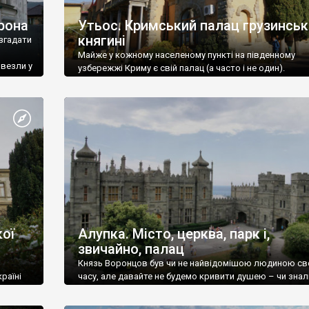
рона
Утьос. Кримський палац грузинськ
княгині
згадати
Майже у кожному населеному пункті на південному
ивезли у
узбережжі Криму є свій палац (а часто і не один).
ої
Алупка. Місто, церква, парк і,
звичайно, палац
Князь Воронцов був чи не найвідомішою людиною св
раїні
часу, але давайте не будемо кривити душею – чи знал
це прізвище до відвідин Алупки? Мабуть все таки ні.