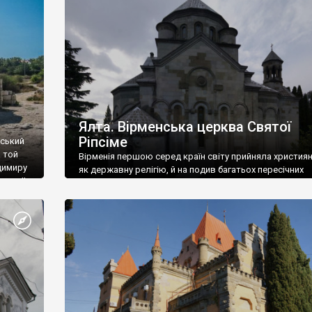
ефактів
називаються «повстяками» (postaki)…” “Вино. Крим
єкту
виробляє відмінне вино і його вдосталь: воно все ду
го».
легке біле і дуже […]
ти та
Ялта. Вірменська церква Святої
Ріпсіме
вський
 той
Вірменія першою серед країн світу прийняла христия
димиру
як державну релігію, й на подив багатьох пересічних
илю ІІ,
українців, які усіх кавказців вважають мусульманами,
 в
вірмени є відданими вірянами Христа