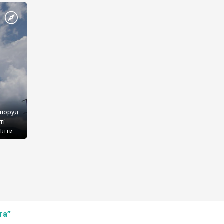
споруд
ті
Ялти.
та”