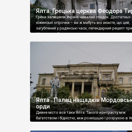
Ялта. Грецька церква Феодора Ти
Греки залишили Україні чималий спадок. Достатньо 
ніжинські огірочки – ви ж мабуть всі знаєте, що цей,
загублений у радянські часи, легендарний рецепт пр
Ніжин греки?
Ялта . Палац нащадків Мордовськ
орди
Дивне місто все таки Ялта. Такого контрасту між
багатством і бідністю, між розкішшю і розрухою в Ук
більше не знайдеш.