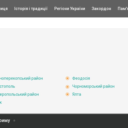
ниця
Історія і традиції
Регіони України
Закордон
Пам'
ноперекопський район
Феодосія
стополь
Чорноморський район
еропольський район
Ялта
к