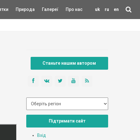
ятки
Природа
Галереї
Про нас
uk
ru
en
Станьте нашим автором
Підтримати сайт
Вхід