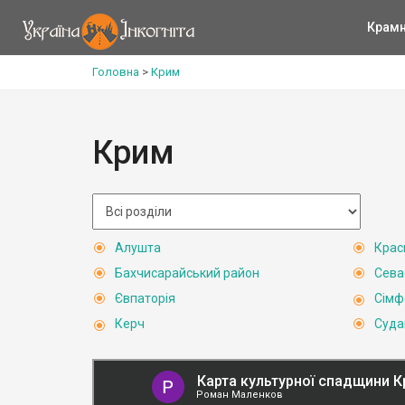
Крам
Головна
>
Крим
Крим
Алушта
Крас
Бахчисарайський район
Сева
Євпаторія
Сімф
Керч
Суда