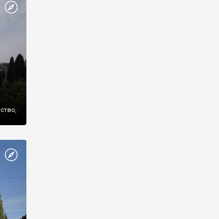
же
нство,