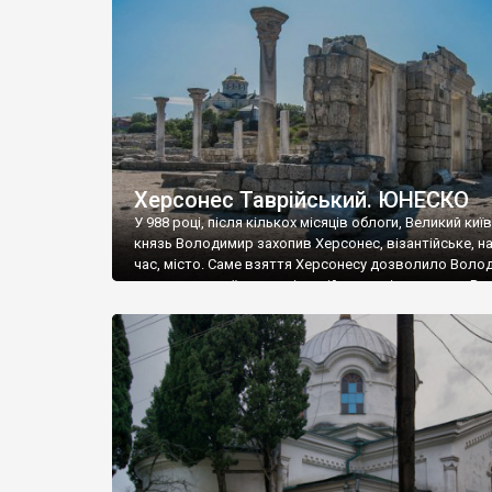
музею «Новгородський музей-заповідник» сотні арт
візантійської доби. Раритети викрадені з фондів об’
культурної спадщини ЮНЕСКО «Херсонеса Таврійсько
Офіційно – на виставку «Золото Візантії», але експер
влада в Україні вважають це лише […]
Херсонес Таврійський. ЮНЕСКО
У 988 році, після кількох місяців облоги, Великий киї
князь Володимир захопив Херсонес, візантійське, на
час, місто. Саме взяття Херсонесу дозволило Воло
диктувати свої умови візантійському імператору Вас
та одружитися з його дочкою Ганною. Цього ж року,
Херсонесі Володимир-язичник, став Василем-
християнином. А потім було Хрещення Русі. На честь
Херсонесу Таврійського названо місто […]