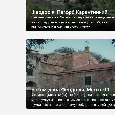
Феодосія. Пагорб Карантинний
Головна памятка Феодосії - Генуезька фортеця знах
в старому районі - на Карантинному пагорбі, який
підноситься в південній частині міста.
Богом дана Феодосія. Місто Ч.1
Феодосія (Кафа-12 (13) -15 (18) ст) - одне з найцікаві
мою думку) міст всього Кримського півострова .Ну,
думка в кожного своя, тому щоби розвіяти цей субєк
запрошую відвідати це