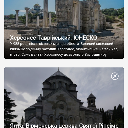
Херсонес Таврійський. ЮНЕСКО
У 988 році, після кількох місяців облоги, Великий київський
князь Володимир захопив Херсонес, візантійське, на той час,
місто. Саме взяття Херсонесу дозволило Володимиру
диктувати свої умови візантійському імператору Василю ІІ, та
одружитися з його дочкою Ганною. Цього ж року, в
Херсонесі Володимир-язичник, став Василем-християнином.
А потім було Хрещення Русі. На честь Херсонесу Таврійського
названо місто […]
Ялта. Вірменська церква Святої Ріпсіме