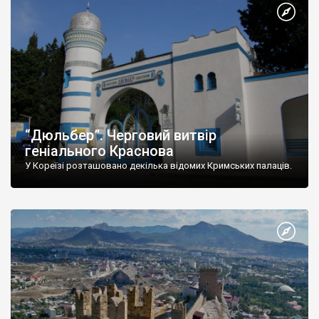
“Дюльбер”. Черговий витвір
геніального Краснова
У Кореїзі розташовано декілька відомих Кримських палаців.