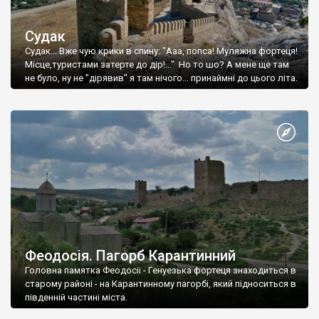
Судак
Судак... Вже чую крики в спину: "Ааа, попса! Муляжна фортеця!
Місце,туристами затерте до дір!..." Но то шо? А мене ще там
не було, ну не "дірявив" я там нічого... принаймні до цього літа.
Феодосія. Пагорб Карантинний
Головна памятка Феодосії - Генуезька фортеця знаходиться в
старому районі - на Карантинному пагорбі, який підноситься в
південній частині міста.