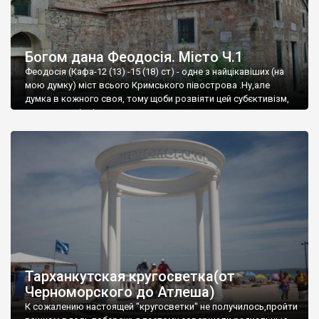
Богом дана Феодосія. Місто Ч.1
Феодосія (Кафа-12 (13) -15 (18) ст) - одне з найцікавіших (на
мою думку) міст всього Кримського півострова .Ну,але
думка в кожного своя, тому щоби розвіяти цей субєктивізм,
запрошую відвідати це
Тарханкутская кругосветка(от
Черноморского до Атлеша)
К сожалению настоящей "кругосветки" не получилось,пройти