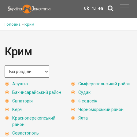
uk
ru
en
Головна
>
Крим
Крим
Алушта
Сімферопольський район
Бахчисарайський район
Судак
Євпаторія
Феодосія
Керч
Чорноморський район
Красноперекопський
Ялта
район
Севастополь