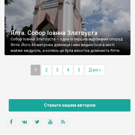
Ялта. Собор Іоанна Златоуста
Собор Іоанна Златоуста – одна із перших мурованих споруд
Ялти. Його 45-метрова дзвіниця і нині видніється в місті
майже звідусіль, а колись це була висотна домінанта Ялти.
1
2
3
4
5
Далі »
Станьте нашим автором