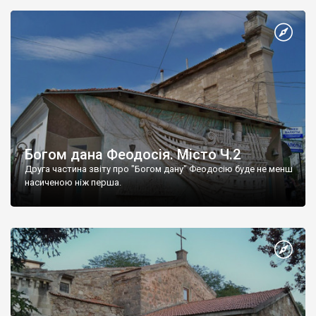
Богом дана Феодосія. Місто Ч.2
Друга частина звіту про "Богом дану" Феодосію буде не менш
насиченою ніж перша.