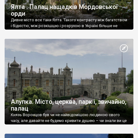
Ялта . Палац нащадків Мордовської
орди
Дивне місто все таки Ялта. Такого контрасту між багатством
і бідністю, між розкішшю і розрухою в Україні більше не
знайдеш.
Алупка. Місто, церква, парк і, звичайно,
палац
Князь Воронцов був чи не найвідомішою людиною свого
часу, але давайте не будемо кривити душею – чи знали ви це
прізвище до відвідин Алупки? Мабуть все таки ні.