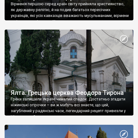
Вірменія першою серед країн світу прийняла християнство,
як державну релігію, й на подив багатьох пересічних
українців, які усіх кавказців вважають мусульманами, вірмени
є відданими вірянами Христа
Ялта. Грецька церква Феодора Тирона
Греки залишили Україні чималий спадок. Достатньо згадати
ніжинські огірочки – ви ж мабуть всі знаєте, що цей,
загублений у радянські часи, легендарний рецепт привезли у
Ніжин греки?