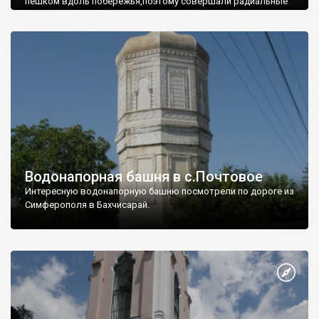
пешком вдоль побережья,поэтому совершали радиальные
вылазки из Оленевки.
Водонапорная башня в с.Почтовое
Интересную водонапорную башню посмотрели по дороге из
Симферополя в Бахчисарай.