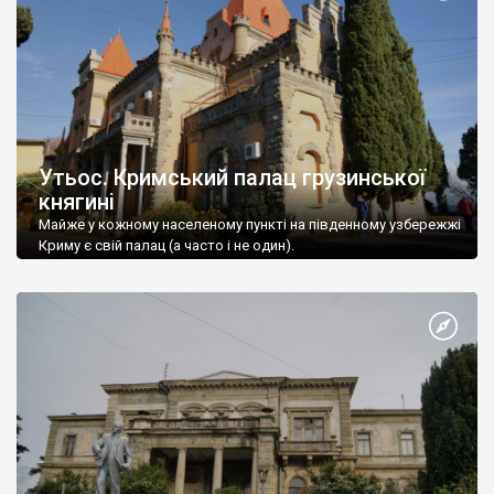
Утьос. Кримський палац грузинської
княгині
Майже у кожному населеному пункті на південному узбережжі
Криму є свій палац (а часто і не один).