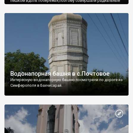
пешком вдоль побережья,поэтому совершали радиальные
вылазки из Оленевки.
Водонапорная башня в с.Почтовое
Интересную водонапорную башню посмотрели по дороге из
Симферополя в Бахчисарай.