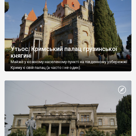
Утьос. Кримський палац грузинської
княгині
Майже у кожному населеному пункті на південному узбережжі
Криму є свій палац (а часто і не один).