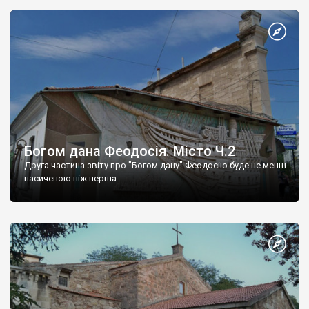
Богом дана Феодосія. Місто Ч.2
Друга частина звіту про "Богом дану" Феодосію буде не менш
насиченою ніж перша.