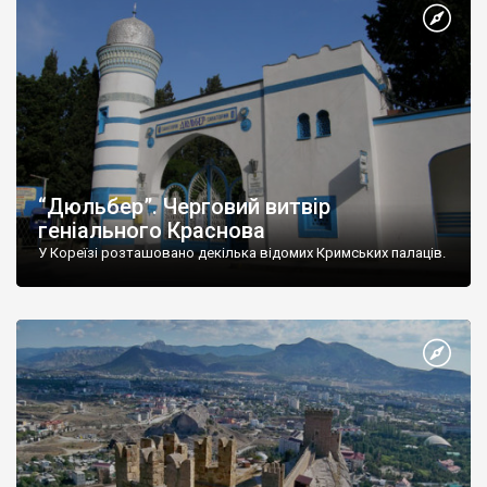
“Дюльбер”. Черговий витвір
геніального Краснова
У Кореїзі розташовано декілька відомих Кримських палаців.