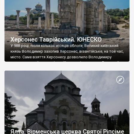
Херсонес Таврійський. ЮНЕСКО
У 988 році, після кількох місяців облоги, Великий київський
князь Володимир захопив Херсонес, візантійське, на той час,
місто. Саме взяття Херсонесу дозволило Володимиру
диктувати свої умови візантійському імператору Василю ІІ, та
одружитися з його дочкою Ганною. Цього ж року, в
Херсонесі Володимир-язичник, став Василем-християнином.
А потім було Хрещення Русі. На честь Херсонесу Таврійського
названо місто […]
Ялта. Вірменська церква Святої Ріпсіме