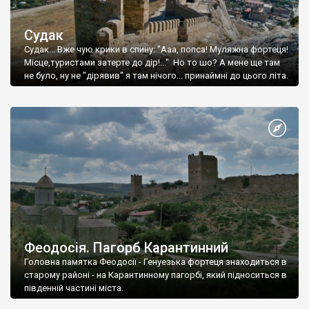
Судак
Судак... Вже чую крики в спину: "Ааа, попса! Муляжна фортеця!
Місце,туристами затерте до дір!..." Но то шо? А мене ще там
не було, ну не "дірявив" я там нічого... принаймні до цього літа.
Феодосія. Пагорб Карантинний
Головна памятка Феодосії - Генуезька фортеця знаходиться в
старому районі - на Карантинному пагорбі, який підноситься в
південній частині міста.