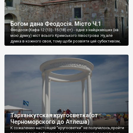
Богом дана Феодосія. Місто Ч.1
Феодосія (Кафа-12 (13) -15 (18) ст) - одне з найцікавіших (на
мою думку) міст всього Кримського півострова .Ну,але
думка в кожного своя, тому щоби розвіяти цей субєктивізм,
запрошую відвідати це
Тарханкутская кругосветка(от
Черноморского до Атлеша)
К сожалению настоящей "кругосветки" не получилось,пройти