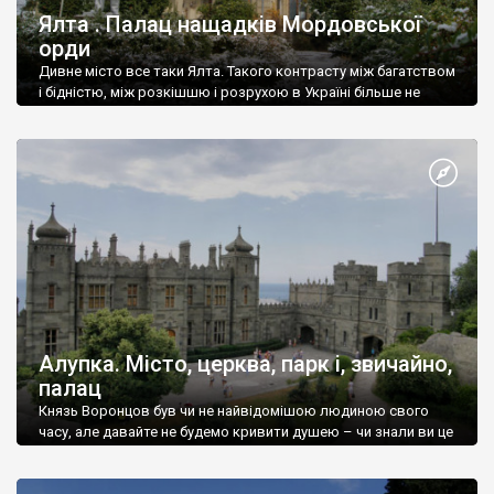
Ялта . Палац нащадків Мордовської
орди
Дивне місто все таки Ялта. Такого контрасту між багатством
і бідністю, між розкішшю і розрухою в Україні більше не
знайдеш.
Алупка. Місто, церква, парк і, звичайно,
палац
Князь Воронцов був чи не найвідомішою людиною свого
часу, але давайте не будемо кривити душею – чи знали ви це
прізвище до відвідин Алупки? Мабуть все таки ні.