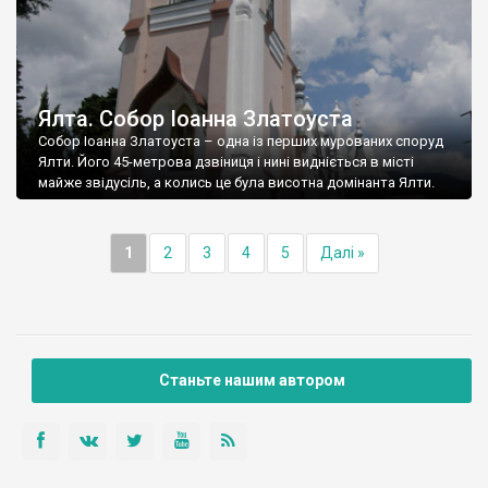
Ялта. Собор Іоанна Златоуста
Собор Іоанна Златоуста – одна із перших мурованих споруд
Ялти. Його 45-метрова дзвіниця і нині видніється в місті
майже звідусіль, а колись це була висотна домінанта Ялти.
1
2
3
4
5
Далі »
Станьте нашим автором