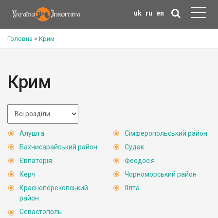
uk
ru
en
Головна
>
Крим
Крим
Алушта
Сімферопольський район
Бахчисарайський район
Судак
Євпаторія
Феодосія
Керч
Чорноморський район
Красноперекопський
Ялта
район
Севастополь