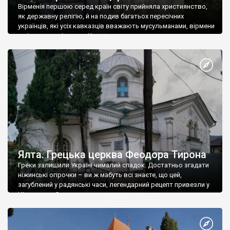
Вірменія першою серед країн світу прийняла християнство,
як державну релігію, й на подив багатьох пересічних
українців, які усіх кавказців вважають мусульманами, вірмени
є відданими вірянами Христа
Ялта. Грецька церква Феодора Тирона
Греки залишили Україні чималий спадок. Достатньо згадати
ніжинські огірочки – ви ж мабуть всі знаєте, що цей,
загублений у радянські часи, легендарний рецепт привезли у
Ніжин греки?