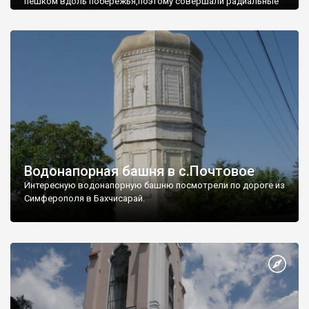
пешком вдоль побережья,поэтому совершали радиальные
вылазки из Оленевки.
Водонапорная башня в с.Почтовое
Интересную водонапорную башню посмотрели по дороге из
Симферополя в Бахчисарай.