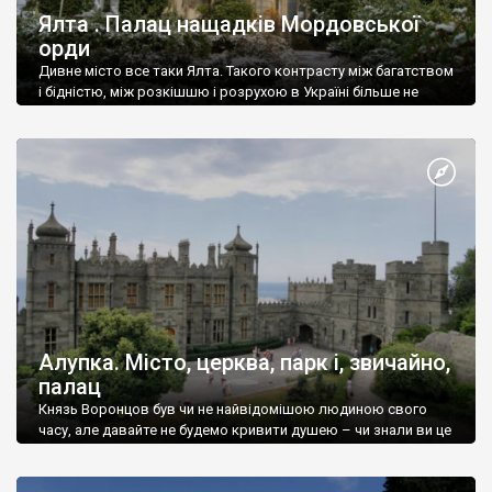
Ялта . Палац нащадків Мордовської
орди
Дивне місто все таки Ялта. Такого контрасту між багатством
і бідністю, між розкішшю і розрухою в Україні більше не
знайдеш.
Алупка. Місто, церква, парк і, звичайно,
палац
Князь Воронцов був чи не найвідомішою людиною свого
часу, але давайте не будемо кривити душею – чи знали ви це
прізвище до відвідин Алупки? Мабуть все таки ні.