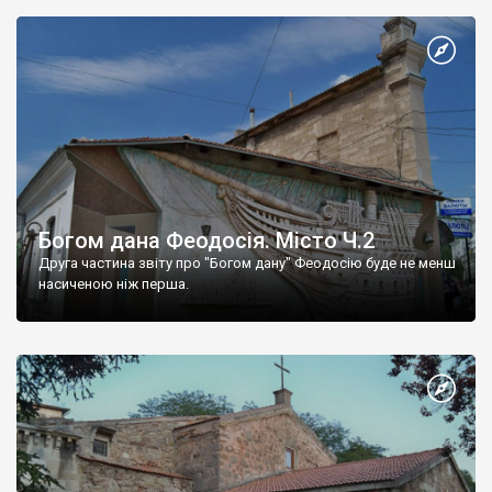
Богом дана Феодосія. Місто Ч.2
Друга частина звіту про "Богом дану" Феодосію буде не менш
насиченою ніж перша.