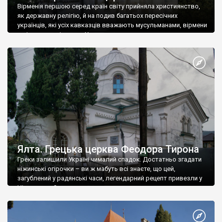
Вірменія першою серед країн світу прийняла християнство,
як державну релігію, й на подив багатьох пересічних
українців, які усіх кавказців вважають мусульманами, вірмени
є відданими вірянами Христа
Ялта. Грецька церква Феодора Тирона
Греки залишили Україні чималий спадок. Достатньо згадати
ніжинські огірочки – ви ж мабуть всі знаєте, що цей,
загублений у радянські часи, легендарний рецепт привезли у
Ніжин греки?