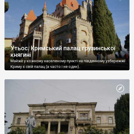
Утьос. Кримський палац грузинської
княгині
Майже у кожному населеному пункті на південному узбережжі
Криму є свій палац (а часто і не один).