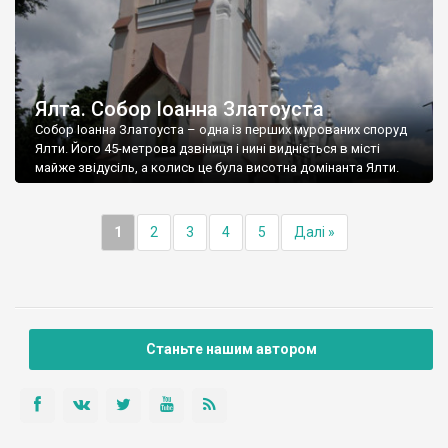
Ялта. Собор Іоанна Златоуста
Собор Іоанна Златоуста – одна із перших мурованих споруд
Ялти. Його 45-метрова дзвіниця і нині видніється в місті
майже звідусіль, а колись це була висотна домінанта Ялти.
1
2
3
4
5
Далі »
Станьте нашим автором