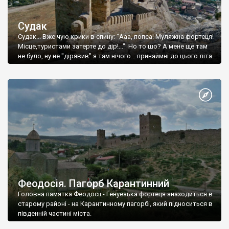
Судак
Судак... Вже чую крики в спину: "Ааа, попса! Муляжна фортеця!
Місце,туристами затерте до дір!..." Но то шо? А мене ще там
не було, ну не "дірявив" я там нічого... принаймні до цього літа.
Феодосія. Пагорб Карантинний
Головна памятка Феодосії - Генуезька фортеця знаходиться в
старому районі - на Карантинному пагорбі, який підноситься в
південній частині міста.