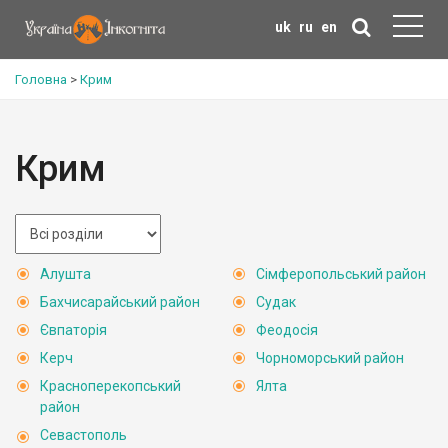
uk
ru
en
Головна
>
Крим
Крим
Алушта
Сімферопольський район
Бахчисарайський район
Судак
Євпаторія
Феодосія
Керч
Чорноморський район
Красноперекопський
Ялта
район
Севастополь