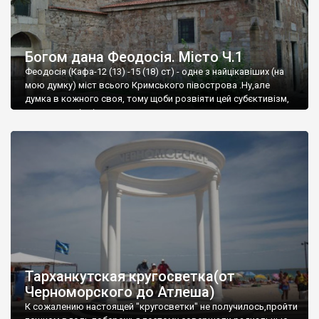
Богом дана Феодосія. Місто Ч.1
Феодосія (Кафа-12 (13) -15 (18) ст) - одне з найцікавіших (на
мою думку) міст всього Кримського півострова .Ну,але
думка в кожного своя, тому щоби розвіяти цей субєктивізм,
запрошую відвідати це
Тарханкутская кругосветка(от
Черноморского до Атлеша)
К сожалению настоящей "кругосветки" не получилось,пройти