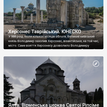
Херсонес Таврійський. ЮНЕСКО
У 988 році, після кількох місяців облоги, Великий київський
князь Володимир захопив Херсонес, візантійське, на той час,
місто. Саме взяття Херсонесу дозволило Володимиру
диктувати свої умови візантійському імператору Василю ІІ, та
одружитися з його дочкою Ганною. Цього ж року, в
Херсонесі Володимир-язичник, став Василем-християнином.
А потім було Хрещення Русі. На честь Херсонесу Таврійського
названо місто […]
Ялта. Вірменська церква Святої Ріпсіме