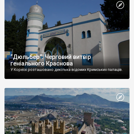
“Дюльбер”. Черговий витвір
геніального Краснова
У Кореїзі розташовано декілька відомих Кримських палаців.