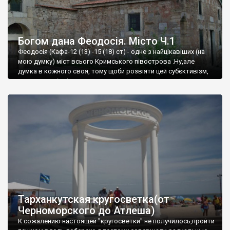
Богом дана Феодосія. Місто Ч.1
Феодосія (Кафа-12 (13) -15 (18) ст) - одне з найцікавіших (на
мою думку) міст всього Кримського півострова .Ну,але
думка в кожного своя, тому щоби розвіяти цей субєктивізм,
запрошую відвідати це
Тарханкутская кругосветка(от
Черноморского до Атлеша)
К сожалению настоящей "кругосветки" не получилось,пройти