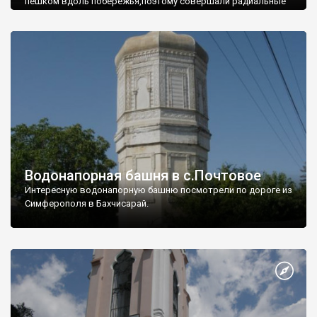
пешком вдоль побережья,поэтому совершали радиальные
вылазки из Оленевки.
Водонапорная башня в с.Почтовое
Интересную водонапорную башню посмотрели по дороге из
Симферополя в Бахчисарай.