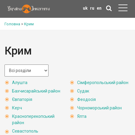
uk
ru
en
Головна
>
Крим
Крим
Алушта
Сімферопольський район
Бахчисарайський район
Судак
Євпаторія
Феодосія
Керч
Чорноморський район
Красноперекопський
Ялта
район
Севастополь