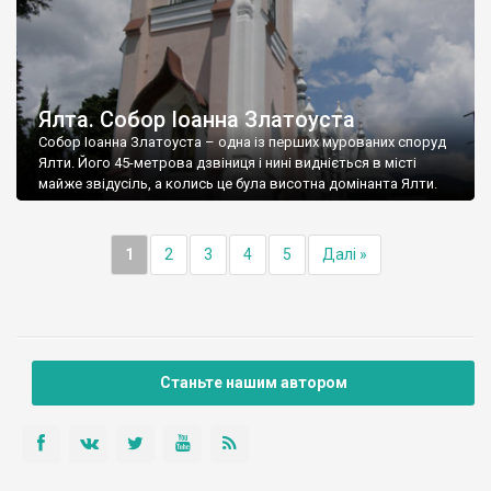
Ялта. Собор Іоанна Златоуста
Собор Іоанна Златоуста – одна із перших мурованих споруд
Ялти. Його 45-метрова дзвіниця і нині видніється в місті
майже звідусіль, а колись це була висотна домінанта Ялти.
1
2
3
4
5
Далі »
Станьте нашим автором