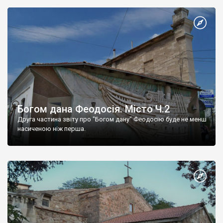
Богом дана Феодосія. Місто Ч.2
Друга частина звіту про "Богом дану" Феодосію буде не менш
насиченою ніж перша.