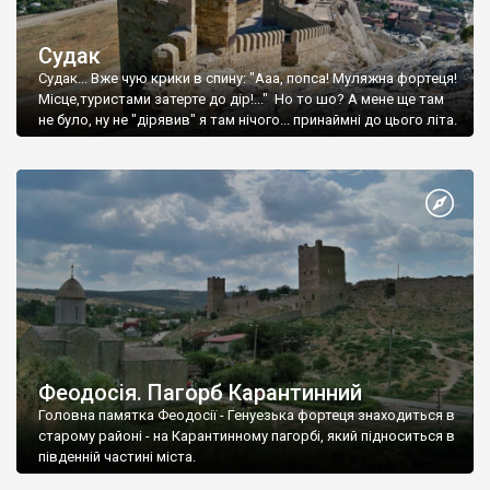
Судак
Судак... Вже чую крики в спину: "Ааа, попса! Муляжна фортеця!
Місце,туристами затерте до дір!..." Но то шо? А мене ще там
не було, ну не "дірявив" я там нічого... принаймні до цього літа.
Феодосія. Пагорб Карантинний
Головна памятка Феодосії - Генуезька фортеця знаходиться в
старому районі - на Карантинному пагорбі, який підноситься в
південній частині міста.