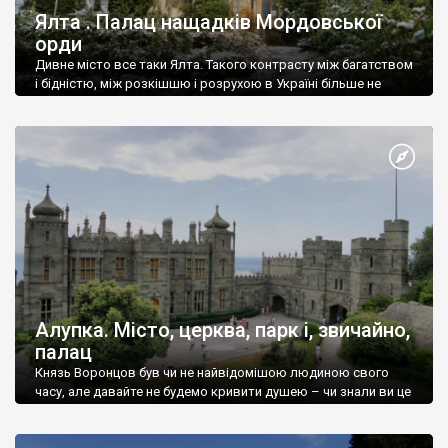
Ялта . Палац нащадків Мордовської
орди
Дивне місто все таки Ялта. Такого контрасту між багатством
і бідністю, між розкішшю і розрухою в Україні більше не
знайдеш.
Алупка. Місто, церква, парк і, звичайно,
палац
Князь Воронцов був чи не найвідомішою людиною свого
часу, але давайте не будемо кривити душею – чи знали ви це
прізвище до відвідин Алупки? Мабуть все таки ні.