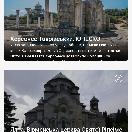
Херсонес Таврійський. ЮНЕСКО
У 988 році, після кількох місяців облоги, Великий київський
князь Володимир захопив Херсонес, візантійське, на той час,
місто. Саме взяття Херсонесу дозволило Володимиру
диктувати свої умови візантійському імператору Василю ІІ, та
одружитися з його дочкою Ганною. Цього ж року, в
Херсонесі Володимир-язичник, став Василем-християнином.
А потім було Хрещення Русі. На честь Херсонесу Таврійського
названо місто […]
Ялта. Вірменська церква Святої Ріпсіме