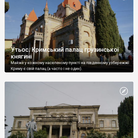
Утьос. Кримський палац грузинської
княгині
Майже у кожному населеному пункті на південному узбережжі
Криму є свій палац (а часто і не один).