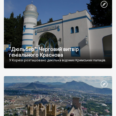
“Дюльбер”. Черговий витвір
геніального Краснова
У Кореїзі розташовано декілька відомих Кримських палаців.