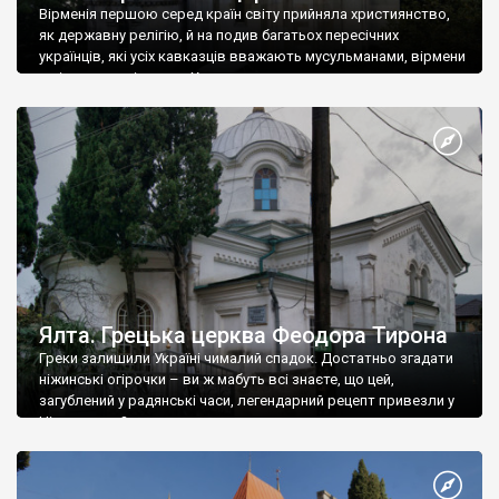
Вірменія першою серед країн світу прийняла християнство,
як державну релігію, й на подив багатьох пересічних
українців, які усіх кавказців вважають мусульманами, вірмени
є відданими вірянами Христа
Ялта. Грецька церква Феодора Тирона
Греки залишили Україні чималий спадок. Достатньо згадати
ніжинські огірочки – ви ж мабуть всі знаєте, що цей,
загублений у радянські часи, легендарний рецепт привезли у
Ніжин греки?