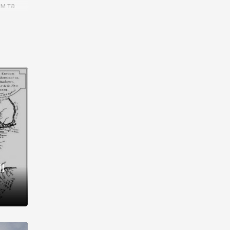
им та
ора і
є
го типу,
ей-
рний
ста:
 райони
від 2
I
і,
рукти,
 котрі