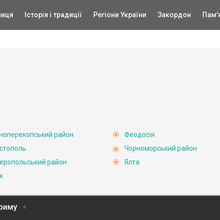
ниця
Історія і традиції
Регіони України
Закордон
Пам'
ноперекопський район
Феодосія
стополь
Чорноморський район
еропольський район
Ялта
к