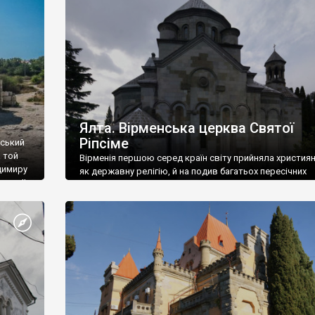
ефактів
називаються «повстяками» (postaki)…” “Вино. Крим
єкту
виробляє відмінне вино і його вдосталь: воно все ду
го».
легке біле і дуже […]
ти та
Ялта. Вірменська церква Святої
Ріпсіме
вський
 той
Вірменія першою серед країн світу прийняла христия
димиру
як державну релігію, й на подив багатьох пересічних
илю ІІ,
українців, які усіх кавказців вважають мусульманами,
 в
вірмени є відданими вірянами Христа