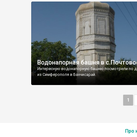
Водонапорная башня в с.Почтово
Интересную водонапорную башню посмотрели по д
из Симферополя в Бахчисарай.
1
Про 