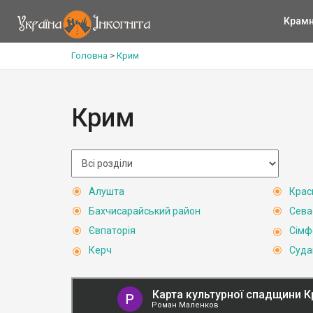
Крам
Головна
>
Крим
Крим
Алушта
Крас
Бахчисарайський район
Сева
Євпаторія
Сімф
Керч
Суда