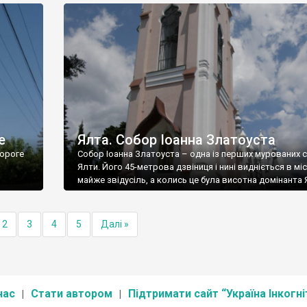
е
Ялта. Собор Іоанна Златоуста
ороге
Собор Іоанна Златоуста – одна із перших мурованих 
Ялти. Його 45-метрова дзвіниця і нині видніється в міс
майже звідусіль, а колись це була висотна домінанта 
2
3
4
5
Далі »
нас
Стати автором
Підтримати сайт “Україна Інкогні