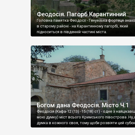
Феодосія. Пагорб Карантинний
Головна памятка Феодосії - Генуезька фортеця знах
в старому районі - на Карантинному пагорбі, який
підноситься в південній частині міста.
Богом дана Феодосія. Місто Ч.1
Феодосія (Кафа-12 (13) -15 (18) ст) - одне з найцікаві
мою думку) міст всього Кримського півострова .Ну,
думка в кожного своя, тому щоби розвіяти цей субєк
запрошую відвідати це