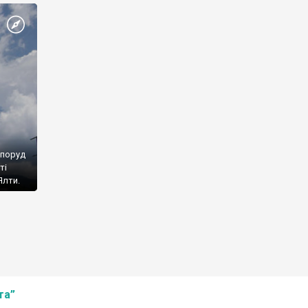
споруд
ті
Ялти.
та”