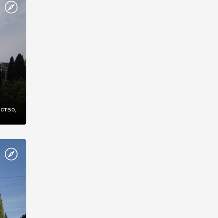
же
нство,