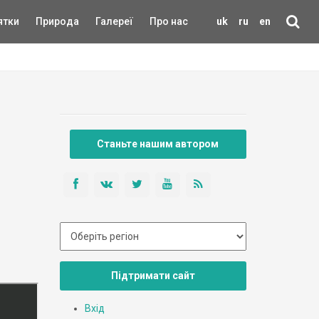
ятки
Природа
Галереї
Про нас
uk
ru
en
Станьте нашим автором
Підтримати сайт
Вхід