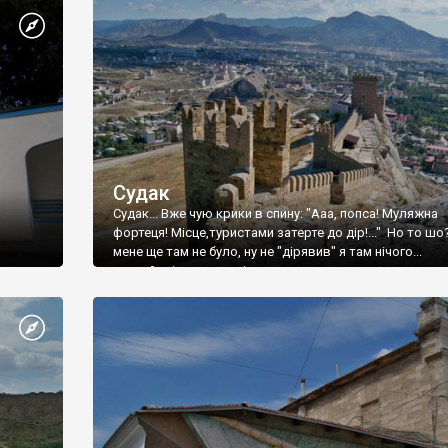
Судак
Судак... Вже чую крики в спину: "Ааа, попса! Муляжна
фортеця! Місце,туристами затерте до дір!..." Но то шо
мене ще там не було, ну не "дірявив" я там нічого...
принаймні до цього літа.