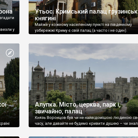
рона
Утьос. Кримський палац грузинськ
княгині
згадати
Майже у кожному населеному пункті на південному
ивезли у
узбережжі Криму є свій палац (а часто і не один).
ої
Алупка. Місто, церква, парк і,
звичайно, палац
Князь Воронцов був чи не найвідомішою людиною св
раїні
часу, але давайте не будемо кривити душею – чи знал
це прізвище до відвідин Алупки? Мабуть все таки ні.