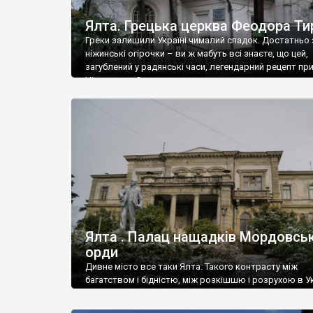
Ялта. Грецька церква Феодора Ти
Греки залишили Україні чималий спадок. Достатньо 
ніжинські огірочки – ви ж мабуть всі знаєте, що цей,
загублений у радянські часи, легендарний рецепт пр
Ніжин греки?
Ялта . Палац нащадків Мордовськ
орди
Дивне місто все таки Ялта. Такого контрасту між
багатством і бідністю, між розкішшю і розрухою в Ук
більше не знайдеш.