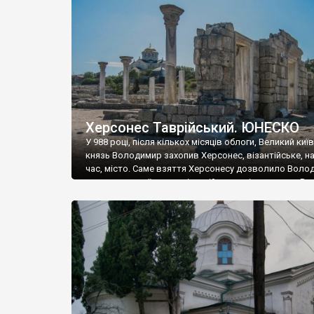
музею «Новгородський музей-заповідник» сотні арт
візантійської доби. Раритети викрадені з фондів об’
культурної спадщини ЮНЕСКО «Херсонеса Таврійсько
Офіційно – на виставку «Золото Візантії», але експер
влада в Україні вважають це лише […]
Херсонес Таврійський. ЮНЕСКО
У 988 році, після кількох місяців облоги, Великий киї
князь Володимир захопив Херсонес, візантійське, на
час, місто. Саме взяття Херсонесу дозволило Воло
диктувати свої умови візантійському імператору Вас
та одружитися з його дочкою Ганною. Цього ж року,
Херсонесі Володимир-язичник, став Василем-
християнином. А потім було Хрещення Русі. На честь
Херсонесу Таврійського названо місто […]