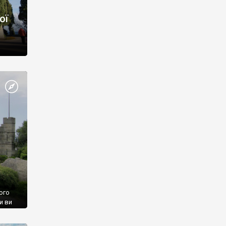
ої
ого
и ви