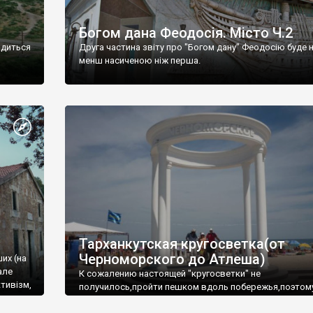
Богом дана Феодосія. Місто Ч.2
одиться
Друга частина звіту про "Богом дану" Феодосію буде 
менш насиченою ніж перша.
Тарханкутская кругосветка(от
Черноморского до Атлеша)
ших (на
але
К сожалению настоящей "кругосветки" не
тивізм,
получилось,пройти пешком вдоль побережья,поэтом
совершали радиальные вылазки из Оленевки.