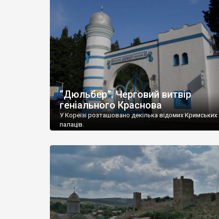
“Дюльбер”. Черговий витвір
геніального Краснова
У Кореїзі розташовано декілька відомих Кримських
палаців.