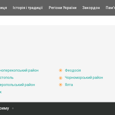
ниця
Історія і традиції
Регіони України
Закордон
Пам'
ноперекопський район
Феодосія
стополь
Чорноморський район
еропольський район
Ялта
к