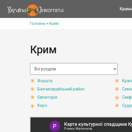
Крам
Головна
>
Крим
Крим
Алушта
Крас
Бахчисарайський район
Сева
Євпаторія
Сімф
Керч
Суда