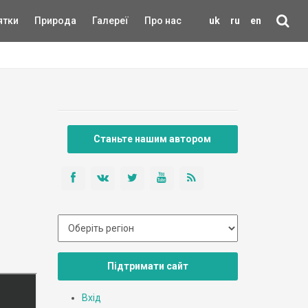
ятки
Природа
Галереї
Про нас
uk
ru
en
Станьте нашим автором
Підтримати сайт
Вхід