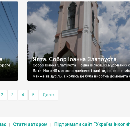
е
Ялта. Собор Іоанна Златоуста
ороге
Собор Іоанна Златоуста – одна із перших мурованих 
Ялти. Його 45-метрова дзвіниця і нині видніється в міс
майже звідусіль, а колись це була висотна домінанта 
2
3
4
5
Далі »
нас
Стати автором
Підтримати сайт “Україна Інкогні