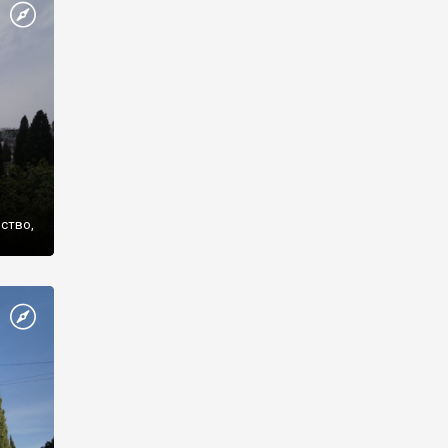
же
нство,