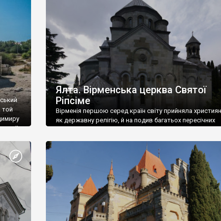
ефактів
називаються «повстяками» (postaki)…” “Вино. Крим
єкту
виробляє відмінне вино і його вдосталь: воно все ду
го».
легке біле і дуже […]
ти та
Ялта. Вірменська церква Святої
Ріпсіме
вський
 той
Вірменія першою серед країн світу прийняла христия
димиру
як державну релігію, й на подив багатьох пересічних
илю ІІ,
українців, які усіх кавказців вважають мусульманами,
 в
вірмени є відданими вірянами Христа