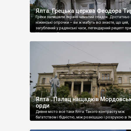
Ялта. Грецька церква Феодора Ти
Греки залишили Україні чималий спадок. Достатньо 
ніжинські огірочки – ви ж мабуть всі знаєте, що цей,
загублений у радянські часи, легендарний рецепт пр
Ніжин греки?
Ялта . Палац нащадків Мордовськ
орди
Дивне місто все таки Ялта. Такого контрасту між
багатством і бідністю, між розкішшю і розрухою в Ук
більше не знайдеш.