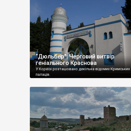
“Дюльбер”. Черговий витвір
геніального Краснова
У Кореїзі розташовано декілька відомих Кримських
палаців.