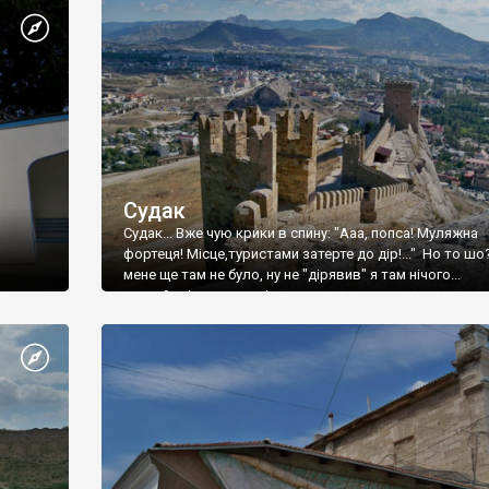
Судак
Судак... Вже чую крики в спину: "Ааа, попса! Муляжна
фортеця! Місце,туристами затерте до дір!..." Но то шо
мене ще там не було, ну не "дірявив" я там нічого...
принаймні до цього літа.