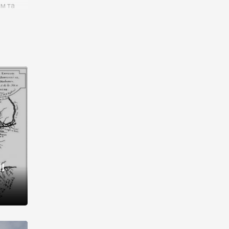
им та
ора і
є
го типу,
ей-
рний
ста:
 райони
від 2
I
і,
рукти,
 котрі