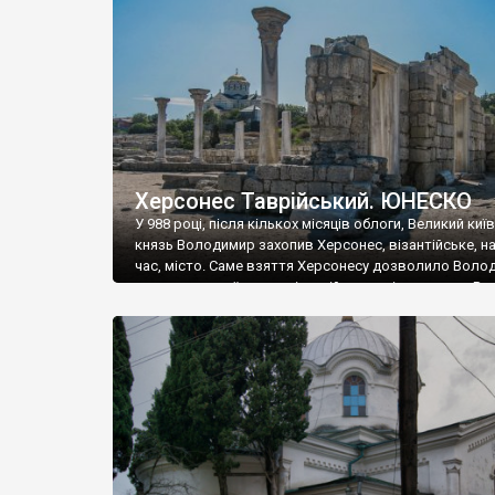
музею «Новгородський музей-заповідник» сотні арт
візантійської доби. Раритети викрадені з фондів об’
культурної спадщини ЮНЕСКО «Херсонеса Таврійсько
Офіційно – на виставку «Золото Візантії», але експер
влада в Україні вважають це лише […]
Херсонес Таврійський. ЮНЕСКО
У 988 році, після кількох місяців облоги, Великий киї
князь Володимир захопив Херсонес, візантійське, на
час, місто. Саме взяття Херсонесу дозволило Воло
диктувати свої умови візантійському імператору Вас
та одружитися з його дочкою Ганною. Цього ж року,
Херсонесі Володимир-язичник, став Василем-
християнином. А потім було Хрещення Русі. На честь
Херсонесу Таврійського названо місто […]