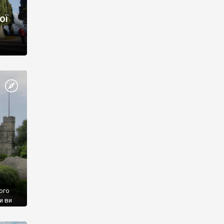
ої
ого
и ви