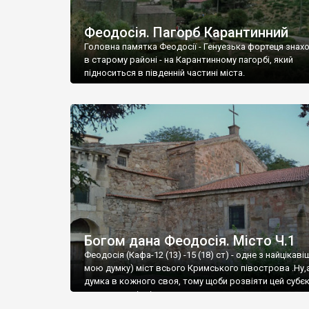
Феодосія. Пагорб Карантинний
Головна памятка Феодосії - Генуезька фортеця знах
в старому районі - на Карантинному пагорбі, який
підноситься в південній частині міста.
Богом дана Феодосія. Місто Ч.1
Феодосія (Кафа-12 (13) -15 (18) ст) - одне з найцікаві
мою думку) міст всього Кримського півострова .Ну,
думка в кожного своя, тому щоби розвіяти цей субєк
запрошую відвідати це