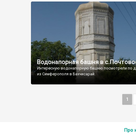
Водонапорная башня в с.Почтово
Интересную водонапорную башню посмотрели по д
из Симферополя в Бахчисарай.
1
Про 