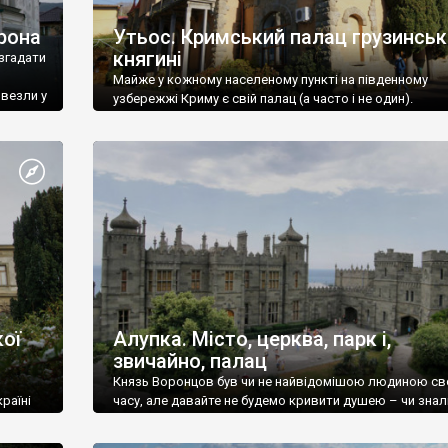
рона
Утьос. Кримський палац грузинськ
княгині
згадати
Майже у кожному населеному пункті на південному
ивезли у
узбережжі Криму є свій палац (а часто і не один).
ої
Алупка. Місто, церква, парк і,
звичайно, палац
Князь Воронцов був чи не найвідомішою людиною св
раїні
часу, але давайте не будемо кривити душею – чи знал
це прізвище до відвідин Алупки? Мабуть все таки ні.