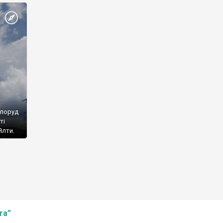
споруд
ті
Ялти.
та”