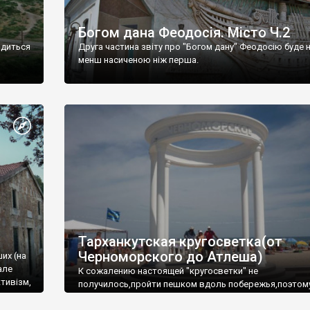
Богом дана Феодосія. Місто Ч.2
одиться
Друга частина звіту про "Богом дану" Феодосію буде 
менш насиченою ніж перша.
Тарханкутская кругосветка(от
Черноморского до Атлеша)
ших (на
але
К сожалению настоящей "кругосветки" не
тивізм,
получилось,пройти пешком вдоль побережья,поэтом
совершали радиальные вылазки из Оленевки.