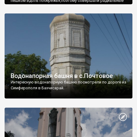
пешком вдоль побережья,поэтому совершали радиальные
вылазки из Оленевки.
Водонапорная башня в с.Почтовое
Интересную водонапорную башню посмотрели по дороге из
Симферополя в Бахчисарай.