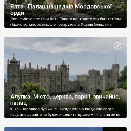
Ялта . Палац нащадків Мордовської
орди
Дивне місто все таки Ялта. Такого контрасту між багатством
і бідністю, між розкішшю і розрухою в Україні більше не
знайдеш.
Алупка. Місто, церква, парк і, звичайно,
палац
Князь Воронцов був чи не найвідомішою людиною свого
часу, але давайте не будемо кривити душею – чи знали ви це
прізвище до відвідин Алупки? Мабуть все таки ні.