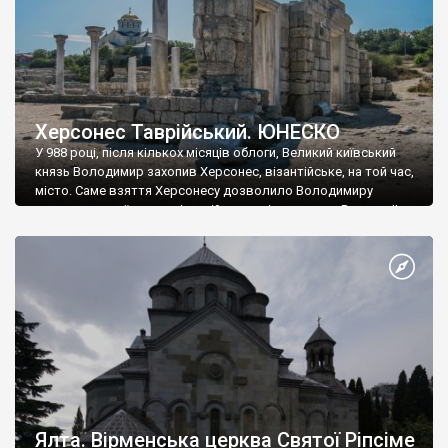
Херсонес Таврійський. ЮНЕСКО
У 988 році, після кількох місяців облоги, Великий київський
князь Володимир захопив Херсонес, візантійське, на той час,
місто. Саме взяття Херсонесу дозволило Володимиру
диктувати свої умови візантійському імператору Василю ІІ, та
одружитися з його дочкою Ганною. Цього ж року, в
Херсонесі Володимир-язичник, став Василем-християнином.
А потім було Хрещення Русі. На честь Херсонесу Таврійського
названо місто […]
Ялта. Вірменська церква Святої Ріпсіме