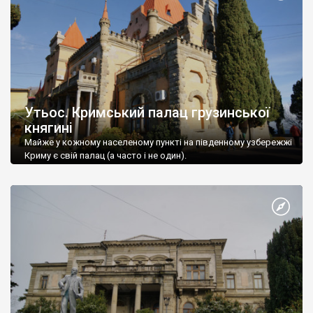
Утьос. Кримський палац грузинської
княгині
Майже у кожному населеному пункті на південному узбережжі
Криму є свій палац (а часто і не один).