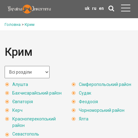
uk
ru
en
Головна
>
Крим
Крим
Алушта
Сімферопольський район
Бахчисарайський район
Судак
Євпаторія
Феодосія
Керч
Чорноморський район
Красноперекопський
Ялта
район
Севастополь