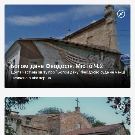
Богом дана Феодосія. Місто Ч.2
Друга частина звіту про "Богом дану" Феодосію буде не менш
насиченою ніж перша.