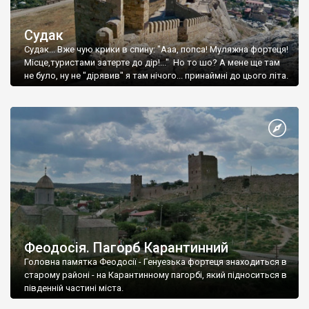
Судак
Судак... Вже чую крики в спину: "Ааа, попса! Муляжна фортеця!
Місце,туристами затерте до дір!..." Но то шо? А мене ще там
не було, ну не "дірявив" я там нічого... принаймні до цього літа.
Феодосія. Пагорб Карантинний
Головна памятка Феодосії - Генуезька фортеця знаходиться в
старому районі - на Карантинному пагорбі, який підноситься в
південній частині міста.