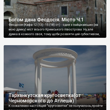
Богом дана Феодосія. Місто Ч.1
Феодосія (Кафа-12 (13) -15 (18) ст) - одне з найцікавіших (на
мою думку) міст всього Кримського півострова .Ну,але
думка в кожного своя, тому щоби розвіяти цей субєктивізм,
запрошую відвідати це
Тарханкутская кругосветка(от
Черноморского до Атлеша)
К сожалению настоящей "кругосветки" не получилось,пройти