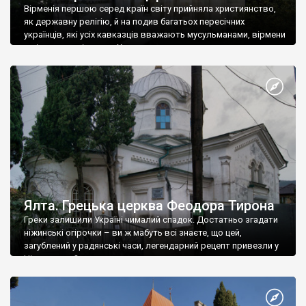
Вірменія першою серед країн світу прийняла християнство,
як державну релігію, й на подив багатьох пересічних
українців, які усіх кавказців вважають мусульманами, вірмени
є відданими вірянами Христа
Ялта. Грецька церква Феодора Тирона
Греки залишили Україні чималий спадок. Достатньо згадати
ніжинські огірочки – ви ж мабуть всі знаєте, що цей,
загублений у радянські часи, легендарний рецепт привезли у
Ніжин греки?