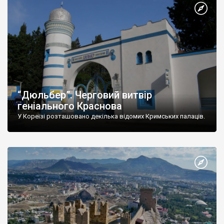
“Дюльбер”. Черговий витвір
геніального Краснова
У Кореїзі розташовано декілька відомих Кримських палаців.