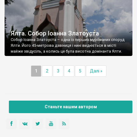
Ялта. Собор Іоанна Златоуста
Собор Іоанна Златоуста – одна із перших мурованих споруд
Ялти. Його 45-метрова дзвіниця і нині видніється в місті
майже звідусіль, а колись це була висотна домінанта Ялти.
1
2
3
4
5
Далі »
Станьте нашим автором