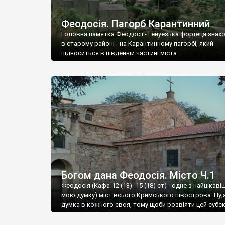
Феодосія. Пагорб Карантинний
Головна памятка Феодосії - Генуезька фортеця знах
в старому районі - на Карантинному пагорбі, який
підноситься в південній частині міста.
Богом дана Феодосія. Місто Ч.1
Феодосія (Кафа-12 (13) -15 (18) ст) - одне з найцікаві
мою думку) міст всього Кримського півострова .Ну,
думка в кожного своя, тому щоби розвіяти цей субєк
запрошую відвідати це