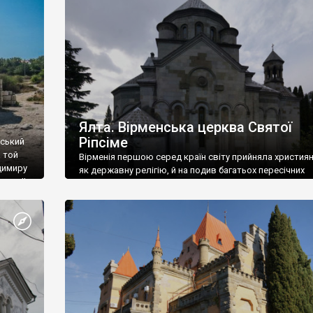
ефактів
називаються «повстяками» (postaki)…” “Вино. Крим
єкту
виробляє відмінне вино і його вдосталь: воно все ду
го».
легке біле і дуже […]
ти та
Ялта. Вірменська церква Святої
Ріпсіме
вський
 той
Вірменія першою серед країн світу прийняла христия
димиру
як державну релігію, й на подив багатьох пересічних
илю ІІ,
українців, які усіх кавказців вважають мусульманами,
 в
вірмени є відданими вірянами Христа