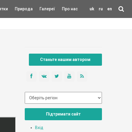
ятки
Природа
Галереї
Про нас
uk
ru
en
Станьте нашим автором
Підтримати сайт
Вхід