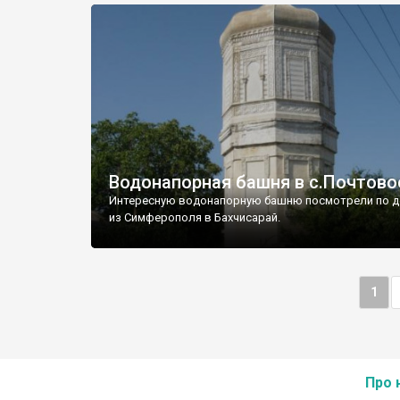
Водонапорная башня в с.Почтово
Интересную водонапорную башню посмотрели по д
из Симферополя в Бахчисарай.
1
Про 