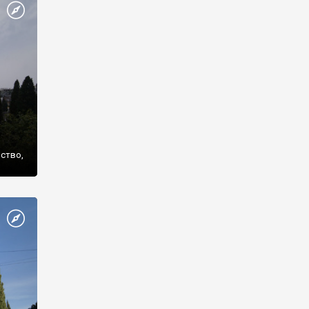
же
нство,