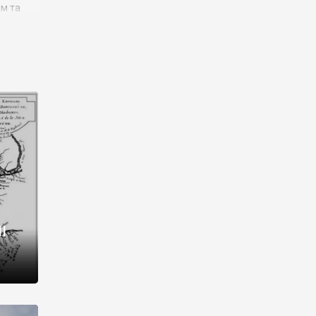
им та
ора і
є
го типу,
ей-
рний
ста:
 райони
від 2
I
і,
рукти,
 котрі