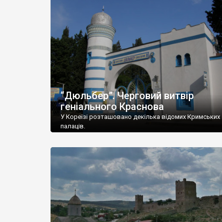
“Дюльбер”. Черговий витвір
геніального Краснова
У Кореїзі розташовано декілька відомих Кримських
палаців.