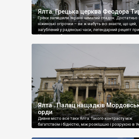
Ялта. Грецька церква Феодора Ти
Греки залишили Україні чималий спадок. Достатньо 
ніжинські огірочки – ви ж мабуть всі знаєте, що цей,
загублений у радянські часи, легендарний рецепт пр
Ніжин греки?
Ялта . Палац нащадків Мордовськ
орди
Дивне місто все таки Ялта. Такого контрасту між
багатством і бідністю, між розкішшю і розрухою в Ук
більше не знайдеш.