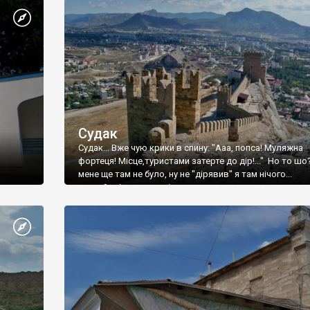
Судак
Судак... Вже чую крики в спину: "Ааа, попса! Муляжна
фортеця! Місце,туристами затерте до дір!..." Но то шо
мене ще там не було, ну не "дірявив" я там нічого...
принаймні до цього літа.