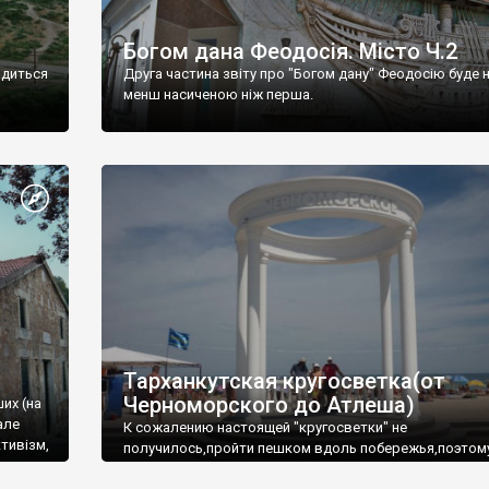
Богом дана Феодосія. Місто Ч.2
одиться
Друга частина звіту про "Богом дану" Феодосію буде 
менш насиченою ніж перша.
Тарханкутская кругосветка(от
Черноморского до Атлеша)
ших (на
але
К сожалению настоящей "кругосветки" не
тивізм,
получилось,пройти пешком вдоль побережья,поэтом
совершали радиальные вылазки из Оленевки.