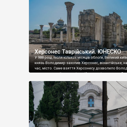
музею «Новгородський музей-заповідник» сотні арт
візантійської доби. Раритети викрадені з фондів об’
культурної спадщини ЮНЕСКО «Херсонеса Таврійсько
Офіційно – на виставку «Золото Візантії», але експер
влада в Україні вважають це лише […]
Херсонес Таврійський. ЮНЕСКО
У 988 році, після кількох місяців облоги, Великий киї
князь Володимир захопив Херсонес, візантійське, на
час, місто. Саме взяття Херсонесу дозволило Воло
диктувати свої умови візантійському імператору Вас
та одружитися з його дочкою Ганною. Цього ж року,
Херсонесі Володимир-язичник, став Василем-
християнином. А потім було Хрещення Русі. На честь
Херсонесу Таврійського названо місто […]