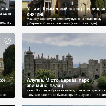
рона
Утьос. Кримський палац грузинськ
княгині
згадати
Майже у кожному населеному пункті на південному
ивезли у
узбережжі Криму є свій палац (а часто і не один).
ої
Алупка. Місто, церква, парк і,
звичайно, палац
Князь Воронцов був чи не найвідомішою людиною св
раїні
часу, але давайте не будемо кривити душею – чи знал
це прізвище до відвідин Алупки? Мабуть все таки ні.