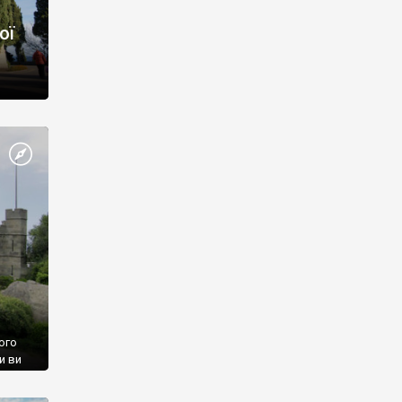
ої
ого
и ви