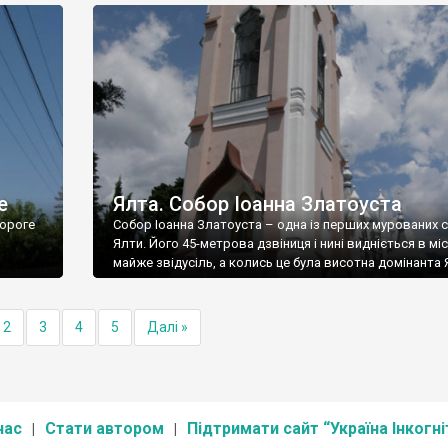
е
Ялта. Собор Іоанна Златоуста
ороге
Собор Іоанна Златоуста – одна із перших мурованих 
Ялти. Його 45-метрова дзвіниця і нині видніється в міс
майже звідусіль, а колись це була висотна домінанта 
2
3
4
5
Далі »
нас
Стати автором
Підтримати сайт “Україна Інкогні