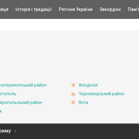
ниця
Історія і традиції
Регіони України
Закордон
Пам'
ноперекопський район
Феодосія
стополь
Чорноморський район
еропольський район
Ялта
к