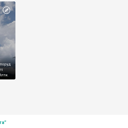
споруд
ті
Ялти.
та”