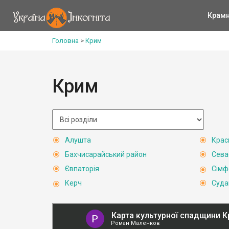
Крам
Головна
>
Крим
Крим
Алушта
Крас
Бахчисарайський район
Сева
Євпаторія
Сімф
Керч
Суда