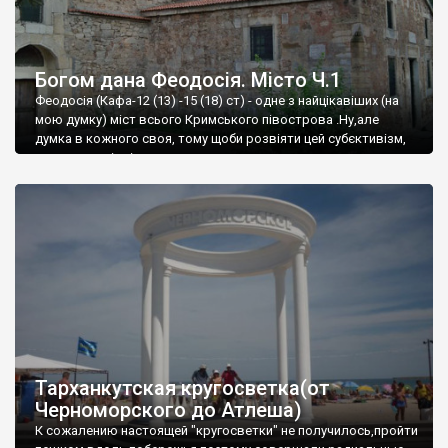
Богом дана Феодосія. Місто Ч.1
Феодосія (Кафа-12 (13) -15 (18) ст) - одне з найцікавіших (на
мою думку) міст всього Кримського півострова .Ну,але
думка в кожного своя, тому щоби розвіяти цей субєктивізм,
запрошую відвідати це
Тарханкутская кругосветка(от
Черноморского до Атлеша)
К сожалению настоящей "кругосветки" не получилось,пройти