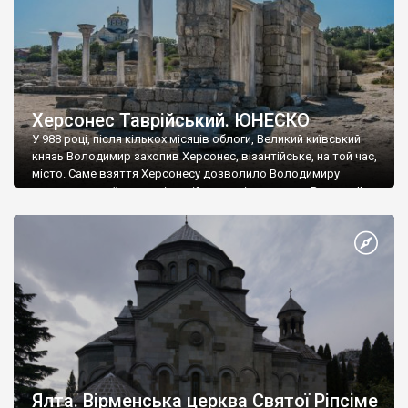
Херсонес Таврійський. ЮНЕСКО
У 988 році, після кількох місяців облоги, Великий київський
князь Володимир захопив Херсонес, візантійське, на той час,
місто. Саме взяття Херсонесу дозволило Володимиру
диктувати свої умови візантійському імператору Василю ІІ, та
одружитися з його дочкою Ганною. Цього ж року, в
Херсонесі Володимир-язичник, став Василем-християнином.
А потім було Хрещення Русі. На честь Херсонесу Таврійського
названо місто […]
Ялта. Вірменська церква Святої Ріпсіме