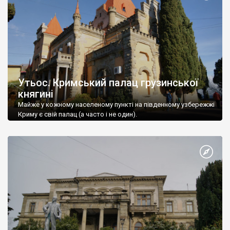
Утьос. Кримський палац грузинської
княгині
Майже у кожному населеному пункті на південному узбережжі
Криму є свій палац (а часто і не один).