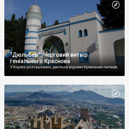
“Дюльбер”. Черговий витвір
геніального Краснова
У Кореїзі розташовано декілька відомих Кримських палаців.