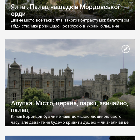
Ялта . Палац нащадків Мордовської
орди
Дивне місто все таки Ялта. Такого контрасту між багатством
і бідністю, між розкішшю і розрухою в Україні більше не
знайдеш.
Алупка. Місто, церква, парк і, звичайно,
палац
Князь Воронцов був чи не найвідомішою людиною свого
часу, але давайте не будемо кривити душею – чи знали ви це
прізвище до відвідин Алупки? Мабуть все таки ні.