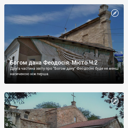
Богом дана Феодосія. Місто Ч.2
Друга частина звіту про "Богом дану" Феодосію буде не менш
насиченою ніж перша.