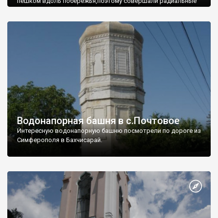
пешком вдоль побережья,поэтому совершали радиальные
вылазки из Оленевки.
Водонапорная башня в с.Почтовое
Интересную водонапорную башню посмотрели по дороге из
Симферополя в Бахчисарай.