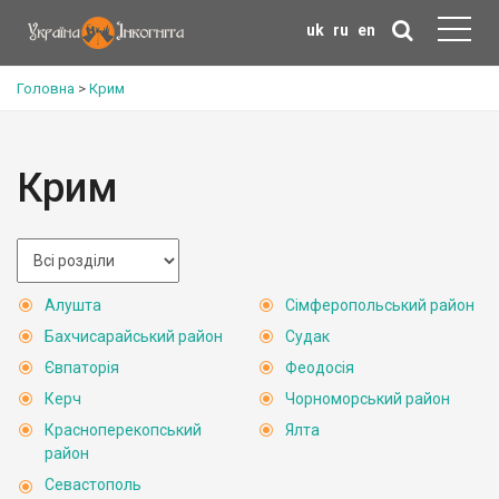
uk
ru
en
Головна
>
Крим
Крим
Алушта
Сімферопольський район
Бахчисарайський район
Судак
Євпаторія
Феодосія
Керч
Чорноморський район
Красноперекопський
Ялта
район
Севастополь