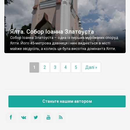
Ялта. Собор Іоанна Златоуста
Собор Іоанна Златоуста – одна із перших мурованих споруд
Ялти. Його 45-метрова дзвіниця і нині видніється в місті
майже звідусіль, а колись це була висотна домінанта Ялти.
1
2
3
4
5
Далі »
Станьте нашим автором