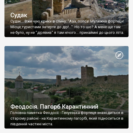
Судак
Судак... Вже чую крики в спину: "Ааа, попса! Муляжна фортеця!
Місце,туристами затерте до дір!..." Но то шо? А мене ще там
не було, ну не "дірявив" я там нічого... принаймні до цього літа.
Феодосія. Пагорб Карантинний
Головна памятка Феодосії - Генуезька фортеця знаходиться в
старому районі - на Карантинному пагорбі, який підноситься в
південній частині міста.