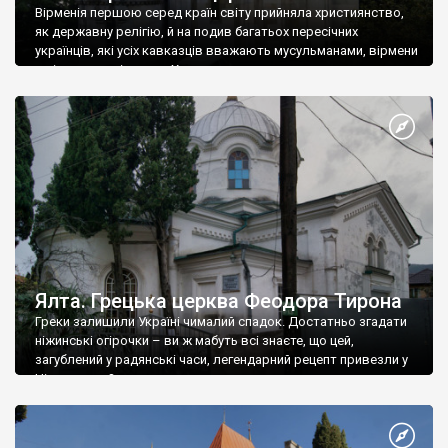
Вірменія першою серед країн світу прийняла християнство,
як державну релігію, й на подив багатьох пересічних
українців, які усіх кавказців вважають мусульманами, вірмени
є відданими вірянами Христа
Ялта. Грецька церква Феодора Тирона
Греки залишили Україні чималий спадок. Достатньо згадати
ніжинські огірочки – ви ж мабуть всі знаєте, що цей,
загублений у радянські часи, легендарний рецепт привезли у
Ніжин греки?