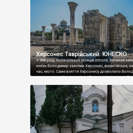
музею «Новгородський музей-заповідник» сотні арт
візантійської доби. Раритети викрадені з фондів об’
культурної спадщини ЮНЕСКО «Херсонеса Таврійсько
Офіційно – на виставку «Золото Візантії», але експер
влада в Україні вважають це лише […]
Херсонес Таврійський. ЮНЕСКО
У 988 році, після кількох місяців облоги, Великий киї
князь Володимир захопив Херсонес, візантійське, на
час, місто. Саме взяття Херсонесу дозволило Воло
диктувати свої умови візантійському імператору Вас
та одружитися з його дочкою Ганною. Цього ж року,
Херсонесі Володимир-язичник, став Василем-
християнином. А потім було Хрещення Русі. На честь
Херсонесу Таврійського названо місто […]