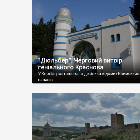
“Дюльбер”. Черговий витвір
геніального Краснова
У Кореїзі розташовано декілька відомих Кримських
палаців.