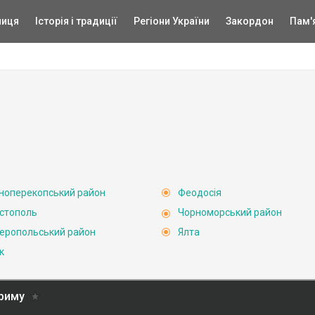
ниця
Історія і традиції
Регіони України
Закордон
Пам'
ноперекопський район
Феодосія
стополь
Чорноморський район
еропольський район
Ялта
к