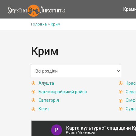
Крам
Головна
>
Крим
Крим
Алушта
Крас
Бахчисарайський район
Сева
Євпаторія
Сімф
Керч
Суда