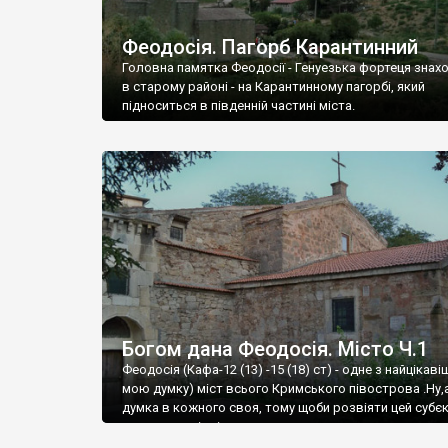
Феодосія. Пагорб Карантинний
Головна памятка Феодосії - Генуезька фортеця знах
в старому районі - на Карантинному пагорбі, який
підноситься в південній частині міста.
Богом дана Феодосія. Місто Ч.1
Феодосія (Кафа-12 (13) -15 (18) ст) - одне з найцікаві
мою думку) міст всього Кримського півострова .Ну,
думка в кожного своя, тому щоби розвіяти цей субєк
запрошую відвідати це