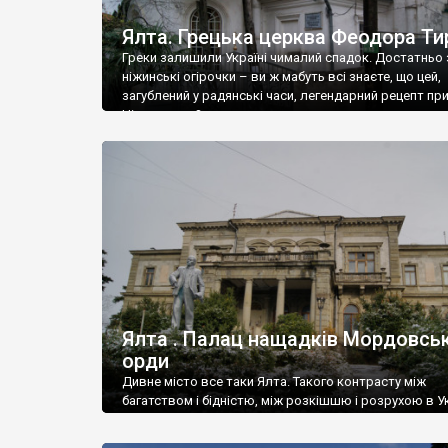
Ялта. Грецька церква Феодора Ти
Греки залишили Україні чималий спадок. Достатньо 
ніжинські огірочки – ви ж мабуть всі знаєте, що цей,
загублений у радянські часи, легендарний рецепт пр
Ніжин греки?
Ялта . Палац нащадків Мордовськ
орди
Дивне місто все таки Ялта. Такого контрасту між
багатством і бідністю, між розкішшю і розрухою в Ук
більше не знайдеш.