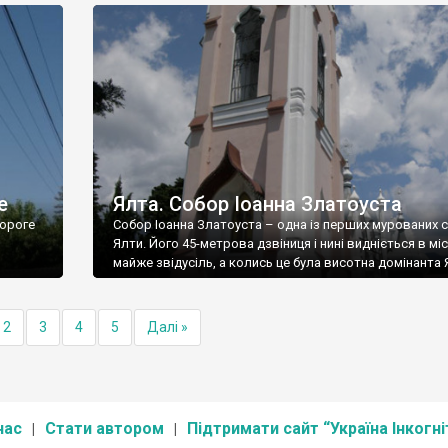
е
Ялта. Собор Іоанна Златоуста
ороге
Собор Іоанна Златоуста – одна із перших мурованих 
Ялти. Його 45-метрова дзвіниця і нині видніється в міс
майже звідусіль, а колись це була висотна домінанта 
2
3
4
5
Далі »
нас
Стати автором
Підтримати сайт “Україна Інкогні