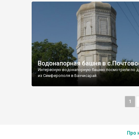
Водонапорная башня в с.Почтово
Интересную водонапорную башню посмотрели по д
из Симферополя в Бахчисарай.
1
Про 