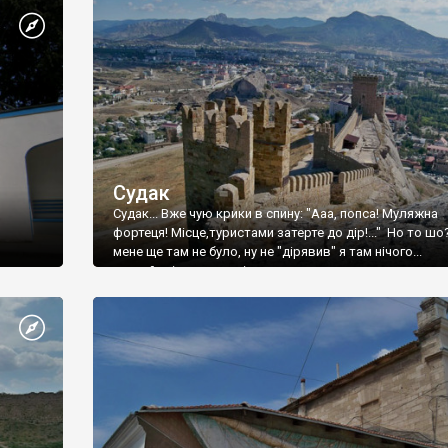
Судак
Судак... Вже чую крики в спину: "Ааа, попса! Муляжна
фортеця! Місце,туристами затерте до дір!..." Но то шо
мене ще там не було, ну не "дірявив" я там нічого...
принаймні до цього літа.