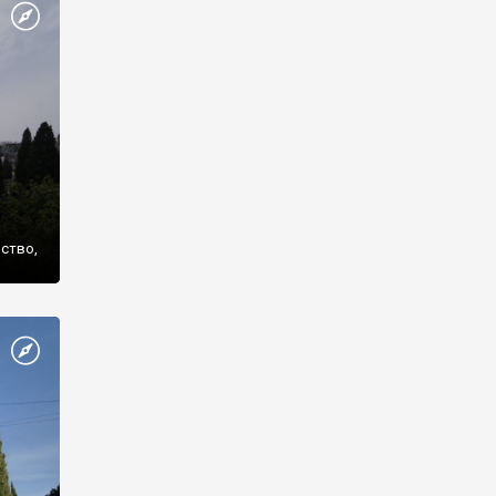
же
нство,