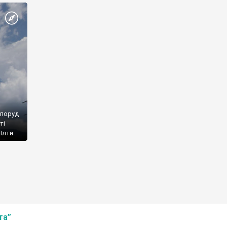
споруд
ті
Ялти.
та”