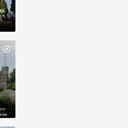
ої
ого
и ви