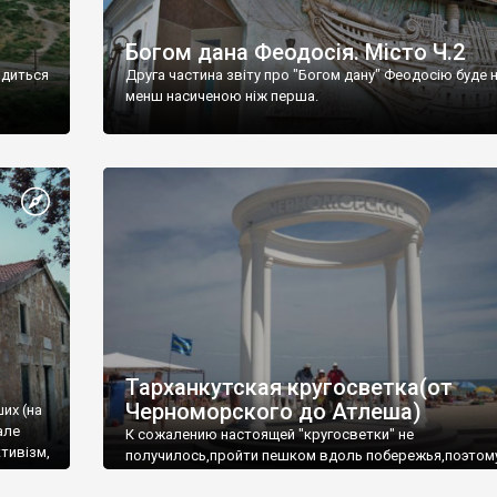
Богом дана Феодосія. Місто Ч.2
одиться
Друга частина звіту про "Богом дану" Феодосію буде 
менш насиченою ніж перша.
Тарханкутская кругосветка(от
Черноморского до Атлеша)
ших (на
але
К сожалению настоящей "кругосветки" не
тивізм,
получилось,пройти пешком вдоль побережья,поэтом
совершали радиальные вылазки из Оленевки.