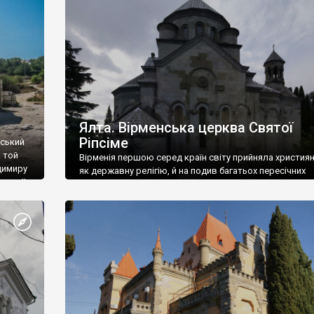
ефактів
називаються «повстяками» (postaki)…” “Вино. Крим
єкту
виробляє відмінне вино і його вдосталь: воно все ду
го».
легке біле і дуже […]
ти та
Ялта. Вірменська церква Святої
Ріпсіме
вський
 той
Вірменія першою серед країн світу прийняла христия
димиру
як державну релігію, й на подив багатьох пересічних
илю ІІ,
українців, які усіх кавказців вважають мусульманами,
 в
вірмени є відданими вірянами Христа