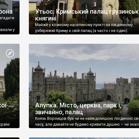
рона
Утьос. Кримський палац грузинськ
княгині
згадати
Майже у кожному населеному пункті на південному
ивезли у
узбережжі Криму є свій палац (а часто і не один).
ої
Алупка. Місто, церква, парк і,
звичайно, палац
Князь Воронцов був чи не найвідомішою людиною св
раїні
часу, але давайте не будемо кривити душею – чи знал
це прізвище до відвідин Алупки? Мабуть все таки ні.