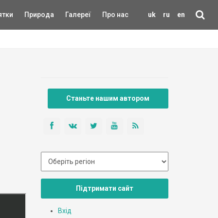
ятки
Природа
Галереї
Про нас
uk
ru
en
Станьте нашим автором
Підтримати сайт
Вхід