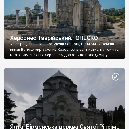
Херсонес Таврійський. ЮНЕСКО
У 988 році, після кількох місяців облоги, Великий київський
князь Володимир захопив Херсонес, візантійське, на той час,
місто. Саме взяття Херсонесу дозволило Володимиру
диктувати свої умови візантійському імператору Василю ІІ, та
одружитися з його дочкою Ганною. Цього ж року, в
Херсонесі Володимир-язичник, став Василем-християнином.
А потім було Хрещення Русі. На честь Херсонесу Таврійського
названо місто […]
Ялта. Вірменська церква Святої Ріпсіме