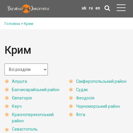
uk
ru
en
Головна
>
Крим
Крим
Алушта
Сімферопольський район
Бахчисарайський район
Судак
Євпаторія
Феодосія
Керч
Чорноморський район
Красноперекопський
Ялта
район
Севастополь