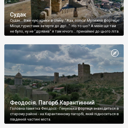
Судак
Судак... Вже чую крики в спину: "Ааа, попса! Муляжна фортеця!
Місце,туристами затерте до дір!..." Но то шо? А мене ще там
не було, ну не "дірявив" я там нічого... принаймні до цього літа.
Феодосія. Пагорб Карантинний
Головна памятка Феодосії - Генуезька фортеця знаходиться в
старому районі - на Карантинному пагорбі, який підноситься в
південній частині міста.