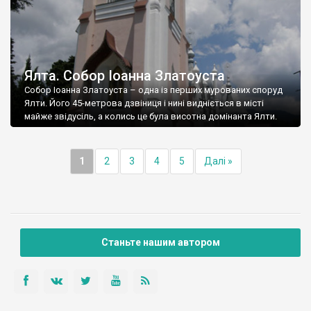
Ялта. Собор Іоанна Златоуста
Собор Іоанна Златоуста – одна із перших мурованих споруд
Ялти. Його 45-метрова дзвіниця і нині видніється в місті
майже звідусіль, а колись це була висотна домінанта Ялти.
1
2
3
4
5
Далі »
Станьте нашим автором