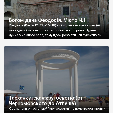
Богом дана Феодосія. Місто Ч.1
Феодосія (Кафа-12 (13) -15 (18) ст) - одне з найцікавіших (на
мою думку) міст всього Кримського півострова .Ну,але
думка в кожного своя, тому щоби розвіяти цей субєктивізм,
запрошую відвідати це
Тарханкутская кругосветка(от
Черноморского до Атлеша)
К сожалению настоящей "кругосветки" не получилось,пройти