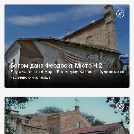
Богом дана Феодосія. Місто Ч.2
Друга частина звіту про "Богом дану" Феодосію буде не менш
насиченою ніж перша.