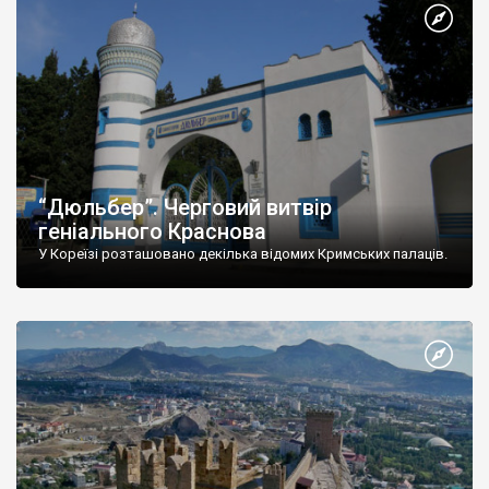
“Дюльбер”. Черговий витвір
геніального Краснова
У Кореїзі розташовано декілька відомих Кримських палаців.