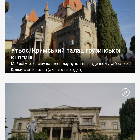
Утьос. Кримський палац грузинської
княгині
Майже у кожному населеному пункті на південному узбережжі
Криму є свій палац (а часто і не один).