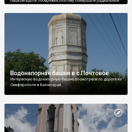
пешком вдоль побережья,поэтому совершали радиальные
вылазки из Оленевки.
Водонапорная башня в с.Почтовое
Интересную водонапорную башню посмотрели по дороге из
Симферополя в Бахчисарай.