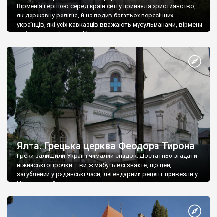
Вірменія першою серед країн світу прийняла християнство,
як державну релігію, й на подив багатьох пересічних
українців, які усіх кавказців вважають мусульманами, вірмени
є відданими вірянами Христа
Ялта. Грецька церква Феодора Тирона
Греки залишили Україні чималий спадок. Достатньо згадати
ніжинські огірочки – ви ж мабуть всі знаєте, що цей,
загублений у радянські часи, легендарний рецепт привезли у
Ніжин греки?