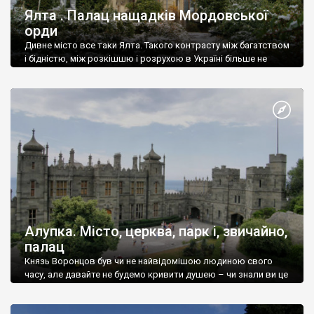
Ялта . Палац нащадків Мордовської
орди
Дивне місто все таки Ялта. Такого контрасту між багатством
і бідністю, між розкішшю і розрухою в Україні більше не
знайдеш.
Алупка. Місто, церква, парк і, звичайно,
палац
Князь Воронцов був чи не найвідомішою людиною свого
часу, але давайте не будемо кривити душею – чи знали ви це
прізвище до відвідин Алупки? Мабуть все таки ні.