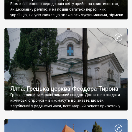
Вірменія першою серед країн світу прийняла християнство,
як державну релігію, й на подив багатьох пересічних
українців, які усіх кавказців вважають мусульманами, вірмени
є відданими вірянами Христа
Ялта. Грецька церква Феодора Тирона
Греки залишили Україні чималий спадок. Достатньо згадати
ніжинські огірочки – ви ж мабуть всі знаєте, що цей,
загублений у радянські часи, легендарний рецепт привезли у
Ніжин греки?