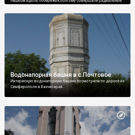
пешком вдоль побережья,поэтому совершали радиальные
вылазки из Оленевки.
Водонапорная башня в с.Почтовое
Интересную водонапорную башню посмотрели по дороге из
Симферополя в Бахчисарай.