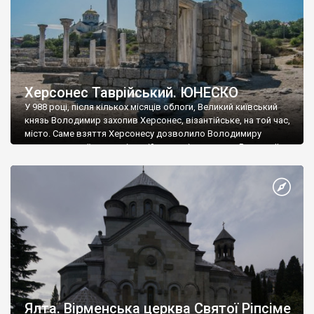
Херсонес Таврійський. ЮНЕСКО
У 988 році, після кількох місяців облоги, Великий київський
князь Володимир захопив Херсонес, візантійське, на той час,
місто. Саме взяття Херсонесу дозволило Володимиру
диктувати свої умови візантійському імператору Василю ІІ, та
одружитися з його дочкою Ганною. Цього ж року, в
Херсонесі Володимир-язичник, став Василем-християнином.
А потім було Хрещення Русі. На честь Херсонесу Таврійського
названо місто […]
Ялта. Вірменська церква Святої Ріпсіме