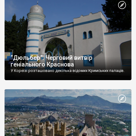
“Дюльбер”. Черговий витвір
геніального Краснова
У Кореїзі розташовано декілька відомих Кримських палаців.