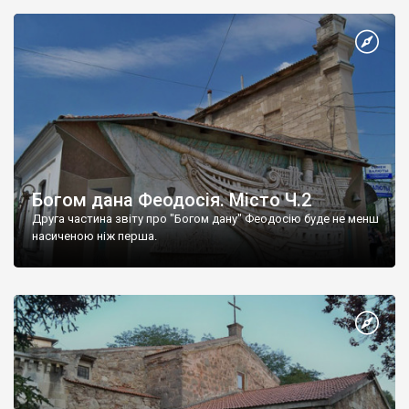
Богом дана Феодосія. Місто Ч.2
Друга частина звіту про "Богом дану" Феодосію буде не менш
насиченою ніж перша.