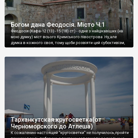
Богом дана Феодосія. Місто Ч.1
Феодосія (Кафа-12 (13) -15 (18) ст) - одне з найцікавіших (на
мою думку) міст всього Кримського півострова .Ну,але
думка в кожного своя, тому щоби розвіяти цей субєктивізм,
запрошую відвідати це
Тарханкутская кругосветка(от
Черноморского до Атлеша)
К сожалению настоящей "кругосветки" не получилось,пройти