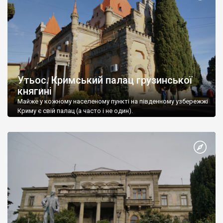
Утьос. Кримський палац грузинської
княгині
Майже у кожному населеному пункті на південному узбережжі
Криму є свій палац (а часто і не один).