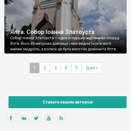
Ялта. Собор Іоанна Златоуста
Собор Іоанна Златоуста – одна із перших мурованих споруд
Ялти. Його 45-метрова дзвіниця і нині видніється в місті
майже звідусіль, а колись це була висотна домінанта Ялти.
1
2
3
4
5
Далі »
Станьте нашим автором