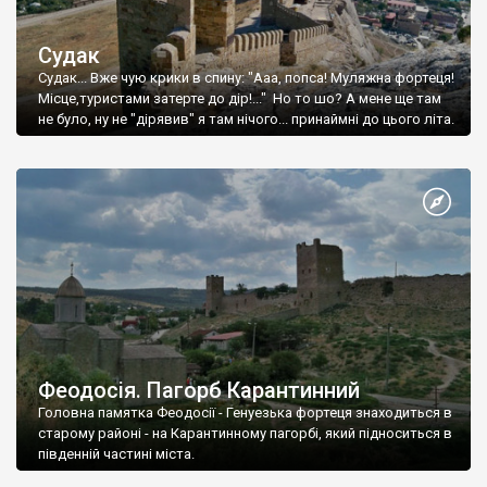
Судак
Судак... Вже чую крики в спину: "Ааа, попса! Муляжна фортеця!
Місце,туристами затерте до дір!..." Но то шо? А мене ще там
не було, ну не "дірявив" я там нічого... принаймні до цього літа.
Феодосія. Пагорб Карантинний
Головна памятка Феодосії - Генуезька фортеця знаходиться в
старому районі - на Карантинному пагорбі, який підноситься в
південній частині міста.