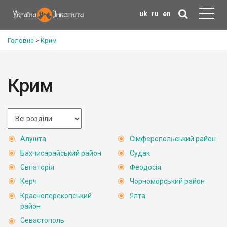
uk
ru
en
Головна
>
Крим
Крим
Алушта
Сімферопольський район
Бахчисарайський район
Судак
Євпаторія
Феодосія
Керч
Чорноморський район
Красноперекопський
Ялта
район
Севастополь