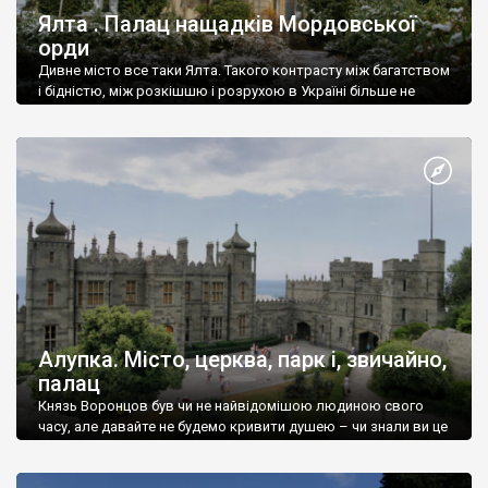
Ялта . Палац нащадків Мордовської
орди
Дивне місто все таки Ялта. Такого контрасту між багатством
і бідністю, між розкішшю і розрухою в Україні більше не
знайдеш.
Алупка. Місто, церква, парк і, звичайно,
палац
Князь Воронцов був чи не найвідомішою людиною свого
часу, але давайте не будемо кривити душею – чи знали ви це
прізвище до відвідин Алупки? Мабуть все таки ні.