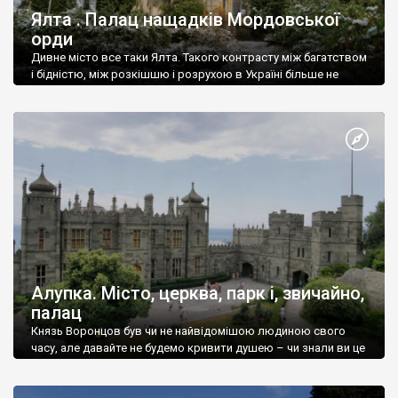
Ялта . Палац нащадків Мордовської
орди
Дивне місто все таки Ялта. Такого контрасту між багатством
і бідністю, між розкішшю і розрухою в Україні більше не
знайдеш.
Алупка. Місто, церква, парк і, звичайно,
палац
Князь Воронцов був чи не найвідомішою людиною свого
часу, але давайте не будемо кривити душею – чи знали ви це
прізвище до відвідин Алупки? Мабуть все таки ні.