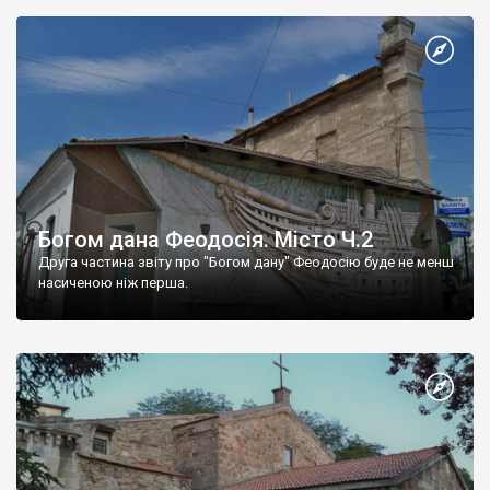
Богом дана Феодосія. Місто Ч.2
Друга частина звіту про "Богом дану" Феодосію буде не менш
насиченою ніж перша.