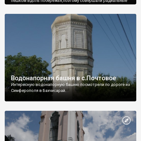
пешком вдоль побережья,поэтому совершали радиальные
вылазки из Оленевки.
Водонапорная башня в с.Почтовое
Интересную водонапорную башню посмотрели по дороге из
Симферополя в Бахчисарай.