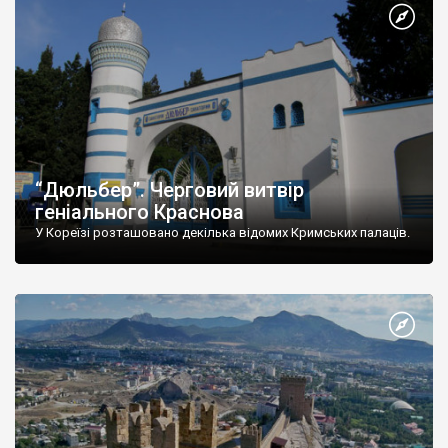
“Дюльбер”. Черговий витвір
геніального Краснова
У Кореїзі розташовано декілька відомих Кримських палаців.