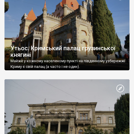
Утьос. Кримський палац грузинської
княгині
Майже у кожному населеному пункті на південному узбережжі
Криму є свій палац (а часто і не один).