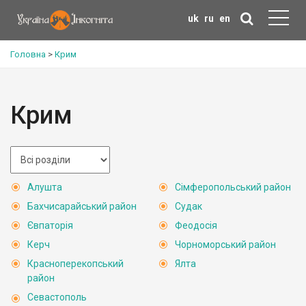
uk
ru
en
Головна
>
Крим
Крим
Алушта
Сімферопольський район
Бахчисарайський район
Судак
Євпаторія
Феодосія
Керч
Чорноморський район
Красноперекопський
Ялта
район
Севастополь