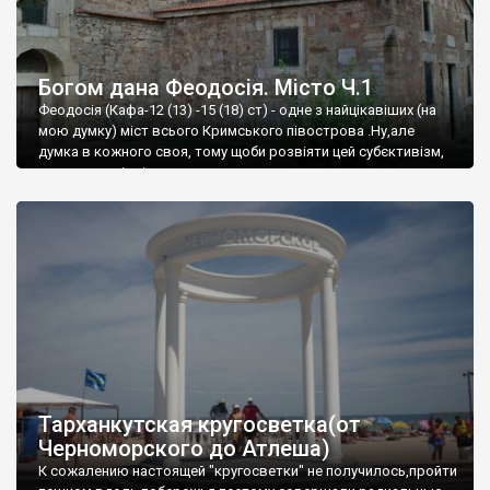
Богом дана Феодосія. Місто Ч.1
Феодосія (Кафа-12 (13) -15 (18) ст) - одне з найцікавіших (на
мою думку) міст всього Кримського півострова .Ну,але
думка в кожного своя, тому щоби розвіяти цей субєктивізм,
запрошую відвідати це
Тарханкутская кругосветка(от
Черноморского до Атлеша)
К сожалению настоящей "кругосветки" не получилось,пройти