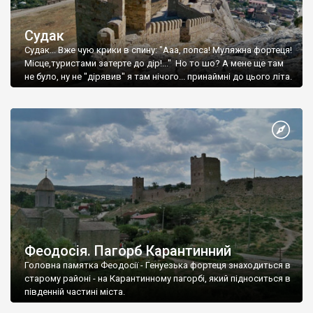
Судак
Судак... Вже чую крики в спину: "Ааа, попса! Муляжна фортеця!
Місце,туристами затерте до дір!..." Но то шо? А мене ще там
не було, ну не "дірявив" я там нічого... принаймні до цього літа.
Феодосія. Пагорб Карантинний
Головна памятка Феодосії - Генуезька фортеця знаходиться в
старому районі - на Карантинному пагорбі, який підноситься в
південній частині міста.