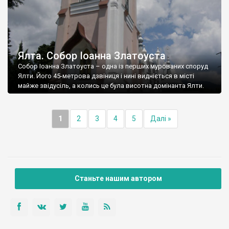
Ялта. Собор Іоанна Златоуста
Собор Іоанна Златоуста – одна із перших мурованих споруд
Ялти. Його 45-метрова дзвіниця і нині видніється в місті
майже звідусіль, а колись це була висотна домінанта Ялти.
1
2
3
4
5
Далі »
Станьте нашим автором