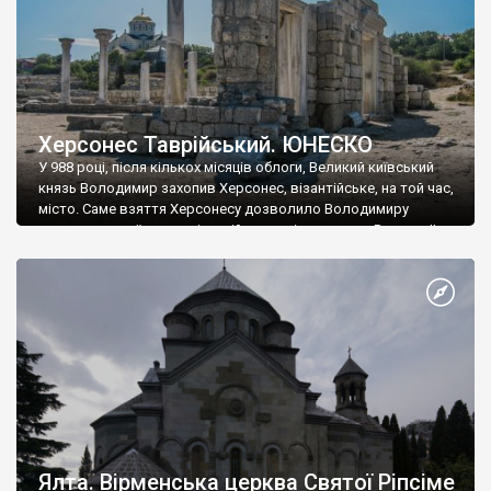
Херсонес Таврійський. ЮНЕСКО
У 988 році, після кількох місяців облоги, Великий київський
князь Володимир захопив Херсонес, візантійське, на той час,
місто. Саме взяття Херсонесу дозволило Володимиру
диктувати свої умови візантійському імператору Василю ІІ, та
одружитися з його дочкою Ганною. Цього ж року, в
Херсонесі Володимир-язичник, став Василем-християнином.
А потім було Хрещення Русі. На честь Херсонесу Таврійського
названо місто […]
Ялта. Вірменська церква Святої Ріпсіме