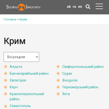
uk
ru
en
Головна
>
Крим
Крим
Алушта
Сімферопольський район
Бахчисарайський район
Судак
Євпаторія
Феодосія
Керч
Чорноморський район
Красноперекопський
Ялта
район
Севастополь