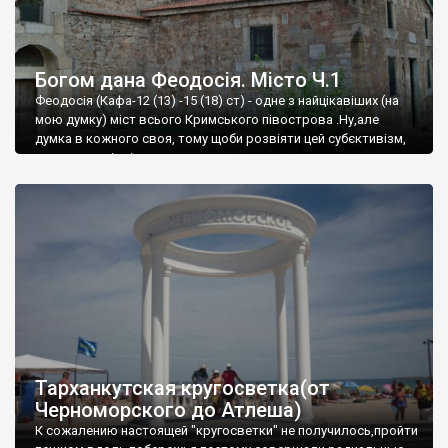
Богом дана Феодосія. Місто Ч.1
Феодосія (Кафа-12 (13) -15 (18) ст) - одне з найцікавіших (на
мою думку) міст всього Кримського півострова .Ну,але
думка в кожного своя, тому щоби розвіяти цей субєктивізм,
запрошую відвідати це
Тарханкутская кругосветка(от
Черноморского до Атлеша)
К сожалению настоящей "кругосветки" не получилось,пройти