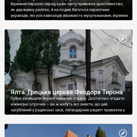
Вірменія першою серед країн світу прийняла християнство,
як державну релігію, й на подив багатьох пересічних
українців, які усіх кавказців вважають мусульманами, вірмени
є відданими вірянами Христа
Ялта. Грецька церква Феодора Тирона
Греки залишили Україні чималий спадок. Достатньо згадати
ніжинські огірочки – ви ж мабуть всі знаєте, що цей,
загублений у радянські часи, легендарний рецепт привезли у
Ніжин греки?