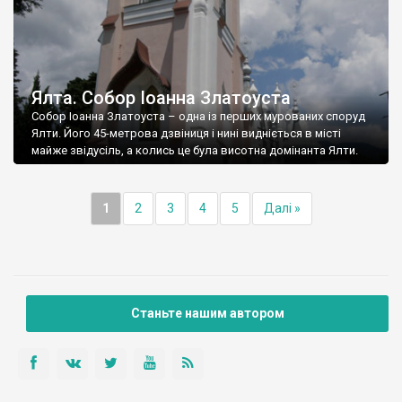
Ялта. Собор Іоанна Златоуста
Собор Іоанна Златоуста – одна із перших мурованих споруд
Ялти. Його 45-метрова дзвіниця і нині видніється в місті
майже звідусіль, а колись це була висотна домінанта Ялти.
1
2
3
4
5
Далі »
Станьте нашим автором