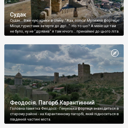
Судак
Судак... Вже чую крики в спину: "Ааа, попса! Муляжна фортеця!
Місце,туристами затерте до дір!..." Но то шо? А мене ще там
не було, ну не "дірявив" я там нічого... принаймні до цього літа.
Феодосія. Пагорб Карантинний
Головна памятка Феодосії - Генуезька фортеця знаходиться в
старому районі - на Карантинному пагорбі, який підноситься в
південній частині міста.