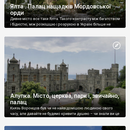
Ялта . Палац нащадків Мордовської
орди
Дивне місто все таки Ялта. Такого контрасту між багатством
і бідністю, між розкішшю і розрухою в Україні більше не
знайдеш.
Алупка. Місто, церква, парк і, звичайно,
палац
Князь Воронцов був чи не найвідомішою людиною свого
часу, але давайте не будемо кривити душею – чи знали ви це
прізвище до відвідин Алупки? Мабуть все таки ні.