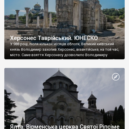
Херсонес Таврійський. ЮНЕСКО
У 988 році, після кількох місяців облоги, Великий київський
князь Володимир захопив Херсонес, візантійське, на той час,
місто. Саме взяття Херсонесу дозволило Володимиру
диктувати свої умови візантійському імператору Василю ІІ, та
одружитися з його дочкою Ганною. Цього ж року, в
Херсонесі Володимир-язичник, став Василем-християнином.
А потім було Хрещення Русі. На честь Херсонесу Таврійського
названо місто […]
Ялта. Вірменська церква Святої Ріпсіме