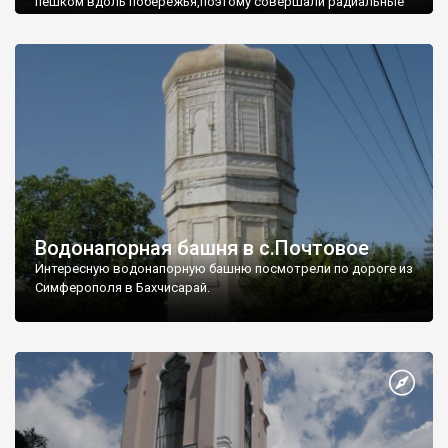
пешком вдоль побережья,поэтому совершали радиальные
вылазки из Оленевки.
Водонапорная башня в с.Почтовое
Интересную водонапорную башню посмотрели по дороге из
Симферополя в Бахчисарай.