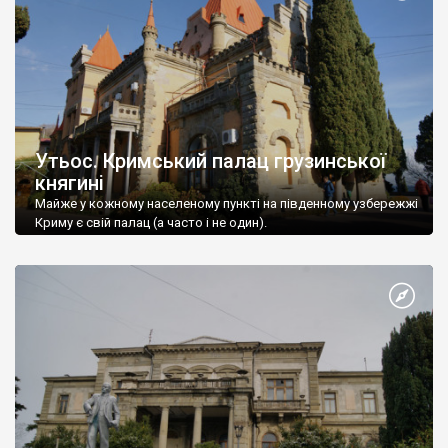
Утьос. Кримський палац грузинської
княгині
Майже у кожному населеному пункті на південному узбережжі
Криму є свій палац (а часто і не один).