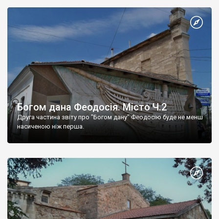
Богом дана Феодосія. Місто Ч.2
Друга частина звіту про "Богом дану" Феодосію буде не менш
насиченою ніж перша.