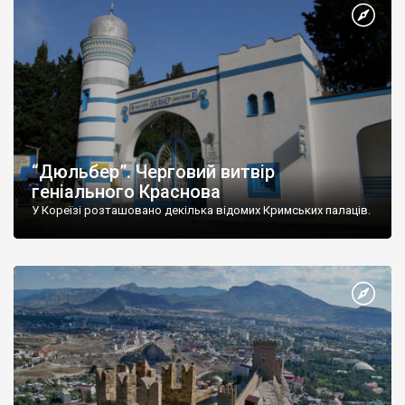
“Дюльбер”. Черговий витвір
геніального Краснова
У Кореїзі розташовано декілька відомих Кримських палаців.