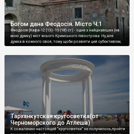
Богом дана Феодосія. Місто Ч.1
Феодосія (Кафа-12 (13) -15 (18) ст) - одне з найцікавіших (на
мою думку) міст всього Кримського півострова .Ну,але
думка в кожного своя, тому щоби розвіяти цей субєктивізм,
запрошую відвідати це
Тарханкутская кругосветка(от
Черноморского до Атлеша)
К сожалению настоящей "кругосветки" не получилось,пройти