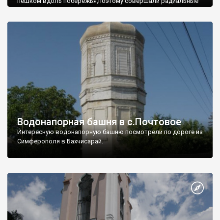
пешком вдоль побережья,поэтому совершали радиальные
вылазки из Оленевки.
Водонапорная башня в с.Почтовое
Интересную водонапорную башню посмотрели по дороге из
Симферополя в Бахчисарай.