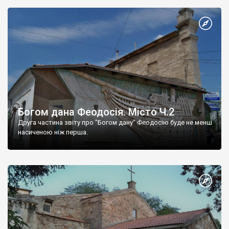
Богом дана Феодосія. Місто Ч.2
Друга частина звіту про "Богом дану" Феодосію буде не менш
насиченою ніж перша.