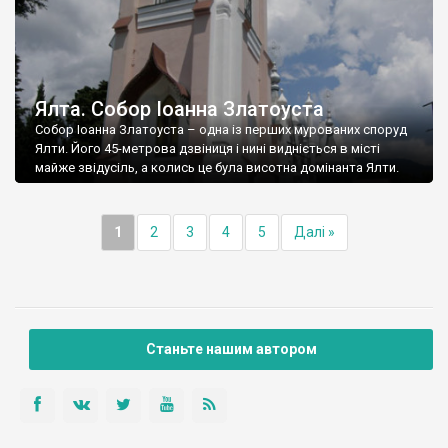
Ялта. Собор Іоанна Златоуста
Собор Іоанна Златоуста – одна із перших мурованих споруд
Ялти. Його 45-метрова дзвіниця і нині видніється в місті
майже звідусіль, а колись це була висотна домінанта Ялти.
1
2
3
4
5
Далі »
Станьте нашим автором