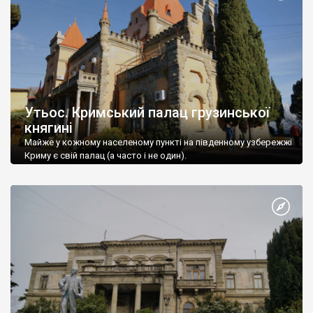
Утьос. Кримський палац грузинської
княгині
Майже у кожному населеному пункті на південному узбережжі
Криму є свій палац (а часто і не один).