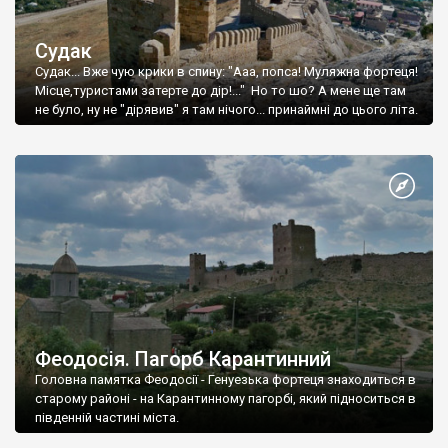
Судак
Судак... Вже чую крики в спину: "Ааа, попса! Муляжна фортеця!
Місце,туристами затерте до дір!..." Но то шо? А мене ще там
не було, ну не "дірявив" я там нічого... принаймні до цього літа.
Феодосія. Пагорб Карантинний
Головна памятка Феодосії - Генуезька фортеця знаходиться в
старому районі - на Карантинному пагорбі, який підноситься в
південній частині міста.