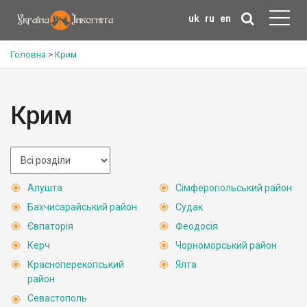
uk
ru
en
Головна
>
Крим
Крим
Алушта
Сімферопольський район
Бахчисарайський район
Судак
Євпаторія
Феодосія
Керч
Чорноморський район
Красноперекопський
Ялта
район
Севастополь