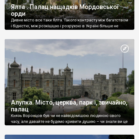
Ялта . Палац нащадків Мордовської
орди
Дивне місто все таки Ялта. Такого контрасту між багатством
і бідністю, між розкішшю і розрухою в Україні більше не
знайдеш.
Алупка. Місто, церква, парк і, звичайно,
палац
Князь Воронцов був чи не найвідомішою людиною свого
часу, але давайте не будемо кривити душею – чи знали ви це
прізвище до відвідин Алупки? Мабуть все таки ні.