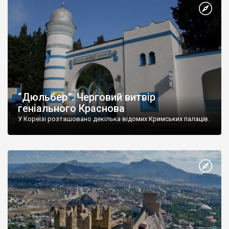
“Дюльбер”. Черговий витвір
геніального Краснова
У Кореїзі розташовано декілька відомих Кримських палаців.