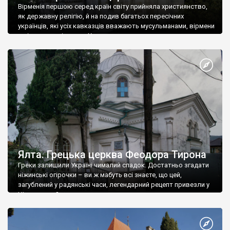
Вірменія першою серед країн світу прийняла християнство,
як державну релігію, й на подив багатьох пересічних
українців, які усіх кавказців вважають мусульманами, вірмени
є відданими вірянами Христа
Ялта. Грецька церква Феодора Тирона
Греки залишили Україні чималий спадок. Достатньо згадати
ніжинські огірочки – ви ж мабуть всі знаєте, що цей,
загублений у радянські часи, легендарний рецепт привезли у
Ніжин греки?