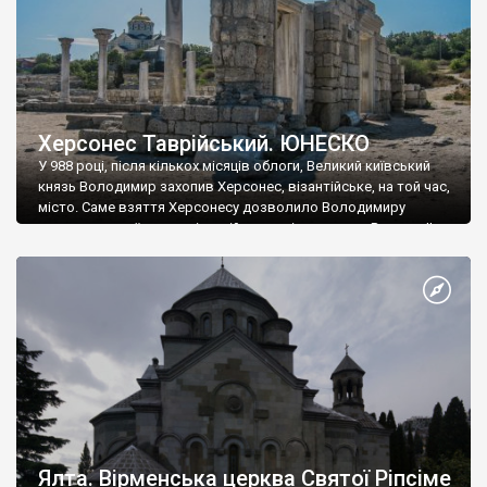
Херсонес Таврійський. ЮНЕСКО
У 988 році, після кількох місяців облоги, Великий київський
князь Володимир захопив Херсонес, візантійське, на той час,
місто. Саме взяття Херсонесу дозволило Володимиру
диктувати свої умови візантійському імператору Василю ІІ, та
одружитися з його дочкою Ганною. Цього ж року, в
Херсонесі Володимир-язичник, став Василем-християнином.
А потім було Хрещення Русі. На честь Херсонесу Таврійського
названо місто […]
Ялта. Вірменська церква Святої Ріпсіме