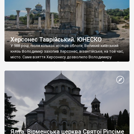
Херсонес Таврійський. ЮНЕСКО
У 988 році, після кількох місяців облоги, Великий київський
князь Володимир захопив Херсонес, візантійське, на той час,
місто. Саме взяття Херсонесу дозволило Володимиру
диктувати свої умови візантійському імператору Василю ІІ, та
одружитися з його дочкою Ганною. Цього ж року, в
Херсонесі Володимир-язичник, став Василем-християнином.
А потім було Хрещення Русі. На честь Херсонесу Таврійського
названо місто […]
Ялта. Вірменська церква Святої Ріпсіме