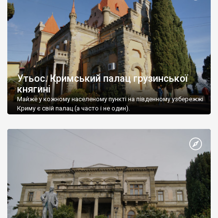
Утьос. Кримський палац грузинської
княгині
Майже у кожному населеному пункті на південному узбережжі
Криму є свій палац (а часто і не один).