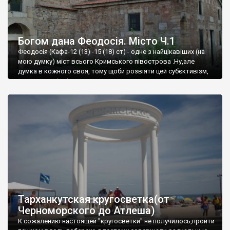
Богом дана Феодосія. Місто Ч.1
Феодосія (Кафа-12 (13) -15 (18) ст) - одне з найцікавіших (на
мою думку) міст всього Кримського півострова .Ну,але
думка в кожного своя, тому щоби розвіяти цей субєктивізм,
запрошую відвідати це
Тарханкутская кругосветка(от
Черноморского до Атлеша)
К сожалению настоящей "кругосветки" не получилось,пройти