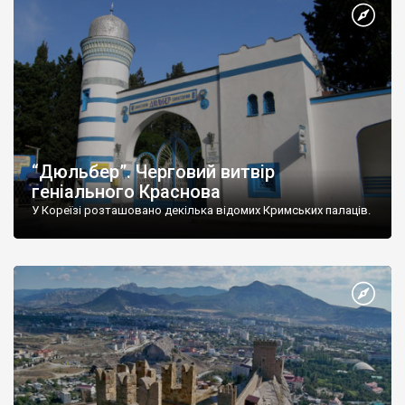
“Дюльбер”. Черговий витвір
геніального Краснова
У Кореїзі розташовано декілька відомих Кримських палаців.