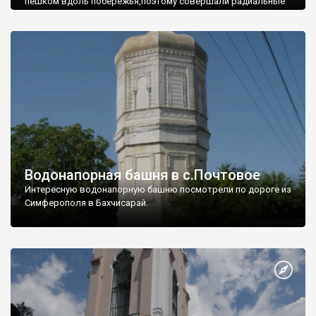
пешком вдоль побережья,поэтому совершали радиальные
вылазки из Оленевки.
Водонапорная башня в с.Почтовое
Интересную водонапорную башню посмотрели по дороге из
Симферополя в Бахчисарай.