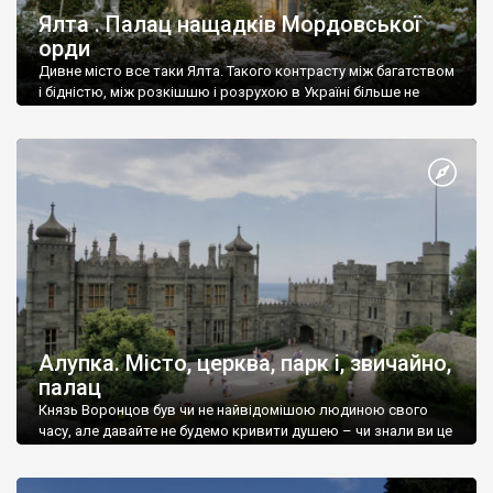
Ялта . Палац нащадків Мордовської
орди
Дивне місто все таки Ялта. Такого контрасту між багатством
і бідністю, між розкішшю і розрухою в Україні більше не
знайдеш.
Алупка. Місто, церква, парк і, звичайно,
палац
Князь Воронцов був чи не найвідомішою людиною свого
часу, але давайте не будемо кривити душею – чи знали ви це
прізвище до відвідин Алупки? Мабуть все таки ні.