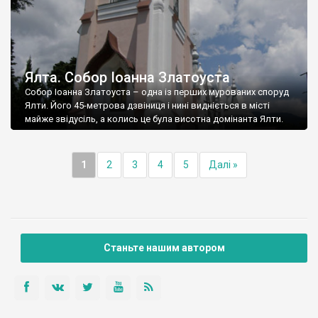
Ялта. Собор Іоанна Златоуста
Собор Іоанна Златоуста – одна із перших мурованих споруд
Ялти. Його 45-метрова дзвіниця і нині видніється в місті
майже звідусіль, а колись це була висотна домінанта Ялти.
1
2
3
4
5
Далі »
Станьте нашим автором