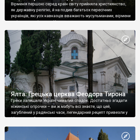
Вірменія першою серед країн світу прийняла християнство,
як державну релігію, й на подив багатьох пересічних
українців, які усіх кавказців вважають мусульманами, вірмени
є відданими вірянами Христа
Ялта. Грецька церква Феодора Тирона
Греки залишили Україні чималий спадок. Достатньо згадати
ніжинські огірочки – ви ж мабуть всі знаєте, що цей,
загублений у радянські часи, легендарний рецепт привезли у
Ніжин греки?