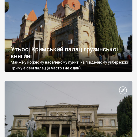
Утьос. Кримський палац грузинської
княгині
Майже у кожному населеному пункті на південному узбережжі
Криму є свій палац (а часто і не один).