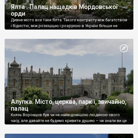
Ялта . Палац нащадків Мордовської
орди
Дивне місто все таки Ялта. Такого контрасту між багатством
і бідністю, між розкішшю і розрухою в Україні більше не
знайдеш.
Алупка. Місто, церква, парк і, звичайно,
палац
Князь Воронцов був чи не найвідомішою людиною свого
часу, але давайте не будемо кривити душею – чи знали ви це
прізвище до відвідин Алупки? Мабуть все таки ні.