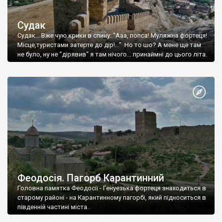
Судак
Судак... Вже чую крики в спину: "Ааа, попса! Муляжна фортеця!
Місце,туристами затерте до дір!..." Но то шо? А мене ще там
не було, ну не "дірявив" я там нічого... принаймні до цього літа.
Феодосія. Пагорб Карантинний
Головна памятка Феодосії - Генуезька фортеця знаходиться в
старому районі - на Карантинному пагорбі, який підноситься в
південній частині міста.