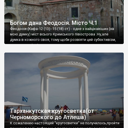
Богом дана Феодосія. Місто Ч.1
Феодосія (Кафа-12 (13) -15 (18) ст) - одне з найцікавіших (на
мою думку) міст всього Кримського півострова .Ну,але
думка в кожного своя, тому щоби розвіяти цей субєктивізм,
запрошую відвідати це
Тарханкутская кругосветка(от
Черноморского до Атлеша)
К сожалению настоящей "кругосветки" не получилось,пройти