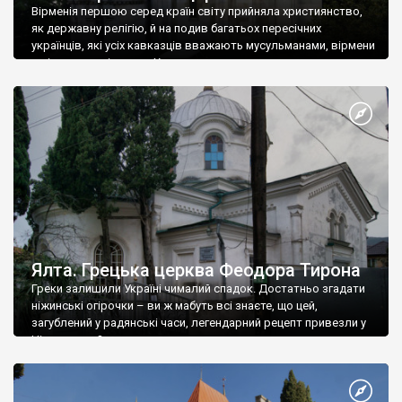
Вірменія першою серед країн світу прийняла християнство,
як державну релігію, й на подив багатьох пересічних
українців, які усіх кавказців вважають мусульманами, вірмени
є відданими вірянами Христа
Ялта. Грецька церква Феодора Тирона
Греки залишили Україні чималий спадок. Достатньо згадати
ніжинські огірочки – ви ж мабуть всі знаєте, що цей,
загублений у радянські часи, легендарний рецепт привезли у
Ніжин греки?