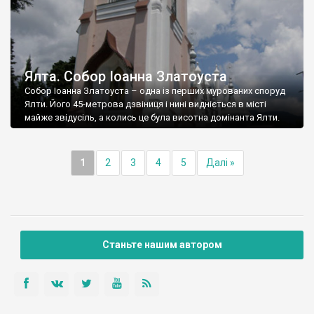
Ялта. Собор Іоанна Златоуста
Собор Іоанна Златоуста – одна із перших мурованих споруд
Ялти. Його 45-метрова дзвіниця і нині видніється в місті
майже звідусіль, а колись це була висотна домінанта Ялти.
1
2
3
4
5
Далі »
Станьте нашим автором