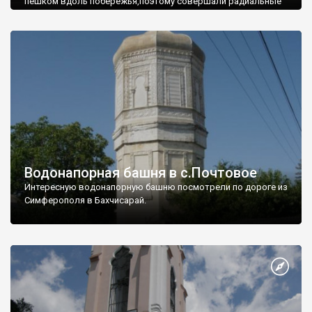
пешком вдоль побережья,поэтому совершали радиальные
вылазки из Оленевки.
Водонапорная башня в с.Почтовое
Интересную водонапорную башню посмотрели по дороге из
Симферополя в Бахчисарай.