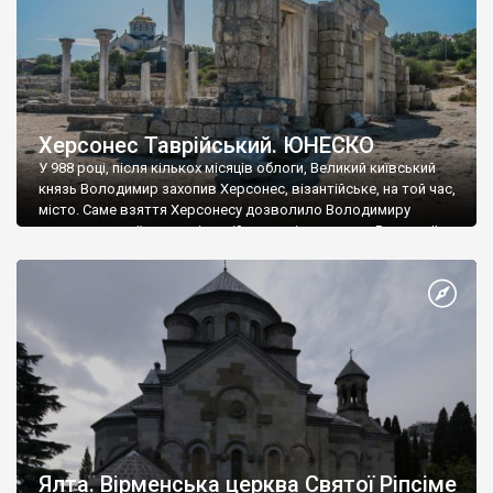
Херсонес Таврійський. ЮНЕСКО
У 988 році, після кількох місяців облоги, Великий київський
князь Володимир захопив Херсонес, візантійське, на той час,
місто. Саме взяття Херсонесу дозволило Володимиру
диктувати свої умови візантійському імператору Василю ІІ, та
одружитися з його дочкою Ганною. Цього ж року, в
Херсонесі Володимир-язичник, став Василем-християнином.
А потім було Хрещення Русі. На честь Херсонесу Таврійського
названо місто […]
Ялта. Вірменська церква Святої Ріпсіме