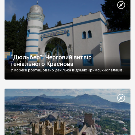
“Дюльбер”. Черговий витвір
геніального Краснова
У Кореїзі розташовано декілька відомих Кримських палаців.