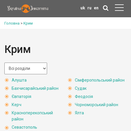
uk
ru
en
Головна
>
Крим
Крим
Алушта
Сімферопольський район
Бахчисарайський район
Судак
Євпаторія
Феодосія
Керч
Чорноморський район
Красноперекопський
Ялта
район
Севастополь