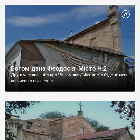
Богом дана Феодосія. Місто Ч.2
Друга частина звіту про "Богом дану" Феодосію буде не менш
насиченою ніж перша.