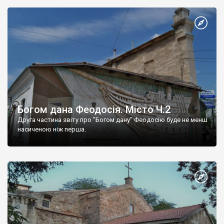
Богом дана Феодосія. Місто Ч.2
Друга частина звіту про "Богом дану" Феодосію буде не менш
насиченою ніж перша.