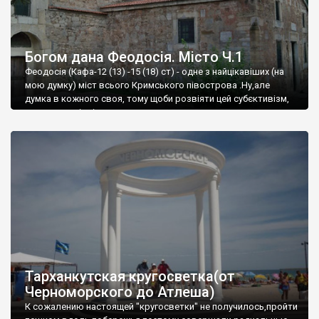
Богом дана Феодосія. Місто Ч.1
Феодосія (Кафа-12 (13) -15 (18) ст) - одне з найцікавіших (на
мою думку) міст всього Кримського півострова .Ну,але
думка в кожного своя, тому щоби розвіяти цей субєктивізм,
запрошую відвідати це
Тарханкутская кругосветка(от
Черноморского до Атлеша)
К сожалению настоящей "кругосветки" не получилось,пройти