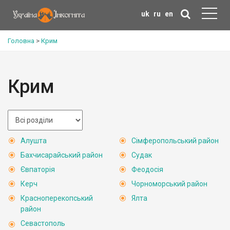
uk
ru
en
Головна
>
Крим
Крим
Алушта
Сімферопольський район
Бахчисарайський район
Судак
Євпаторія
Феодосія
Керч
Чорноморський район
Красноперекопський
Ялта
район
Севастополь