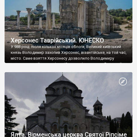
Херсонес Таврійський. ЮНЕСКО
У 988 році, після кількох місяців облоги, Великий київський
князь Володимир захопив Херсонес, візантійське, на той час,
місто. Саме взяття Херсонесу дозволило Володимиру
диктувати свої умови візантійському імператору Василю ІІ, та
одружитися з його дочкою Ганною. Цього ж року, в
Херсонесі Володимир-язичник, став Василем-християнином.
А потім було Хрещення Русі. На честь Херсонесу Таврійського
названо місто […]
Ялта. Вірменська церква Святої Ріпсіме