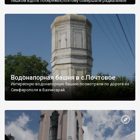
пешком вдоль побережья,поэтому совершали радиальные
вылазки из Оленевки.
Водонапорная башня в с.Почтовое
Интересную водонапорную башню посмотрели по дороге из
Симферополя в Бахчисарай.