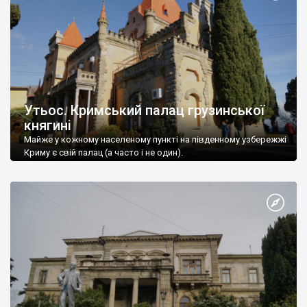
Утьос. Кримський палац грузинської
княгині
Майже у кожному населеному пункті на південному узбережжі
Криму є свій палац (а часто і не один).