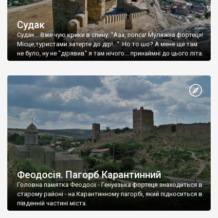
Судак
Судак... Вже чую крики в спину: "Ааа, попса! Муляжна фортеця!
Місце,туристами затерте до дір!..." Но то шо? А мене ще там
не було, ну не "дірявив" я там нічого... принаймні до цього літа.
Феодосія. Пагорб Карантинний
Головна памятка Феодосії - Генуезька фортеця знаходиться в
старому районі - на Карантинному пагорбі, який підноситься в
південній частині міста.