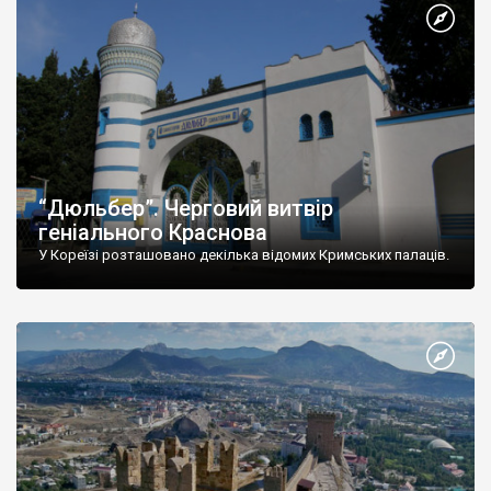
“Дюльбер”. Черговий витвір
геніального Краснова
У Кореїзі розташовано декілька відомих Кримських палаців.