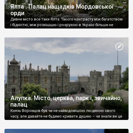
Ялта . Палац нащадків Мордовської
орди
Дивне місто все таки Ялта. Такого контрасту між багатством
і бідністю, між розкішшю і розрухою в Україні більше не
знайдеш.
Алупка. Місто, церква, парк і, звичайно,
палац
Князь Воронцов був чи не найвідомішою людиною свого
часу, але давайте не будемо кривити душею – чи знали ви це
прізвище до відвідин Алупки? Мабуть все таки ні.