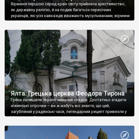
Вірменія першою серед країн світу прийняла християнство,
як державну релігію, й на подив багатьох пересічних
українців, які усіх кавказців вважають мусульманами, вірмени
є відданими вірянами Христа
Ялта. Грецька церква Феодора Тирона
Греки залишили Україні чималий спадок. Достатньо згадати
ніжинські огірочки – ви ж мабуть всі знаєте, що цей,
загублений у радянські часи, легендарний рецепт привезли у
Ніжин греки?