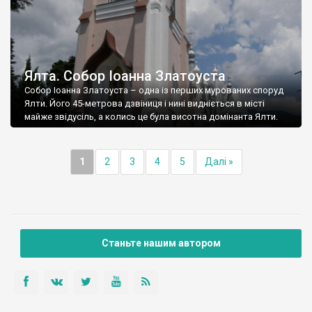
Ялта. Собор Іоанна Златоуста
Собор Іоанна Златоуста – одна із перших мурованих споруд
Ялти. Його 45-метрова дзвіниця і нині видніється в місті
майже звідусіль, а колись це була висотна домінанта Ялти.
1
2
3
4
5
Далі »
Станьте нашим автором