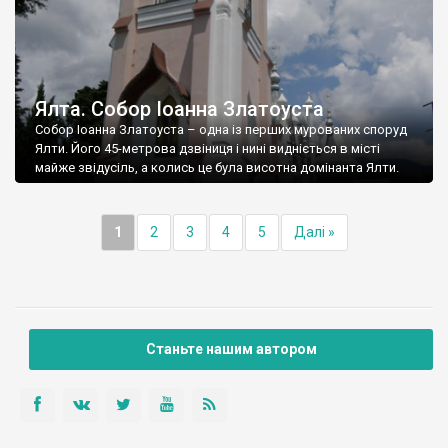
Ялта. Собор Іоанна Златоуста
Собор Іоанна Златоуста – одна із перших мурованих споруд
Ялти. Його 45-метрова дзвіниця і нині видніється в місті
майже звідусіль, а колись це була висотна домінанта Ялти.
1
2
3
4
5
Далі »
Станьте нашим автором