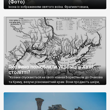
(Фото)
музей-палац, будинок-музей Чєхова А.П. Кримськотатарський
музей мистецтв,
Бахчисарайський державний історико-
Ікона із зображенням святого воїна. Фрагментована,
культурний заповідник
та ін. На Кримському півострові були
втрачена нижня частина. Стеатит. XI-XII ст. Візантія. Ще у
травні російські окупанти вивезли з Криму до державного
розташовані: столиця царських скіфів –
Неаполь Скіфський
,
музею «Новгородський музей-заповідник» сотні артефактів
античні міста: Херсонес,
Пантикапей, Німфей
, Керкінітида,
візантійської доби. Раритети викрадені з фондів об’єкту
Киммерік, візантійські поселення: Горзувити,
Алустон
.
культурної спадщини ЮНЕСКО «Херсонеса Таврійського».
Офіційно – на виставку «Золото Візантії», але експерти та
Кримський півострів відрізняється різноманітністю природних
влада в Україні вважають це лише […]
ландшафтів. Північна його частину займає степ; південні
райони півострова – це покриті лісами Кримські гори. Вздовж
південного узбережжя Кримських гір лежить прибережна
смуга (від 2 до 5 км), де розміщені всесвітньо відомі курорти:
Ялта, Алупка, Симеїз,
Гурзуф
, Місхор, Лівадія, Форос,
Алушта
.
Яке вино полюбляли українці в XVIII
столітті?
“Козаки спускаються на своїх човнах Бористеном до Очакова
та Криму, везучи різноманітний крам. Вони продають шкіри,
тютюн (kasak-tutun), мотузки, коноплі, полотно, вугілля, рибу,
а купують сіль, вина, сушені фрукти, олію, мило, ладан,
кінське спорядження, овечі тулупи, котрі називаються
«повстяками» (postaki)…” “Вино. Крим виробляє відмінне вино
і його вдосталь: воно все дуже легке біле і дуже […]