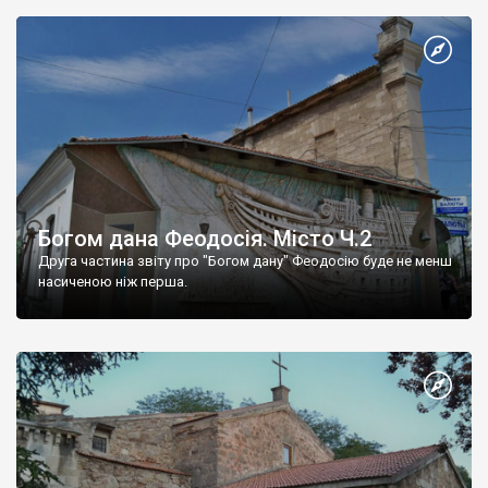
Богом дана Феодосія. Місто Ч.2
Друга частина звіту про "Богом дану" Феодосію буде не менш
насиченою ніж перша.