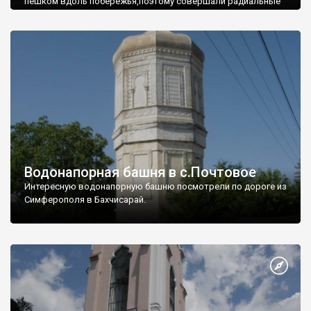
пешком вдоль побережья,поэтому совершали радиальные
вылазки из Оленевки.
Водонапорная башня в с.Почтовое
Интересную водонапорную башню посмотрели по дороге из
Симферополя в Бахчисарай.