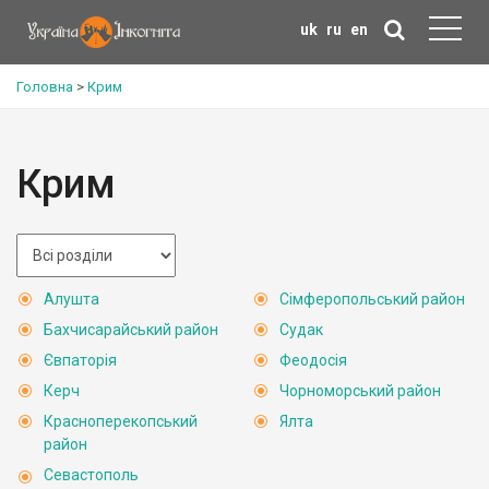
uk
ru
en
Головна
>
Крим
Крим
Алушта
Сімферопольський район
Бахчисарайський район
Судак
Євпаторія
Феодосія
Керч
Чорноморський район
Красноперекопський
Ялта
район
Севастополь