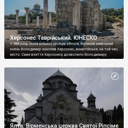
Херсонес Таврійський. ЮНЕСКО
У 988 році, після кількох місяців облоги, Великий київський
князь Володимир захопив Херсонес, візантійське, на той час,
місто. Саме взяття Херсонесу дозволило Володимиру
диктувати свої умови візантійському імператору Василю ІІ, та
одружитися з його дочкою Ганною. Цього ж року, в
Херсонесі Володимир-язичник, став Василем-християнином.
А потім було Хрещення Русі. На честь Херсонесу Таврійського
названо місто […]
Ялта. Вірменська церква Святої Ріпсіме