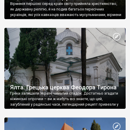
Вірменія першою серед країн світу прийняла християнство,
як державну релігію, й на подив багатьох пересічних
українців, які усіх кавказців вважають мусульманами, вірмени
є відданими вірянами Христа
Ялта. Грецька церква Феодора Тирона
Греки залишили Україні чималий спадок. Достатньо згадати
ніжинські огірочки – ви ж мабуть всі знаєте, що цей,
загублений у радянські часи, легендарний рецепт привезли у
Ніжин греки?