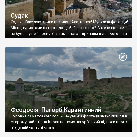
Судак
Судак... Вже чую крики в спину: "Ааа, попса! Муляжна фортеця!
Місце,туристами затерте до дір!..." Но то шо? А мене ще там
не було, ну не "дірявив" я там нічого... принаймні до цього літа.
Феодосія. Пагорб Карантинний
Головна памятка Феодосії - Генуезька фортеця знаходиться в
старому районі - на Карантинному пагорбі, який підноситься в
південній частині міста.