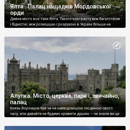
Ялта . Палац нащадків Мордовської
орди
Дивне місто все таки Ялта. Такого контрасту між багатством
і бідністю, між розкішшю і розрухою в Україні більше не
знайдеш.
Алупка. Місто, церква, парк і, звичайно,
палац
Князь Воронцов був чи не найвідомішою людиною свого
часу, але давайте не будемо кривити душею – чи знали ви це
прізвище до відвідин Алупки? Мабуть все таки ні.