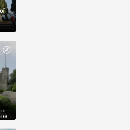
ої
ого
и ви