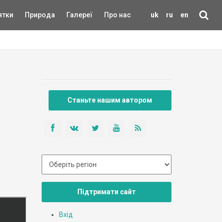
ятки
Природа
Галереї
Про нас
uk
ru
en
Станьте нашим автором
Підтримати сайт
Вхід