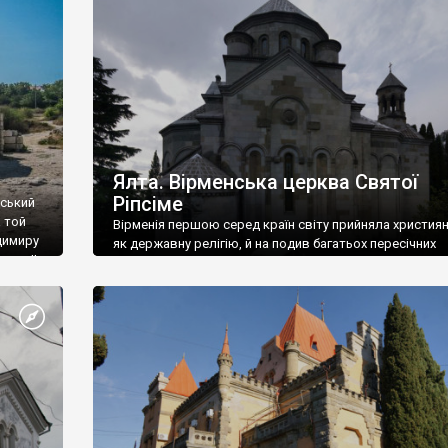
ефактів
називаються «повстяками» (postaki)…” “Вино. Крим
єкту
виробляє відмінне вино і його вдосталь: воно все ду
го».
легке біле і дуже […]
ти та
Ялта. Вірменська церква Святої
Ріпсіме
вський
 той
Вірменія першою серед країн світу прийняла христия
димиру
як державну релігію, й на подив багатьох пересічних
илю ІІ,
українців, які усіх кавказців вважають мусульманами,
 в
вірмени є відданими вірянами Христа