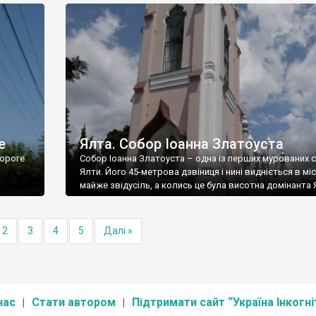
е
Ялта. Собор Іоанна Златоуста
ороге
Собор Іоанна Златоуста – одна із перших мурованих 
Ялти. Його 45-метрова дзвіниця і нині видніється в міс
майже звідусіль, а колись це була висотна домінанта 
2
3
4
5
Далі »
нас
Стати автором
Підтримати сайт “Україна Інкогні