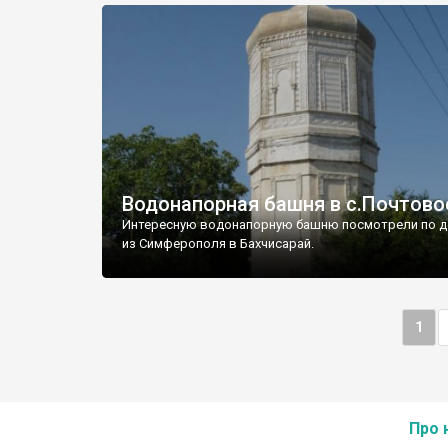
Водонапорная башня в с.Почтово
Интересную водонапорную башню посмотрели по д
из Симферополя в Бахчисарай.
1
Про 