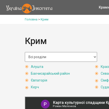
Крам
Головна
>
Крим
Крим
Алушта
Крас
Бахчисарайський район
Сева
Євпаторія
Сімф
Керч
Суда