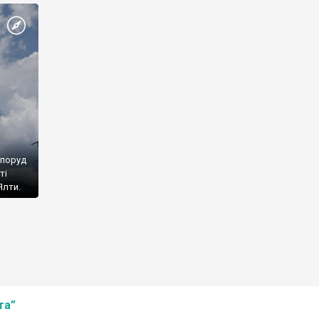
споруд
ті
Ялти.
та”