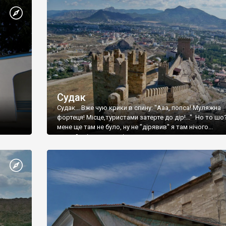
Судак
Судак... Вже чую крики в спину: "Ааа, попса! Муляжна
фортеця! Місце,туристами затерте до дір!..." Но то шо
мене ще там не було, ну не "дірявив" я там нічого...
принаймні до цього літа.