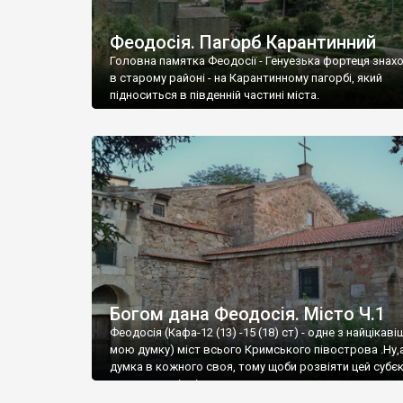
Феодосія. Пагорб Карантинний
Головна памятка Феодосії - Генуезька фортеця знах
в старому районі - на Карантинному пагорбі, який
підноситься в південній частині міста.
Богом дана Феодосія. Місто Ч.1
Феодосія (Кафа-12 (13) -15 (18) ст) - одне з найцікаві
мою думку) міст всього Кримського півострова .Ну,
думка в кожного своя, тому щоби розвіяти цей субєк
запрошую відвідати це