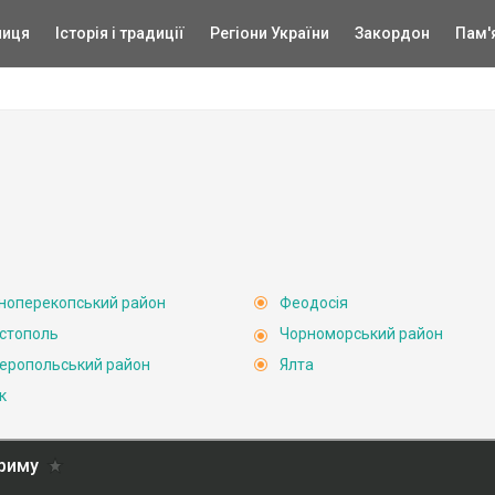
ниця
Історія і традиції
Регіони України
Закордон
Пам'
ноперекопський район
Феодосія
стополь
Чорноморський район
еропольський район
Ялта
к