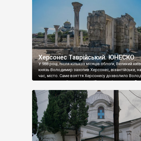
музею «Новгородський музей-заповідник» сотні арт
візантійської доби. Раритети викрадені з фондів об’
культурної спадщини ЮНЕСКО «Херсонеса Таврійсько
Офіційно – на виставку «Золото Візантії», але експер
влада в Україні вважають це лише […]
Херсонес Таврійський. ЮНЕСКО
У 988 році, після кількох місяців облоги, Великий киї
князь Володимир захопив Херсонес, візантійське, на
час, місто. Саме взяття Херсонесу дозволило Воло
диктувати свої умови візантійському імператору Вас
та одружитися з його дочкою Ганною. Цього ж року,
Херсонесі Володимир-язичник, став Василем-
християнином. А потім було Хрещення Русі. На честь
Херсонесу Таврійського названо місто […]