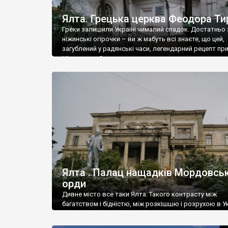
Ялта. Грецька церква Феодора Ти
Греки залишили Україні чималий спадок. Достатньо 
ніжинські огірочки – ви ж мабуть всі знаєте, що цей,
загублений у радянські часи, легендарний рецепт пр
Ніжин греки?
Ялта . Палац нащадків Мордовськ
орди
Дивне місто все таки Ялта. Такого контрасту між
багатством і бідністю, між розкішшю і розрухою в Ук
більше не знайдеш.