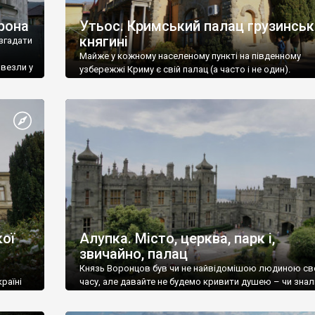
рона
Утьос. Кримський палац грузинськ
княгині
згадати
Майже у кожному населеному пункті на південному
ивезли у
узбережжі Криму є свій палац (а часто і не один).
ої
Алупка. Місто, церква, парк і,
звичайно, палац
Князь Воронцов був чи не найвідомішою людиною св
раїні
часу, але давайте не будемо кривити душею – чи знал
це прізвище до відвідин Алупки? Мабуть все таки ні.