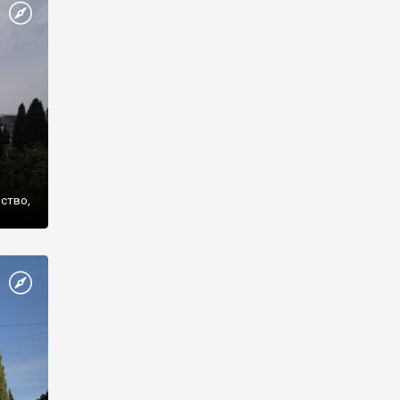
же
нство,