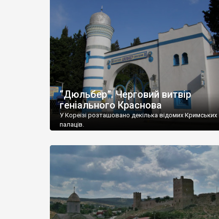
“Дюльбер”. Черговий витвір
геніального Краснова
У Кореїзі розташовано декілька відомих Кримських
палаців.