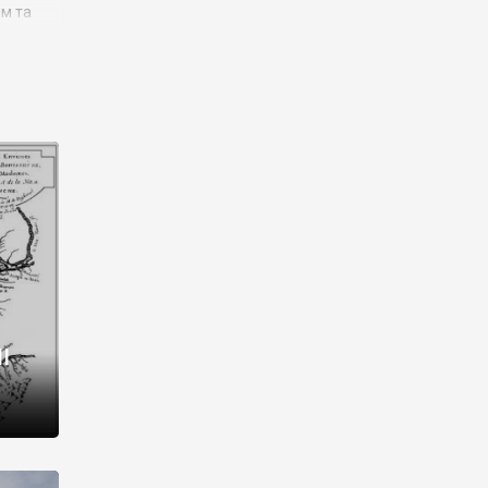
им та
ора і
є
го типу,
ей-
рний
ста:
 райони
від 2
I
і,
рукти,
 котрі