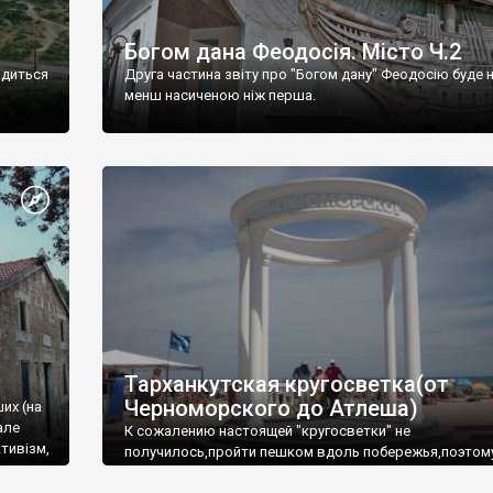
Богом дана Феодосія. Місто Ч.2
одиться
Друга частина звіту про "Богом дану" Феодосію буде 
менш насиченою ніж перша.
Тарханкутская кругосветка(от
Черноморского до Атлеша)
ших (на
але
К сожалению настоящей "кругосветки" не
тивізм,
получилось,пройти пешком вдоль побережья,поэтом
совершали радиальные вылазки из Оленевки.