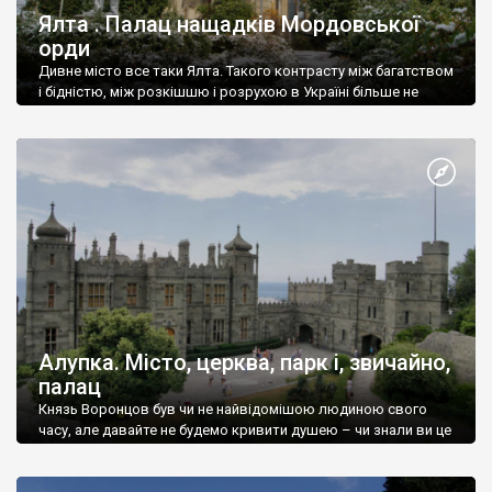
Ялта . Палац нащадків Мордовської
орди
Дивне місто все таки Ялта. Такого контрасту між багатством
і бідністю, між розкішшю і розрухою в Україні більше не
знайдеш.
Алупка. Місто, церква, парк і, звичайно,
палац
Князь Воронцов був чи не найвідомішою людиною свого
часу, але давайте не будемо кривити душею – чи знали ви це
прізвище до відвідин Алупки? Мабуть все таки ні.