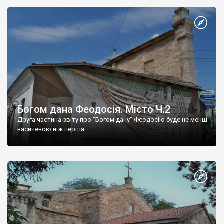
Богом дана Феодосія. Місто Ч.2
Друга частина звіту про "Богом дану" Феодосію буде не менш
насиченою ніж перша.