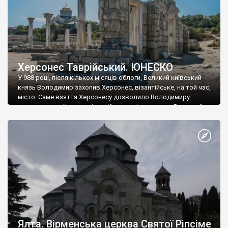
Херсонес Таврійський. ЮНЕСКО
У 988 році, після кількох місяців облоги, Великий київський
князь Володимир захопив Херсонес, візантійське, на той час,
місто. Саме взяття Херсонесу дозволило Володимиру
диктувати свої умови візантійському імператору Василю ІІ, та
одружитися з його дочкою Ганною. Цього ж року, в
Херсонесі Володимир-язичник, став Василем-християнином.
А потім було Хрещення Русі. На честь Херсонесу Таврійського
названо місто […]
Ялта. Вірменська церква Святої Ріпсіме