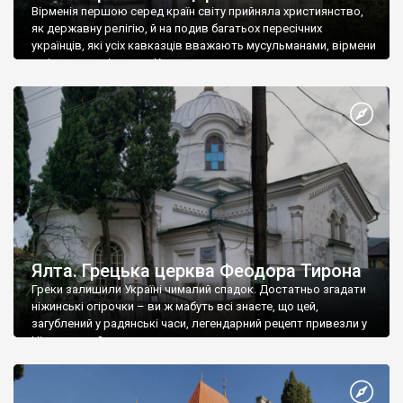
Вірменія першою серед країн світу прийняла християнство,
як державну релігію, й на подив багатьох пересічних
українців, які усіх кавказців вважають мусульманами, вірмени
є відданими вірянами Христа
Ялта. Грецька церква Феодора Тирона
Греки залишили Україні чималий спадок. Достатньо згадати
ніжинські огірочки – ви ж мабуть всі знаєте, що цей,
загублений у радянські часи, легендарний рецепт привезли у
Ніжин греки?