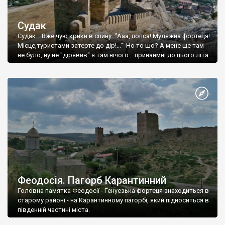
Судак
Судак... Вже чую крики в спину: "Ааа, попса! Муляжна фортеця!
Місце,туристами затерте до дір!..." Но то шо? А мене ще там
не було, ну не "дірявив" я там нічого... принаймні до цього літа.
Феодосія. Пагорб Карантинний
Головна памятка Феодосії - Генуезька фортеця знаходиться в
старому районі - на Карантинному пагорбі, який підноситься в
південній частині міста.