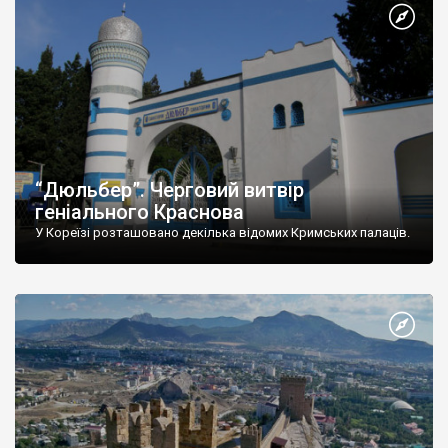
“Дюльбер”. Черговий витвір
геніального Краснова
У Кореїзі розташовано декілька відомих Кримських палаців.