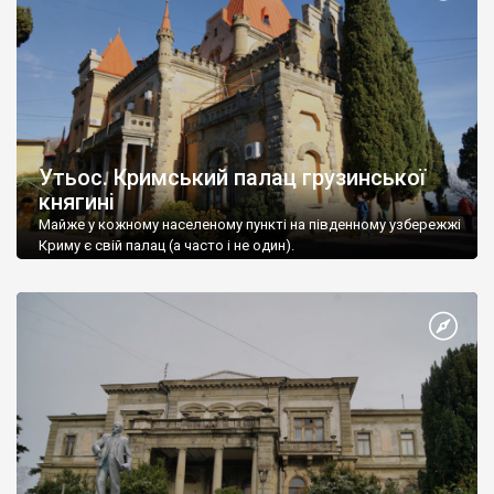
Утьос. Кримський палац грузинської
княгині
Майже у кожному населеному пункті на південному узбережжі
Криму є свій палац (а часто і не один).