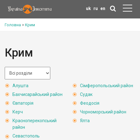
uk
ru
en
Головна
>
Крим
Крим
Алушта
Сімферопольський район
Бахчисарайський район
Судак
Євпаторія
Феодосія
Керч
Чорноморський район
Красноперекопський
Ялта
район
Севастополь