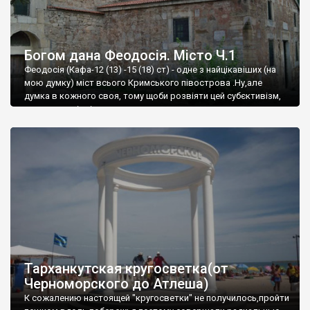
Богом дана Феодосія. Місто Ч.1
Феодосія (Кафа-12 (13) -15 (18) ст) - одне з найцікавіших (на
мою думку) міст всього Кримського півострова .Ну,але
думка в кожного своя, тому щоби розвіяти цей субєктивізм,
запрошую відвідати це
Тарханкутская кругосветка(от
Черноморского до Атлеша)
К сожалению настоящей "кругосветки" не получилось,пройти