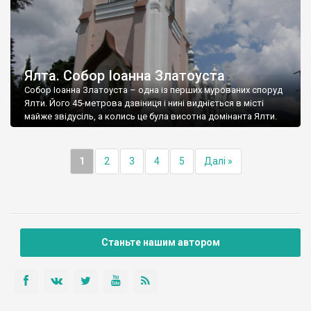
Ялта. Собор Іоанна Златоуста
Собор Іоанна Златоуста – одна із перших мурованих споруд
Ялти. Його 45-метрова дзвіниця і нині видніється в місті
майже звідусіль, а колись це була висотна домінанта Ялти.
1
2
3
4
5
Далі »
Станьте нашим автором