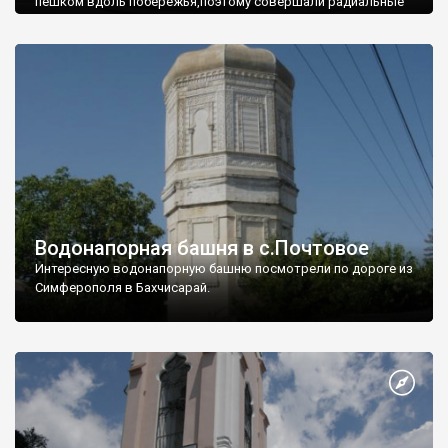
пешком вдоль побережья,поэтому совершали радиальные
вылазки из Оленевки.
Водонапорная башня в с.Почтовое
Интересную водонапорную башню посмотрели по дороге из
Симферополя в Бахчисарай.