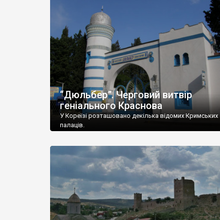
“Дюльбер”. Черговий витвір
геніального Краснова
У Кореїзі розташовано декілька відомих Кримських
палаців.