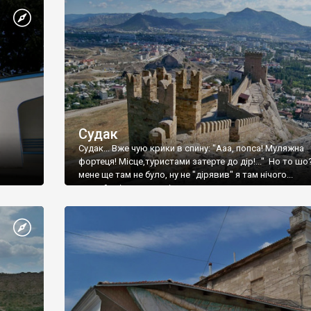
Судак
Судак... Вже чую крики в спину: "Ааа, попса! Муляжна
фортеця! Місце,туристами затерте до дір!..." Но то шо
мене ще там не було, ну не "дірявив" я там нічого...
принаймні до цього літа.