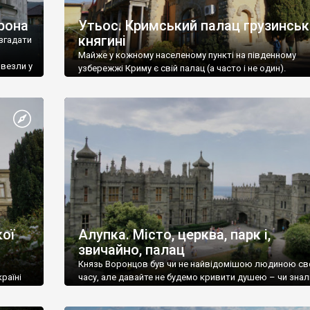
рона
Утьос. Кримський палац грузинськ
княгині
згадати
Майже у кожному населеному пункті на південному
ивезли у
узбережжі Криму є свій палац (а часто і не один).
ої
Алупка. Місто, церква, парк і,
звичайно, палац
Князь Воронцов був чи не найвідомішою людиною св
раїні
часу, але давайте не будемо кривити душею – чи знал
це прізвище до відвідин Алупки? Мабуть все таки ні.