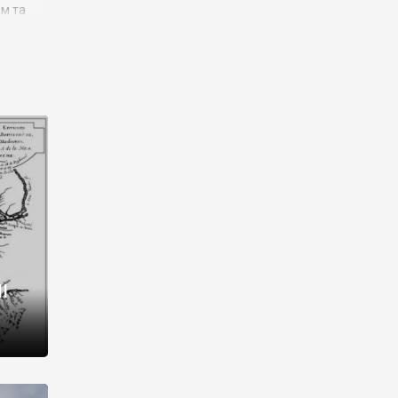
им та
ора і
є
го типу,
ей-
рний
ста:
 райони
від 2
I
і,
рукти,
 котрі