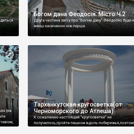
Богом дана Феодосія. Місто Ч.2
одиться
Друга частина звіту про "Богом дану" Феодосію буде 
менш насиченою ніж перша.
Тарханкутская кругосветка(от
Черноморского до Атлеша)
ших (на
але
К сожалению настоящей "кругосветки" не
тивізм,
получилось,пройти пешком вдоль побережья,поэтом
совершали радиальные вылазки из Оленевки.