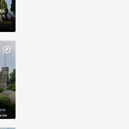
ої
ого
и ви