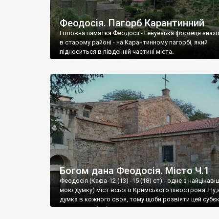
Феодосія. Пагорб Карантинний
Головна памятка Феодосії - Генуезька фортеця знах
в старому районі - на Карантинному пагорбі, який
підноситься в південній частині міста.
Богом дана Феодосія. Місто Ч.1
Феодосія (Кафа-12 (13) -15 (18) ст) - одне з найцікаві
мою думку) міст всього Кримського півострова .Ну,
думка в кожного своя, тому щоби розвіяти цей субєк
запрошую відвідати це