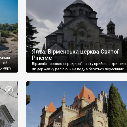
ефактів
називаються «повстяками» (postaki)…” “Вино. Крим
єкту
виробляє відмінне вино і його вдосталь: воно все ду
го».
легке біле і дуже […]
ти та
Ялта. Вірменська церква Святої
Ріпсіме
вський
 той
Вірменія першою серед країн світу прийняла христия
димиру
як державну релігію, й на подив багатьох пересічних
илю ІІ,
українців, які усіх кавказців вважають мусульманами,
 в
вірмени є відданими вірянами Христа