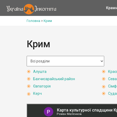
Крам
Головна
>
Крим
Крим
Алушта
Крас
Бахчисарайський район
Сева
Євпаторія
Сімф
Керч
Суда