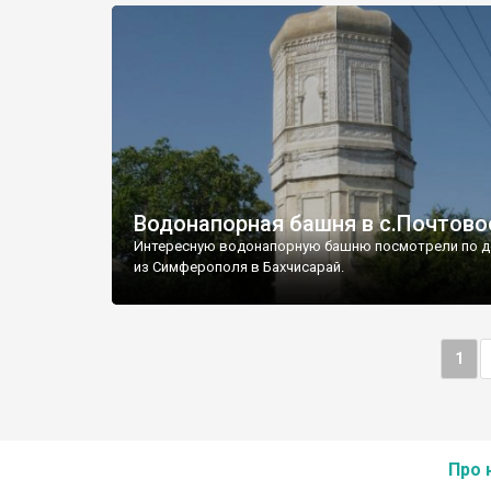
Водонапорная башня в с.Почтово
Интересную водонапорную башню посмотрели по д
из Симферополя в Бахчисарай.
1
Про 