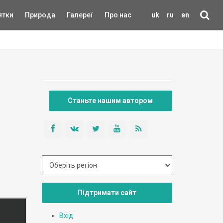
ятки
Природа
Галереї
Про нас
uk
ru
en
Станьте нашим автором
Підтримати сайт
Вхід