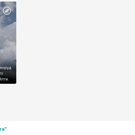
споруд
ті
Ялти.
та”