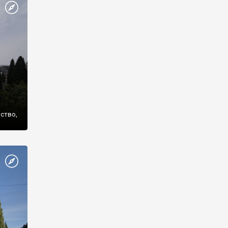
же
нство,