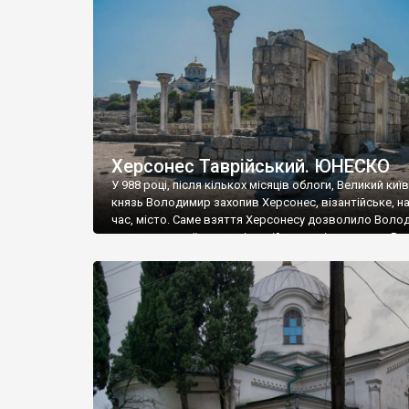
музею «Новгородський музей-заповідник» сотні арт
візантійської доби. Раритети викрадені з фондів об’
культурної спадщини ЮНЕСКО «Херсонеса Таврійсько
Офіційно – на виставку «Золото Візантії», але експер
влада в Україні вважають це лише […]
Херсонес Таврійський. ЮНЕСКО
У 988 році, після кількох місяців облоги, Великий киї
князь Володимир захопив Херсонес, візантійське, на
час, місто. Саме взяття Херсонесу дозволило Воло
диктувати свої умови візантійському імператору Вас
та одружитися з його дочкою Ганною. Цього ж року,
Херсонесі Володимир-язичник, став Василем-
християнином. А потім було Хрещення Русі. На честь
Херсонесу Таврійського названо місто […]