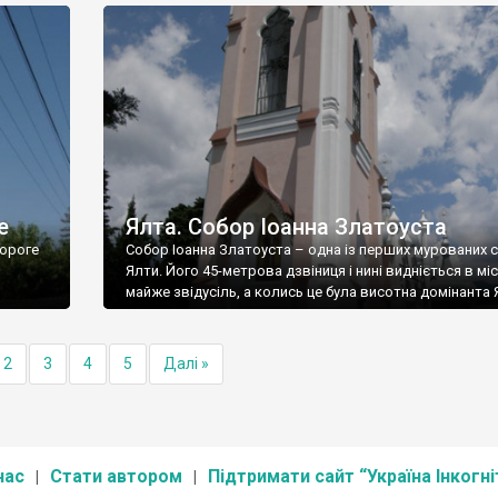
е
Ялта. Собор Іоанна Златоуста
ороге
Собор Іоанна Златоуста – одна із перших мурованих 
Ялти. Його 45-метрова дзвіниця і нині видніється в міс
майже звідусіль, а колись це була висотна домінанта 
2
3
4
5
Далі »
нас
Стати автором
Підтримати сайт “Україна Інкогні