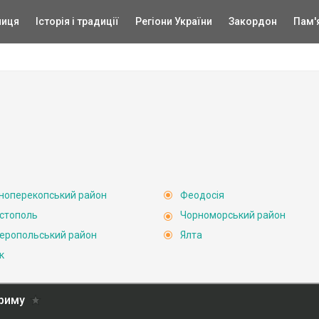
ниця
Історія і традиції
Регіони України
Закордон
Пам'
ноперекопський район
Феодосія
стополь
Чорноморський район
еропольський район
Ялта
к