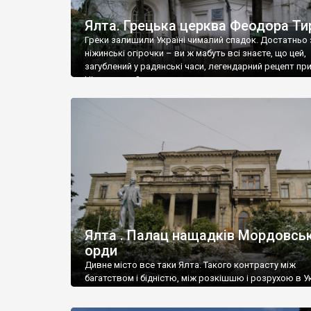
Ялта. Грецька церква Феодора Ти
Греки залишили Україні чималий спадок. Достатньо 
ніжинські огірочки – ви ж мабуть всі знаєте, що цей,
загублений у радянські часи, легендарний рецепт пр
Ніжин греки?
Ялта . Палац нащадків Мордовськ
орди
Дивне місто все таки Ялта. Такого контрасту між
багатством і бідністю, між розкішшю і розрухою в Ук
більше не знайдеш.