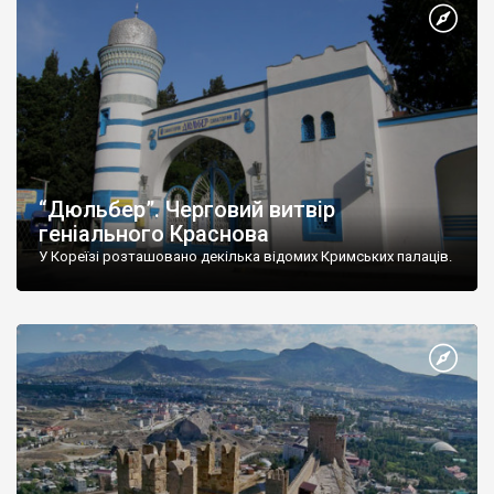
“Дюльбер”. Черговий витвір
геніального Краснова
У Кореїзі розташовано декілька відомих Кримських палаців.