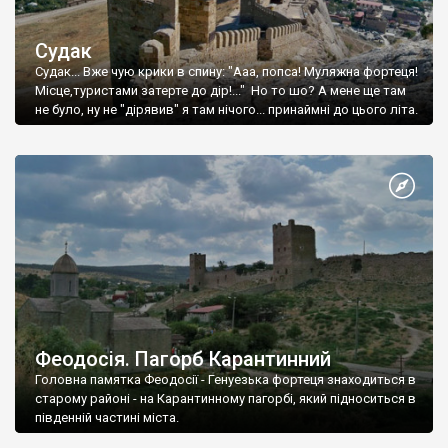
Судак
Судак... Вже чую крики в спину: "Ааа, попса! Муляжна фортеця!
Місце,туристами затерте до дір!..." Но то шо? А мене ще там
не було, ну не "дірявив" я там нічого... принаймні до цього літа.
Феодосія. Пагорб Карантинний
Головна памятка Феодосії - Генуезька фортеця знаходиться в
старому районі - на Карантинному пагорбі, який підноситься в
південній частині міста.