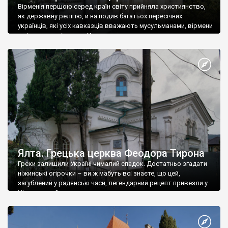
Вірменія першою серед країн світу прийняла християнство,
як державну релігію, й на подив багатьох пересічних
українців, які усіх кавказців вважають мусульманами, вірмени
є відданими вірянами Христа
Ялта. Грецька церква Феодора Тирона
Греки залишили Україні чималий спадок. Достатньо згадати
ніжинські огірочки – ви ж мабуть всі знаєте, що цей,
загублений у радянські часи, легендарний рецепт привезли у
Ніжин греки?