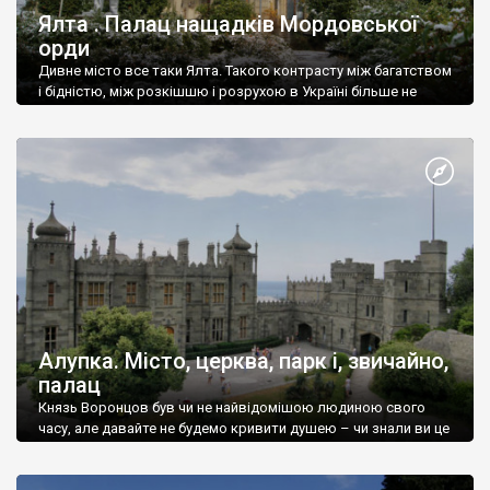
Ялта . Палац нащадків Мордовської
орди
Дивне місто все таки Ялта. Такого контрасту між багатством
і бідністю, між розкішшю і розрухою в Україні більше не
знайдеш.
Алупка. Місто, церква, парк і, звичайно,
палац
Князь Воронцов був чи не найвідомішою людиною свого
часу, але давайте не будемо кривити душею – чи знали ви це
прізвище до відвідин Алупки? Мабуть все таки ні.