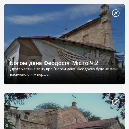
Богом дана Феодосія. Місто Ч.2
Друга частина звіту про "Богом дану" Феодосію буде не менш
насиченою ніж перша.