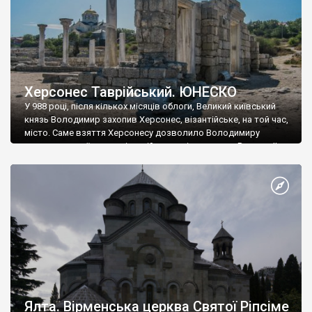
Херсонес Таврійський. ЮНЕСКО
У 988 році, після кількох місяців облоги, Великий київський
князь Володимир захопив Херсонес, візантійське, на той час,
місто. Саме взяття Херсонесу дозволило Володимиру
диктувати свої умови візантійському імператору Василю ІІ, та
одружитися з його дочкою Ганною. Цього ж року, в
Херсонесі Володимир-язичник, став Василем-християнином.
А потім було Хрещення Русі. На честь Херсонесу Таврійського
названо місто […]
Ялта. Вірменська церква Святої Ріпсіме