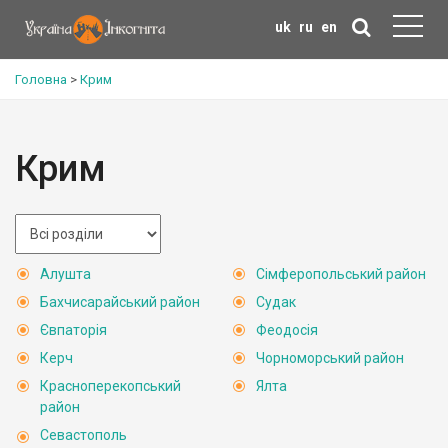
uk
ru
en
Головна
>
Крим
Крим
Алушта
Сімферопольський район
Бахчисарайський район
Судак
Євпаторія
Феодосія
Керч
Чорноморський район
Красноперекопський
Ялта
район
Севастополь