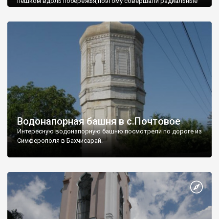
пешком вдоль побережья,поэтому совершали радиальные
вылазки из Оленевки.
Водонапорная башня в с.Почтовое
Интересную водонапорную башню посмотрели по дороге из
Симферополя в Бахчисарай.