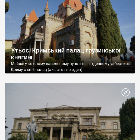
Утьос. Кримський палац грузинської
княгині
Майже у кожному населеному пункті на південному узбережжі
Криму є свій палац (а часто і не один).