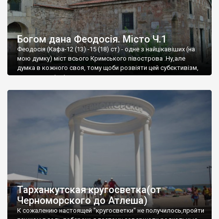
Богом дана Феодосія. Місто Ч.1
Феодосія (Кафа-12 (13) -15 (18) ст) - одне з найцікавіших (на
мою думку) міст всього Кримського півострова .Ну,але
думка в кожного своя, тому щоби розвіяти цей субєктивізм,
запрошую відвідати це
Тарханкутская кругосветка(от
Черноморского до Атлеша)
К сожалению настоящей "кругосветки" не получилось,пройти