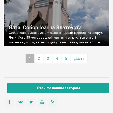
Ялта. Собор Іоанна Златоуста
Собор Іоанна Златоуста – одна із перших мурованих споруд
Ялти. Його 45-метрова дзвіниця і нині видніється в місті
майже звідусіль, а колись це була висотна домінанта Ялти.
1
2
3
4
5
Далі »
Станьте нашим автором