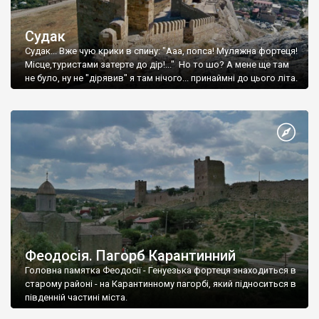
Судак
Судак... Вже чую крики в спину: "Ааа, попса! Муляжна фортеця!
Місце,туристами затерте до дір!..." Но то шо? А мене ще там
не було, ну не "дірявив" я там нічого... принаймні до цього літа.
Феодосія. Пагорб Карантинний
Головна памятка Феодосії - Генуезька фортеця знаходиться в
старому районі - на Карантинному пагорбі, який підноситься в
південній частині міста.