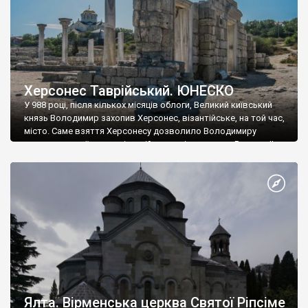
Херсонес Таврійський. ЮНЕСКО
У 988 році, після кількох місяців облоги, Великий київський
князь Володимир захопив Херсонес, візантійське, на той час,
місто. Саме взяття Херсонесу дозволило Володимиру
диктувати свої умови візантійському імператору Василю ІІ, та
одружитися з його дочкою Ганною. Цього ж року, в
Херсонесі Володимир-язичник, став Василем-християнином.
А потім було Хрещення Русі. На честь Херсонесу Таврійського
названо місто […]
Ялта. Вірменська церква Святої Ріпсіме