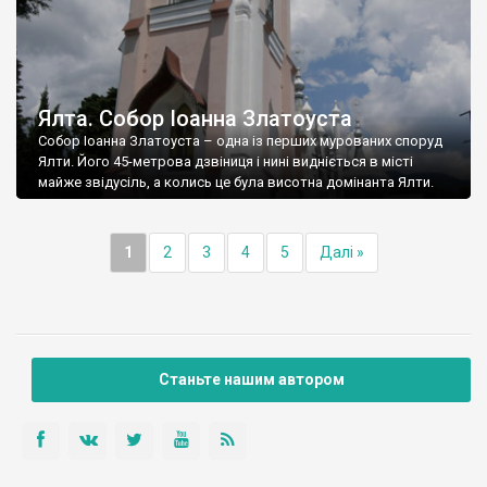
Ялта. Собор Іоанна Златоуста
Собор Іоанна Златоуста – одна із перших мурованих споруд
Ялти. Його 45-метрова дзвіниця і нині видніється в місті
майже звідусіль, а колись це була висотна домінанта Ялти.
1
2
3
4
5
Далі »
Станьте нашим автором