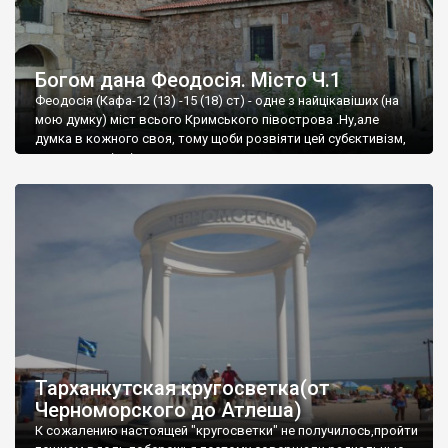
Богом дана Феодосія. Місто Ч.1
Феодосія (Кафа-12 (13) -15 (18) ст) - одне з найцікавіших (на
мою думку) міст всього Кримського півострова .Ну,але
думка в кожного своя, тому щоби розвіяти цей субєктивізм,
запрошую відвідати це
Тарханкутская кругосветка(от
Черноморского до Атлеша)
К сожалению настоящей "кругосветки" не получилось,пройти