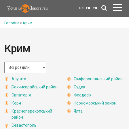
uk
ru
en
Головна
>
Крим
Крим
Алушта
Сімферопольський район
Бахчисарайський район
Судак
Євпаторія
Феодосія
Керч
Чорноморський район
Красноперекопський
Ялта
район
Севастополь