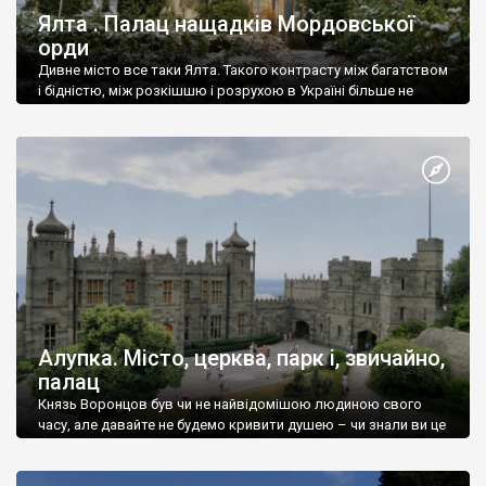
Ялта . Палац нащадків Мордовської
орди
Дивне місто все таки Ялта. Такого контрасту між багатством
і бідністю, між розкішшю і розрухою в Україні більше не
знайдеш.
Алупка. Місто, церква, парк і, звичайно,
палац
Князь Воронцов був чи не найвідомішою людиною свого
часу, але давайте не будемо кривити душею – чи знали ви це
прізвище до відвідин Алупки? Мабуть все таки ні.