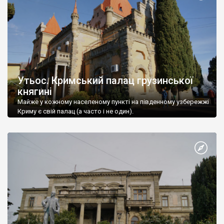
Утьос. Кримський палац грузинської
княгині
Майже у кожному населеному пункті на південному узбережжі
Криму є свій палац (а часто і не один).