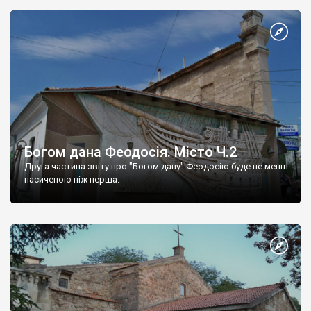
Богом дана Феодосія. Місто Ч.2
Друга частина звіту про "Богом дану" Феодосію буде не менш
насиченою ніж перша.