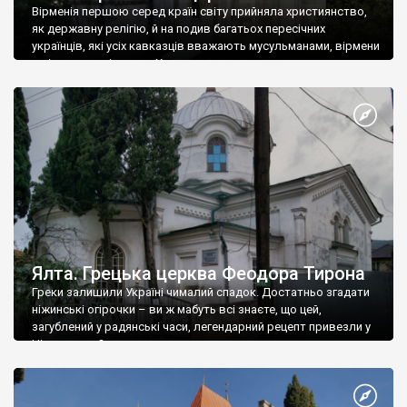
Вірменія першою серед країн світу прийняла християнство,
як державну релігію, й на подив багатьох пересічних
українців, які усіх кавказців вважають мусульманами, вірмени
є відданими вірянами Христа
Ялта. Грецька церква Феодора Тирона
Греки залишили Україні чималий спадок. Достатньо згадати
ніжинські огірочки – ви ж мабуть всі знаєте, що цей,
загублений у радянські часи, легендарний рецепт привезли у
Ніжин греки?