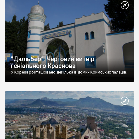
“Дюльбер”. Черговий витвір
геніального Краснова
У Кореїзі розташовано декілька відомих Кримських палаців.