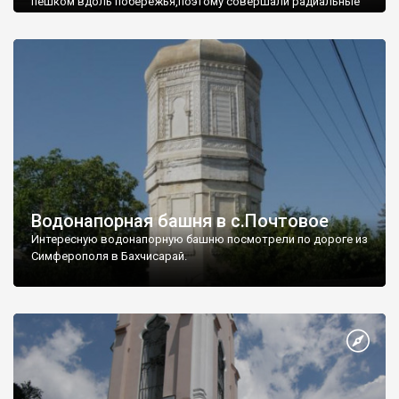
пешком вдоль побережья,поэтому совершали радиальные
вылазки из Оленевки.
Водонапорная башня в с.Почтовое
Интересную водонапорную башню посмотрели по дороге из
Симферополя в Бахчисарай.