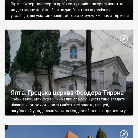
Вірменія першою серед країн світу прийняла християнство,
як державну релігію, й на подив багатьох пересічних
українців, які усіх кавказців вважають мусульманами, вірмени
є відданими вірянами Христа
Ялта. Грецька церква Феодора Тирона
Греки залишили Україні чималий спадок. Достатньо згадати
ніжинські огірочки – ви ж мабуть всі знаєте, що цей,
загублений у радянські часи, легендарний рецепт привезли у
Ніжин греки?