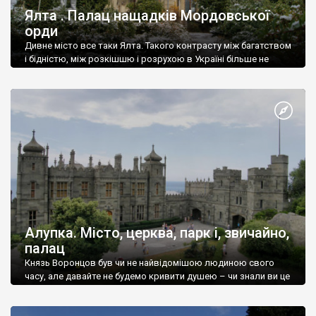
Ялта . Палац нащадків Мордовської
орди
Дивне місто все таки Ялта. Такого контрасту між багатством
і бідністю, між розкішшю і розрухою в Україні більше не
знайдеш.
Алупка. Місто, церква, парк і, звичайно,
палац
Князь Воронцов був чи не найвідомішою людиною свого
часу, але давайте не будемо кривити душею – чи знали ви це
прізвище до відвідин Алупки? Мабуть все таки ні.