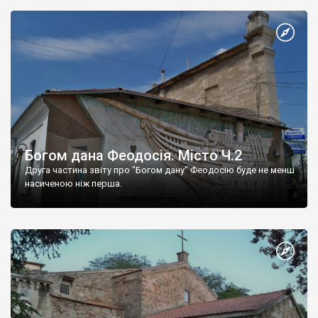
Богом дана Феодосія. Місто Ч.2
Друга частина звіту про "Богом дану" Феодосію буде не менш
насиченою ніж перша.