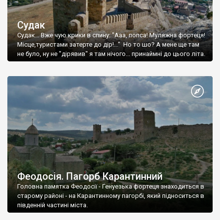
Судак
Судак... Вже чую крики в спину: "Ааа, попса! Муляжна фортеця!
Місце,туристами затерте до дір!..." Но то шо? А мене ще там
не було, ну не "дірявив" я там нічого... принаймні до цього літа.
Феодосія. Пагорб Карантинний
Головна памятка Феодосії - Генуезька фортеця знаходиться в
старому районі - на Карантинному пагорбі, який підноситься в
південній частині міста.