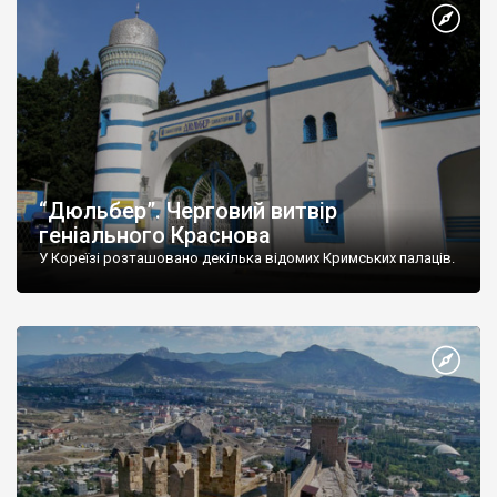
“Дюльбер”. Черговий витвір
геніального Краснова
У Кореїзі розташовано декілька відомих Кримських палаців.