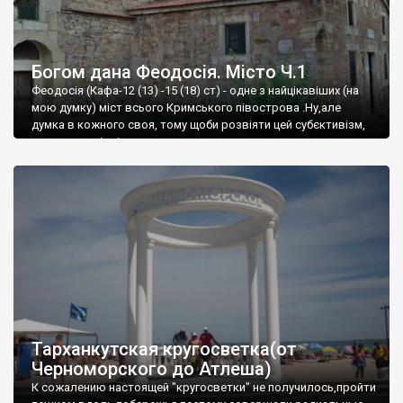
Богом дана Феодосія. Місто Ч.1
Феодосія (Кафа-12 (13) -15 (18) ст) - одне з найцікавіших (на
мою думку) міст всього Кримського півострова .Ну,але
думка в кожного своя, тому щоби розвіяти цей субєктивізм,
запрошую відвідати це
Тарханкутская кругосветка(от
Черноморского до Атлеша)
К сожалению настоящей "кругосветки" не получилось,пройти