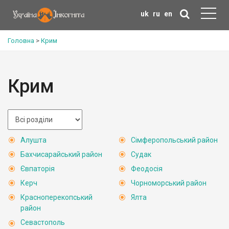
uk
ru
en
Головна
>
Крим
Крим
Алушта
Сімферопольський район
Бахчисарайський район
Судак
Євпаторія
Феодосія
Керч
Чорноморський район
Красноперекопський
Ялта
район
Севастополь