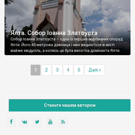
Ялта. Собор Іоанна Златоуста
Собор Іоанна Златоуста – одна із перших мурованих споруд
Ялти. Його 45-метрова дзвіниця і нині видніється в місті
майже звідусіль, а колись це була висотна домінанта Ялти.
1
2
3
4
5
Далі »
Станьте нашим автором