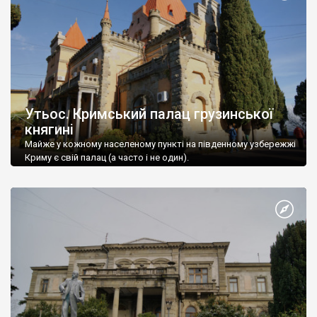
Утьос. Кримський палац грузинської
княгині
Майже у кожному населеному пункті на південному узбережжі
Криму є свій палац (а часто і не один).