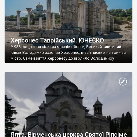
Херсонес Таврійський. ЮНЕСКО
У 988 році, після кількох місяців облоги, Великий київський
князь Володимир захопив Херсонес, візантійське, на той час,
місто. Саме взяття Херсонесу дозволило Володимиру
диктувати свої умови візантійському імператору Василю ІІ, та
одружитися з його дочкою Ганною. Цього ж року, в
Херсонесі Володимир-язичник, став Василем-християнином.
А потім було Хрещення Русі. На честь Херсонесу Таврійського
названо місто […]
Ялта. Вірменська церква Святої Ріпсіме