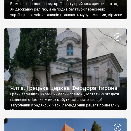
Вірменія першою серед країн світу прийняла християнство,
як державну релігію, й на подив багатьох пересічних
українців, які усіх кавказців вважають мусульманами, вірмени
є відданими вірянами Христа
Ялта. Грецька церква Феодора Тирона
Греки залишили Україні чималий спадок. Достатньо згадати
ніжинські огірочки – ви ж мабуть всі знаєте, що цей,
загублений у радянські часи, легендарний рецепт привезли у
Ніжин греки?