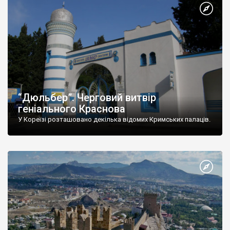
“Дюльбер”. Черговий витвір
геніального Краснова
У Кореїзі розташовано декілька відомих Кримських палаців.