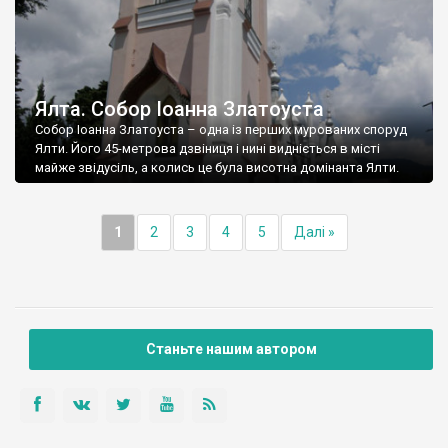
Ялта. Собор Іоанна Златоуста
Собор Іоанна Златоуста – одна із перших мурованих споруд
Ялти. Його 45-метрова дзвіниця і нині видніється в місті
майже звідусіль, а колись це була висотна домінанта Ялти.
1
2
3
4
5
Далі »
Станьте нашим автором