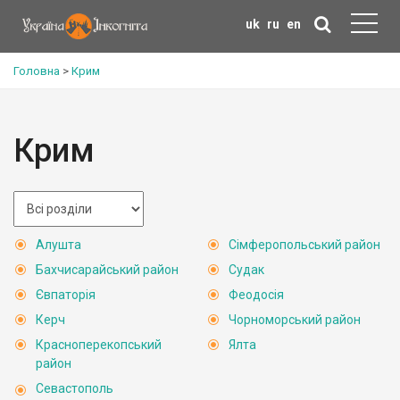
uk
ru
en
Головна
>
Крим
Крим
Алушта
Сімферопольський район
Бахчисарайський район
Судак
Євпаторія
Феодосія
Керч
Чорноморський район
Красноперекопський
Ялта
район
Севастополь