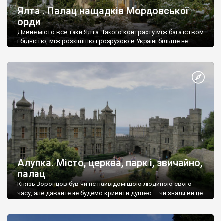
Ялта . Палац нащадків Мордовської
орди
Дивне місто все таки Ялта. Такого контрасту між багатством
і бідністю, між розкішшю і розрухою в Україні більше не
знайдеш.
Алупка. Місто, церква, парк і, звичайно,
палац
Князь Воронцов був чи не найвідомішою людиною свого
часу, але давайте не будемо кривити душею – чи знали ви це
прізвище до відвідин Алупки? Мабуть все таки ні.