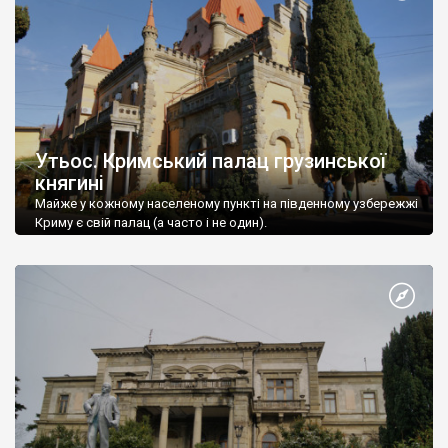
Утьос. Кримський палац грузинської
княгині
Майже у кожному населеному пункті на південному узбережжі
Криму є свій палац (а часто і не один).