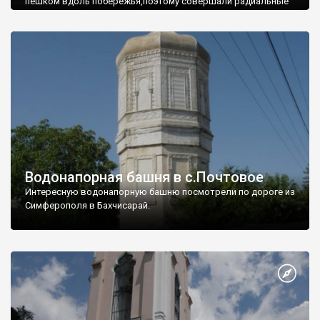
пешком вдоль побережья,поэтому совершали радиальные
вылазки из Оленевки.
Водонапорная башня в с.Почтовое
Интересную водонапорную башню посмотрели по дороге из
Симферополя в Бахчисарай.