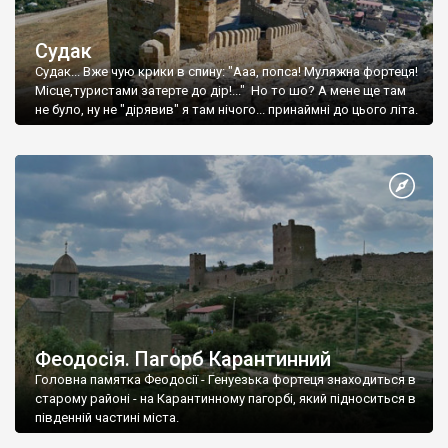
Судак
Судак... Вже чую крики в спину: "Ааа, попса! Муляжна фортеця!
Місце,туристами затерте до дір!..." Но то шо? А мене ще там
не було, ну не "дірявив" я там нічого... принаймні до цього літа.
Феодосія. Пагорб Карантинний
Головна памятка Феодосії - Генуезька фортеця знаходиться в
старому районі - на Карантинному пагорбі, який підноситься в
південній частині міста.