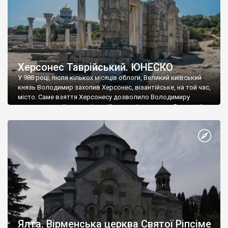
Херсонес Таврійський. ЮНЕСКО
У 988 році, після кількох місяців облоги, Великий київський
князь Володимир захопив Херсонес, візантійське, на той час,
місто. Саме взяття Херсонесу дозволило Володимиру
диктувати свої умови візантійському імператору Василю ІІ, та
одружитися з його дочкою Ганною. Цього ж року, в
Херсонесі Володимир-язичник, став Василем-християнином.
А потім було Хрещення Русі. На честь Херсонесу Таврійського
названо місто […]
Ялта. Вірменська церква Святої Ріпсіме