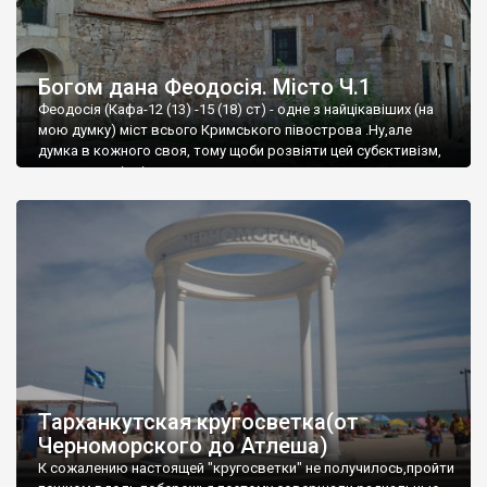
Богом дана Феодосія. Місто Ч.1
Феодосія (Кафа-12 (13) -15 (18) ст) - одне з найцікавіших (на
мою думку) міст всього Кримського півострова .Ну,але
думка в кожного своя, тому щоби розвіяти цей субєктивізм,
запрошую відвідати це
Тарханкутская кругосветка(от
Черноморского до Атлеша)
К сожалению настоящей "кругосветки" не получилось,пройти