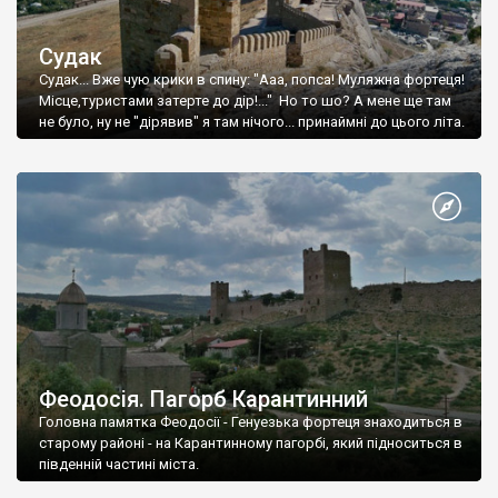
Судак
Судак... Вже чую крики в спину: "Ааа, попса! Муляжна фортеця!
Місце,туристами затерте до дір!..." Но то шо? А мене ще там
не було, ну не "дірявив" я там нічого... принаймні до цього літа.
Феодосія. Пагорб Карантинний
Головна памятка Феодосії - Генуезька фортеця знаходиться в
старому районі - на Карантинному пагорбі, який підноситься в
південній частині міста.