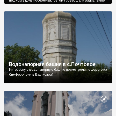
пешком вдоль побережья,поэтому совершали радиальные
вылазки из Оленевки.
Водонапорная башня в с.Почтовое
Интересную водонапорную башню посмотрели по дороге из
Симферополя в Бахчисарай.