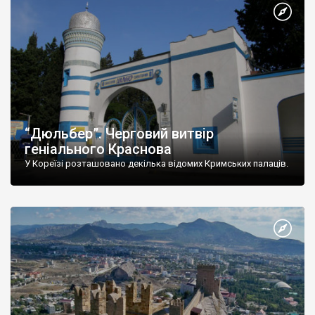
“Дюльбер”. Черговий витвір
геніального Краснова
У Кореїзі розташовано декілька відомих Кримських палаців.