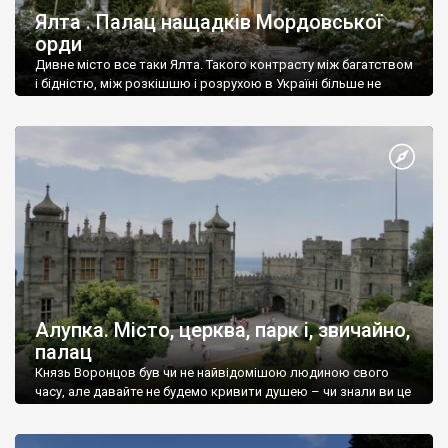
Ялта . Палац нащадків Мордовської
орди
Дивне місто все таки Ялта. Такого контрасту між багатством
і бідністю, між розкішшю і розрухою в Україні більше не
знайдеш.
Алупка. Місто, церква, парк і, звичайно,
палац
Князь Воронцов був чи не найвідомішою людиною свого
часу, але давайте не будемо кривити душею – чи знали ви це
прізвище до відвідин Алупки? Мабуть все таки ні.