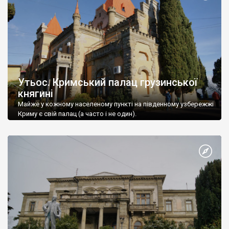
Утьос. Кримський палац грузинської
княгині
Майже у кожному населеному пункті на південному узбережжі
Криму є свій палац (а часто і не один).