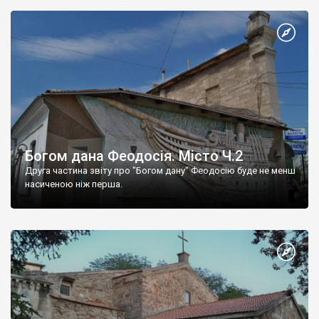
Богом дана Феодосія. Місто Ч.2
Друга частина звіту про "Богом дану" Феодосію буде не менш
насиченою ніж перша.