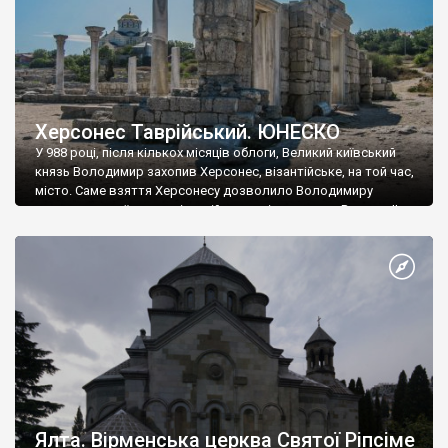
Херсонес Таврійський. ЮНЕСКО
У 988 році, після кількох місяців облоги, Великий київський
князь Володимир захопив Херсонес, візантійське, на той час,
місто. Саме взяття Херсонесу дозволило Володимиру
диктувати свої умови візантійському імператору Василю ІІ, та
одружитися з його дочкою Ганною. Цього ж року, в
Херсонесі Володимир-язичник, став Василем-християнином.
А потім було Хрещення Русі. На честь Херсонесу Таврійського
названо місто […]
Ялта. Вірменська церква Святої Ріпсіме