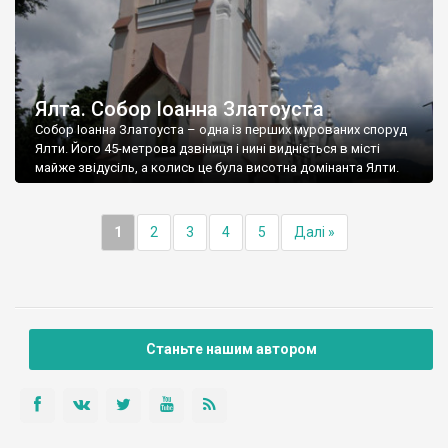
Ялта. Собор Іоанна Златоуста
Собор Іоанна Златоуста – одна із перших мурованих споруд
Ялти. Його 45-метрова дзвіниця і нині видніється в місті
майже звідусіль, а колись це була висотна домінанта Ялти.
1
2
3
4
5
Далі »
Станьте нашим автором