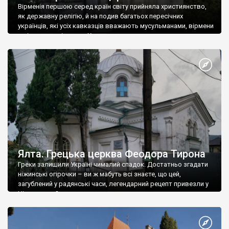
Вірменія першою серед країн світу прийняла християнство,
як державну релігію, й на подив багатьох пересічних
українців, які усіх кавказців вважають мусульманами, вірмени
є відданими вірянами Христа
Ялта. Грецька церква Феодора Тирона
Греки залишили Україні чималий спадок. Достатньо згадати
ніжинські огірочки – ви ж мабуть всі знаєте, що цей,
загублений у радянські часи, легендарний рецепт привезли у
Ніжин греки?