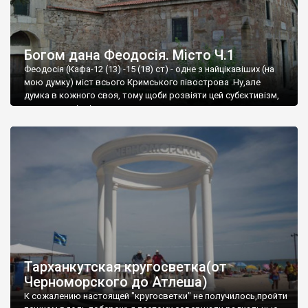
Богом дана Феодосія. Місто Ч.1
Феодосія (Кафа-12 (13) -15 (18) ст) - одне з найцікавіших (на
мою думку) міст всього Кримського півострова .Ну,але
думка в кожного своя, тому щоби розвіяти цей субєктивізм,
запрошую відвідати це
Тарханкутская кругосветка(от
Черноморского до Атлеша)
К сожалению настоящей "кругосветки" не получилось,пройти