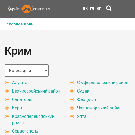
uk
ru
en
Головна
>
Крим
Крим
Алушта
Сімферопольський район
Бахчисарайський район
Судак
Євпаторія
Феодосія
Керч
Чорноморський район
Красноперекопський
Ялта
район
Севастополь