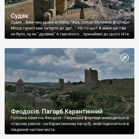
Судак
Судак... Вже чую крики в спину: "Ааа, попса! Муляжна фортеця!
Місце,туристами затерте до дір!..." Но то шо? А мене ще там
не було, ну не "дірявив" я там нічого... принаймні до цього літа.
Феодосія. Пагорб Карантинний
Головна памятка Феодосії - Генуезька фортеця знаходиться в
старому районі - на Карантинному пагорбі, який підноситься в
південній частині міста.