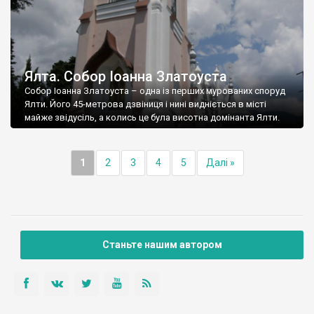
Ялта. Собор Іоанна Златоуста
Собор Іоанна Златоуста – одна із перших мурованих споруд
Ялти. Його 45-метрова дзвіниця і нині видніється в місті
майже звідусіль, а колись це була висотна домінанта Ялти.
1
2
3
4
5
Далі »
Станьте нашим автором