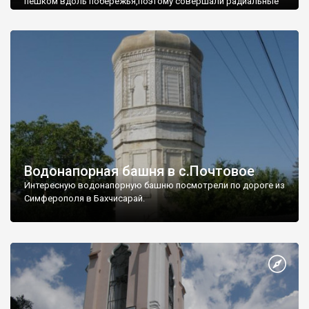
пешком вдоль побережья,поэтому совершали радиальные
вылазки из Оленевки.
Водонапорная башня в с.Почтовое
Интересную водонапорную башню посмотрели по дороге из
Симферополя в Бахчисарай.