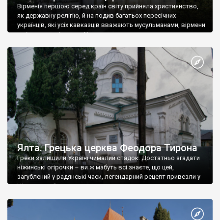
Вірменія першою серед країн світу прийняла християнство,
як державну релігію, й на подив багатьох пересічних
українців, які усіх кавказців вважають мусульманами, вірмени
є відданими вірянами Христа
Ялта. Грецька церква Феодора Тирона
Греки залишили Україні чималий спадок. Достатньо згадати
ніжинські огірочки – ви ж мабуть всі знаєте, що цей,
загублений у радянські часи, легендарний рецепт привезли у
Ніжин греки?