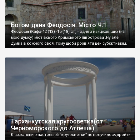
Богом дана Феодосія. Місто Ч.1
Феодосія (Кафа-12 (13) -15 (18) ст) - одне з найцікавіших (на
мою думку) міст всього Кримського півострова .Ну,але
думка в кожного своя, тому щоби розвіяти цей субєктивізм,
запрошую відвідати це
Тарханкутская кругосветка(от
Черноморского до Атлеша)
К сожалению настоящей "кругосветки" не получилось,пройти