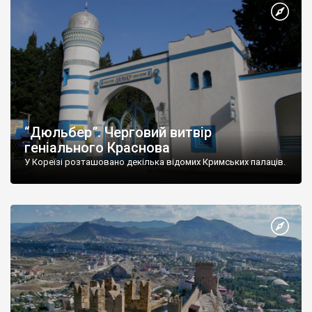
“Дюльбер”. Черговий витвір
геніального Краснова
У Кореїзі розташовано декілька відомих Кримських палаців.