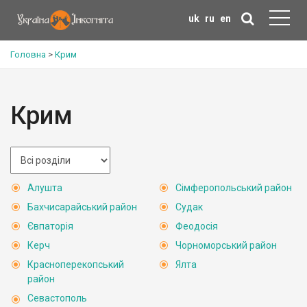
uk
ru
en
Головна
>
Крим
Крим
Алушта
Сімферопольський район
Бахчисарайський район
Судак
Євпаторія
Феодосія
Керч
Чорноморський район
Красноперекопський
Ялта
район
Севастополь