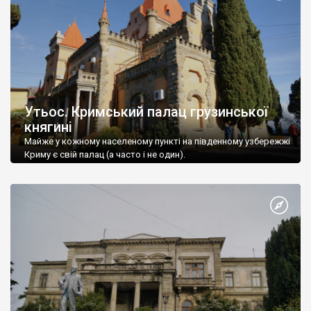
Утьос. Кримський палац грузинської
княгині
Майже у кожному населеному пункті на південному узбережжі
Криму є свій палац (а часто і не один).