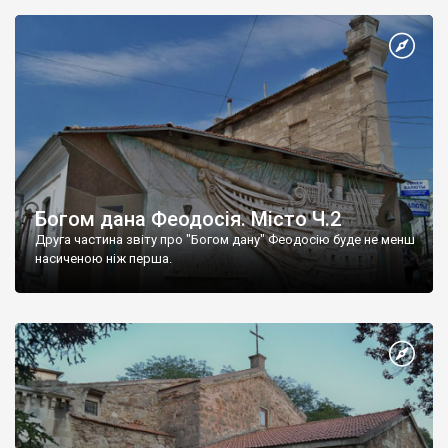
Богом дана Феодосія. Місто Ч.2
Друга частина звіту про "Богом дану" Феодосію буде не менш
насиченою ніж перша.