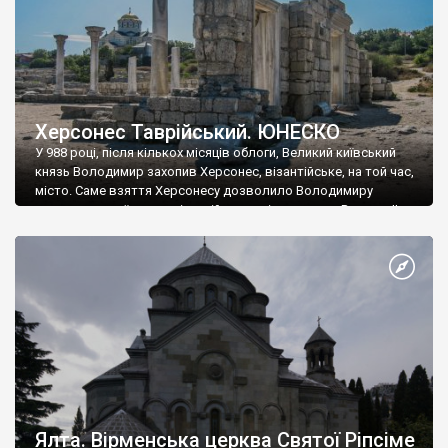
Херсонес Таврійський. ЮНЕСКО
У 988 році, після кількох місяців облоги, Великий київський
князь Володимир захопив Херсонес, візантійське, на той час,
місто. Саме взяття Херсонесу дозволило Володимиру
диктувати свої умови візантійському імператору Василю ІІ, та
одружитися з його дочкою Ганною. Цього ж року, в
Херсонесі Володимир-язичник, став Василем-християнином.
А потім було Хрещення Русі. На честь Херсонесу Таврійського
названо місто […]
Ялта. Вірменська церква Святої Ріпсіме