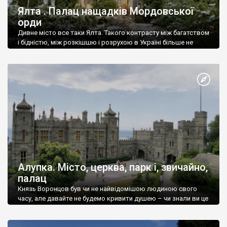
Ялта . Палац нащадків Мордовської
орди
Дивне місто все таки Ялта. Такого контрасту між багатством
і бідністю, між розкішшю і розрухою в Україні більше не
знайдеш.
Алупка. Місто, церква, парк і, звичайно,
палац
Князь Воронцов був чи не найвідомішою людиною свого
часу, але давайте не будемо кривити душею – чи знали ви це
прізвище до відвідин Алупки? Мабуть все таки ні.